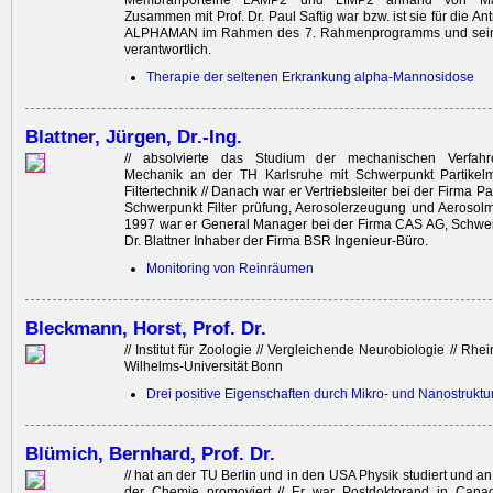
Membranporteine LAMP2 und LIMP2 anhand von Mau
Zusammen mit Prof. Dr. Paul Saftig war bzw. ist sie für die An
ALPHAMAN im Rahmen des 7. Rahmenprogramms und seine
verantwortlich.
Therapie der seltenen Erkrankung alpha-Mannosidose
Blattner, Jürgen, Dr.-Ing.
// absolvierte das Studium der mechanischen Verfahr
Mechanik an der TH Karlsruhe mit Schwerpunkt Partikel
Filtertechnik // Danach war er Vertriebsleiter bei der Firma Pa
Schwerpunkt Filter prüfung, Aerosolerzeugung und Aerosolm
1997 war er General Manager bei der Firma CAS AG, Schweiz 
Dr. Blattner Inhaber der Firma BSR Ingenieur-Büro.
Monitoring von Reinräumen
Bleckmann, Horst, Prof. Dr.
// Institut für Zoologie // Vergleichende Neurobiologie // Rhei
Wilhelms-Universität Bonn
Drei positive Eigenschaften durch Mikro- und Nanostruktu
Blümich, Bernhard, Prof. Dr.
// hat an der TU Berlin und in den USA Physik studiert und an
der Chemie promoviert // Er war Postdoktorand in Can