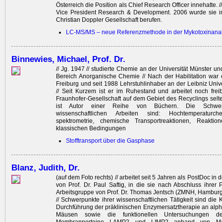
Österreich die Position als Chief Research Officer innehatte. //
Vice President Research & Development. 2006 wurde sie i
Christian Doppler Gesellschaft berufen.
LC-MS/MS – neue Referenzmethode in der Mykotoxinanal
Binnewies, Michael, Prof. Dr.
// Jg. 1947 // studierte Chemie an der Universität Münster u
Bereich Anorganische Chemie // Nach der Habilitation war e
Freiburg und seit 1988 Lehrstuhlinhaber an der Leibniz Univ
// Seit Kurzem ist er im Ruhestand und arbeitet noch frei­b
Fraunhofer-Gesellschaft auf dem Gebiet des Recyclings selten
ist Autor einer Reihe von Büchern. Die Schwer
wissenschaftlichen ­Arbeiten sind: Hochtemperaturc
spektrometrie, chemische Transportreaktionen, Reaktio
klassischen Bedingungen
Stofftransport über die Gasphase
Blanz, Judith, Dr.
(auf dem Foto rechts) // arbeitet seit 5 Jahren als PostDoc in 
von Prof. Dr. Paul Saftig, in die sie nach Abschluss ihrer 
Arbeitsgruppe von Prof. Dr. Thomas Jentsch (ZMNH, Hamburg)
// Schwerpunkte ihrer wissenschaftlichen Tätigkeit sind die 
Durchführung der präklinischen Enzymersatztherapie an al
Mäusen sowie die funktionellen Untersuchungen de