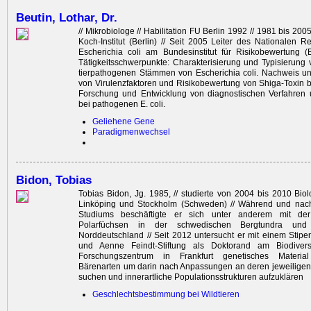
Beutin, Lothar, Dr.
// Mikrobiologe // Habilitation FU Berlin 1992 // 1981 bis 200
Koch-Institut (Berlin) // Seit 2005 Leiter des Nationalen Re
Escherichia coli am Bundesinstitut für Risikobewertung (B
Tätigkeitsschwerpunkte: Charakterisierung und Typisierun
tierpathogenen Stämmen von Escherichia coli. Nachweis u
von Virulenzfaktoren und Risikobewertung von Shiga-Toxin bi
Forschung und Entwicklung von diagnostischen Verfahren
bei pathogenen E. coli.
Geliehene Gene
Paradigmenwechsel
Bidon, Tobias
Tobias Bidon, Jg. 1985, // studierte von 2004 bis 2010 Biolo
Linköping und Stockholm (Schweden) // Während und nac
Studiums beschäftigte er sich unter anderem mit de
Polarfüchsen in der schwedischen Bergtundra und
Norddeutschland // Seit 2012 untersucht er mit einem Stipe
und Aenne Feindt-Stiftung als Doktorand am Biodivers
Forschungszentrum in Frankfurt genetisches Material
Bärenarten um darin nach Anpassungen an deren jeweilige
suchen und innerartliche Populationsstrukturen aufzuklären
Geschlechtsbestimmung bei Wildtieren