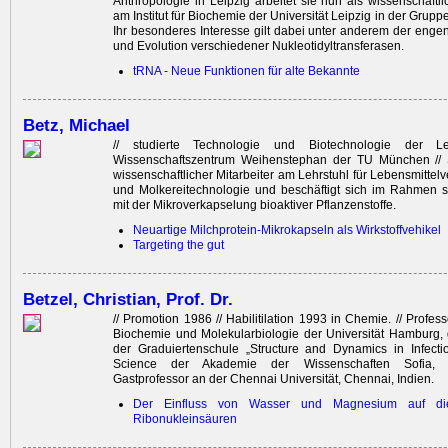
Anthropologie in Leipzig arbeitet sie nun als wissenschaftli
am Institut für Biochemie der Universität Leipzig in der Grupp
Ihr besonderes Interesse gilt dabei unter anderem der enge
und Evolution verschiedener Nukleotidyltransferasen.
tRNA - Neue Funktionen für alte Bekannte
Betz, Michael
// studierte Technologie und Biotechnologie der L
Wissenschaftszentrum Weihenstephan der TU München // S
wissenschaftlicher Mitarbeiter am Lehrstuhl für Lebensmittel
und Molkereitechnologie und beschäftigt sich im Rahmen s
mit der Mikroverkapselung bioaktiver Pflanzenstoffe.
Neuartige Milchprotein-Mikrokapseln als Wirkstoffvehikel
Targeting the gut
Betzel, Christian, Prof. Dr.
// Promotion 1986 // Habilitilation 1993 in Chemie. // Professo
Biochemie und Molekularbiologie der Universität Hamburg, 
der Graduiertenschule „Structure and Dynamics in Infectio
Science der Akademie der Wissenschaften Sofia, 
Gastprofessor an der Chennai Universität, Chennai, Indien.
Der Einfluss von Wasser und Magnesium auf die
Ribonukleinsäuren