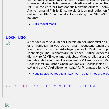
wissenschaftlicher Mitarbeiter am Max-Planck-Institut für Po
1993 wurde er zum Professor für Makromolekulare Chem
Aachen ernannt // Er ist für seine vielfältigen methodischen
Gebiet der NMR und für die Entwicklung der NMR-MOUSE
bekannt
NMR macht mobil
Bock, Udo
// hat nach dem Studium der Chemie an der Universität des
eine Promotion im Fachbereich pharmazeutische Chemie a
Nach PostDoc in der Arbeitsgruppe Prof. C.-M. Lehr, p
Technologie und Biopharmazie, hat er seit 1998 bei der Acro
die in vitro ADME Abteilung aufgebaut // heute leitet er als
und das Marketing des Unternehmens // Herr Bock ist Mi
Gesellschaft Deutscher Chemiker, der GD Gesellschaft für
e.V. und der APV Arbeitsgemeinschaft für Pharmazeutische Ve
Haut Ex-vivo Penetrations- bzw. Permeationsmodelle erse
Seite
1
2
3
4
5
6
7
8
9
10
11
12
13
14
15
16
17
18
19
20