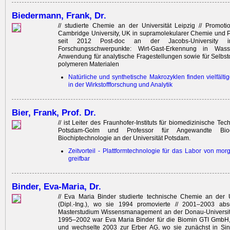
Biedermann, Frank, Dr.
// studierte Chemie an der Universität Leipzig // Promot
Cambridge University, UK in supramolekularer Chemie und 
seit 2012 Post-doc an der Jacobs-University 
Forschungsschwerpunkte: Wirt-Gast-Erkennung in Wa
Anwendung für analytische Fragestellungen sowie für Selbst
polymeren Materialen
Natürliche und synthetische Makrozyklen finden vielfäl
in der Wirkstoffforschung und Analytik
Bier, Frank, Prof. Dr.
// ist Leiter des Fraunhofer-Instituts für biomedizinische Te
Potsdam-Golm und Professor für Angewandte Bioe
Biochiptechnologie an der Universität Potsdam.
Zeitvorteil - Plattformtechnologie für das Labor von mo
greifbar
Binder, Eva-Maria, Dr.
// Eva Maria Binder studierte technische Chemie an der U
(Dipl.-Ing.), wo sie 1994 promovierte // 2001–2003 abso
Masterstudium Wissens­management an der Donau-Universitä
1995–2002 war Eva Maria Binder für die Biomin GTI GmbH, 
und wechselte 2003 zur Erber AG, wo sie zunächst in Sing