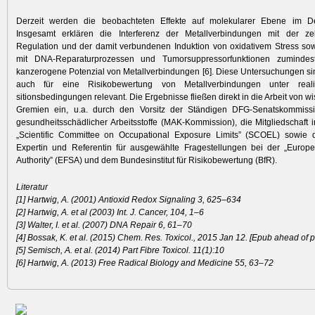
Derzeit werden die beobachteten Effekte auf molekularer Ebene im Det
Insgesamt erklären die Interferenz der Metallverbindungen mit der ze
Regulation und der damit verbundenen Induktion von oxidativem Stress sow
mit DNA-Reparaturprozessen und Tumorsuppressorfunktionen zumindest
kanzerogene Potenzial von Metallverbindungen [6]. Diese Untersuchungen si
auch für eine Risikobewertung von Metallverbindungen unter reali
sitionsbedingungen relevant. Die Ergebnisse fließen direkt in die Arbeit von wi
Gremien ein, u.a. durch den Vorsitz der Ständigen DFG-Senatskommiss
gesundheitsschädlicher Arbeitsstoffe (MAK-Kommission), die Mitgliedschaft
„Scientific Committee on Occupational Exposure Limits” (SCOEL) sowie di
Expertin und Referentin für ausgewählte Frage­stellungen bei der „Europ
Authority” (EFSA) und dem Bundesinstitut für Risikobewertung (BfR).
Literatur
[1] Hartwig, A. (2001) Antioxid Redox Signaling 3, 625–634
[2] Hartwig, A. et al (2003) Int. J. Cancer, 104, 1–6
[3] Walter, I. et al. (2007) DNA Repair 6, 61–70
[4] Bossak, K. et al. (2015) Chem. Res. Toxicol., 2015 Jan 12. [Epub ahead of pr
[5] Semisch, A. et al. (2014) Part Fibre Toxicol. 11(1):10
[6] Hartwig, A. (2013) Free Radical Biology and Medicine 55, 63–72