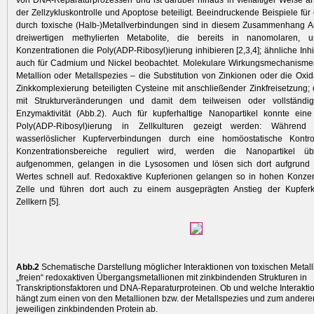
von DNA-Reparaturprozessen und ist darüber hinaus in vielfältiger Weise a
der Zellzykluskontrolle und Apoptose beteiligt. Beeindruckende Beispiele für
durch toxische (Halb-)­Metallverbindungen sind in diesem Zusammenhang A
dreiwertigen methylierten Metabolite, die bereits in nanomolaren, u
Konzentrationen die Poly(ADP-Ribosyl)ierung inhibieren [2,3,4]; ähnliche Inh
auch für Cadmium und Nickel beobachtet. Molekulare Wirkungsmechanismen
Metallion oder Metallspezies – die Substitution von Zinkionen oder die Oxid
Zinkkomplexierung beteiligten Cysteine mit anschließender Zinkfreisetzung; 
mit Strukturveränderungen und damit dem teilweisen oder vollständi
Enzymaktivität (Abb.2). Auch für kupfer­haltige Nanopartikel konnte e
Poly(ADP-Ribosyl)ierung in Zellkulturen gezeigt werden: Währen
wasserlöslicher Kupferverbindungen durch eine homöostatische Kontr
Konzentrationsbereiche reguliert wird, werden die Nanopartikel ü
aufgenommen, gelangen in die ­Lysosomen und lösen sich dort aufgrund
Wertes schnell auf. Redoxaktive Kupferionen gelangen so in hohen Konzent
Zelle und führen dort auch zu einem ausgeprägten Anstieg der Kupferk
Zellkern [5].
Abb.2
Schematische Darstellung möglicher Interaktionen von toxischen Metal
„freien“ ­redoxaktiven Übergangsmetallionen mit zinkbindenden Strukturen in
Transkriptionsfaktoren und DNA-Reparaturproteinen. Ob und welche Interaktion 
hängt zum einen von den Metallionen bzw. der Metallspezies und zum ander
jeweiligen zinkbindenden Protein ab.