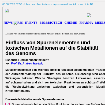
06.08.2026 07:50 -
Über uns
-
Mediadaten
-
Impressum & Kontakt
-
succidia AG
NEWS
EVENTS
BIO&BIOTECH
CHEMIE
PHARMA
MEDIZ
Einfluss von Spurenelementen und toxischen Metallionen auf die Stabilität des Genoms
Einfluss von Spurenelementen und
toxischen Metallionen auf die Stabilität
des Genoms
Essenziell und dennoch toxisch?
von
Prof. Dr. Andrea Hartwig
Metallionen spielen eine wichtige Rolle in fast allen biochemischen Prozes
der Aufrechterhaltung der Stabilität des Genoms. Gleichzeitig sind abe
Wirkungen bekannt. Welche Strategien besitzen Lebewesen, essenzie
aufrechtzuerhalten und sich vor toxischen Reaktionen zu schützen? Welc
die Wechselwirkung zwischen toxischen und essenziellen Metall
Krebsentstehung?
Essenzielle Metallionen als Spurenelemente
Spurenelemente haben vielfältige Funktionen in zahlreichen Stoffwech