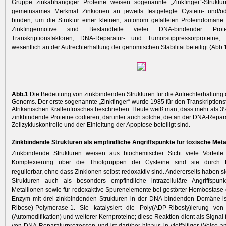
Gruppe zinkabhängiger Proteine weisen sogenannte „Zinkfinger“-Struktur
gemeinsames Merkmal Zinkionen an jeweils festgelegte Cystein- und/ode
binden, um die Struktur einer kleinen, autonom gefalteten Proteindomäne z
Zinkfingermotive sind Bestandteile vieler DNA-bindender Prote
Transkriptionsfaktoren, DNA-Reparatur- und Tumorsuppressorproteine;
wesentlich an der Aufrechterhaltung der genomischen Stabilität beteiligt (Abb.1
Abb.1
Die Bedeutung von zinkbindenden Strukturen für die Aufrechterhaltung d
­Genoms. Der erste sogenannte „Zinkfinger“ wurde 1985 für den Transkriptionsf
Afrikanischen Krallenfrosches beschrieben. Heute weiß man, dass mehr als 3
zinkbindende Proteine codieren, darunter auch solche, die an der DNA-Repara
Zellzykluskontrolle und der Einleitung der Apoptose beteiligt sind.
Zinkbindende Strukturen als empfindliche Angriffspunkte für toxische Met
Zinkbindende Strukturen weisen aus biochemi­scher Sicht viele Vorteile
Komplexierung über die Thiolgruppen der Cysteine sind sie durch 
regulierbar, ohne dass Zinkionen selbst redoxaktiv sind. Andererseits haben 
Strukturen auch als besonders empfindliche intrazelluläre Angriffspunk
Metallionen sowie für redoxaktive Spurenelemente bei gestörter Homöostase e
Enzym mit drei zink­bindenden Strukturen in der DNA-bindenden Domäne is
Ribose)-Polymerase-1. Sie katalysiert die Poly(ADP-Ribosly)ierung vo
(Automodifikation) und weiterer Kernproteine; diese Reaktion dient als Signal fü