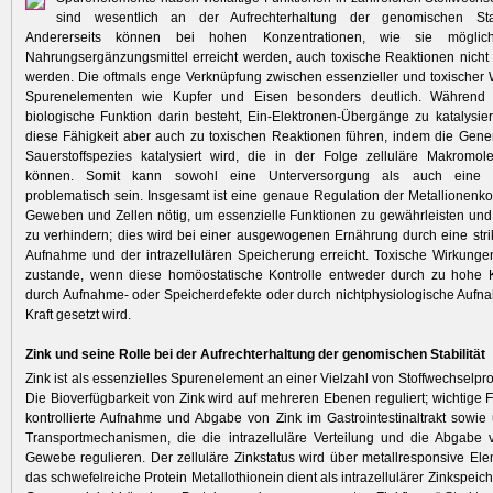
sind wesentlich an der Aufrechterhaltung der genomischen Stabil
Andererseits können bei hohen Konzentrationen, wie sie möglich
Nahrungsergänzungsmittel erreicht werden, auch toxische Reaktionen nich
werden. Die oftmals enge Verknüpfung zwischen essenzieller und toxischer 
Spurenelementen wie Kupfer und Eisen besonders deutlich. Während d
biologische Funktion darin besteht, Ein-Elektronen-Übergänge zu katalysi
diese Fähigkeit aber auch zu toxischen Reaktionen führen, indem die Gener
Sauerstoffspezies katalysiert wird, die in der Folge zelluläre Makromol
können. Somit kann sowohl eine Unterversorgung als auch eine Ü
problematisch sein. Insgesamt ist eine genaue Regulation der Metallionenko
Geweben und Zellen nötig, um essenzielle Funktionen zu gewährleisten und 
zu verhindern; dies wird bei einer ausgewogenen Ernährung durch eine strik
Aufnahme und der intrazellulären Speicherung erreicht. Toxische Wirkun
zustande, wenn diese homöostatische Kontrolle entweder durch zu hohe K
durch Auf­nahme- oder Speicherdefekte oder durch ­nichtphysiologische Au
Kraft ­gesetzt wird.
Zink und seine Rolle bei der Aufrechterhaltung der genomischen Stabilität
Zink ist als essenzielles Spurenelement an einer Vielzahl von Stoffwechselpro
Die Bioverfügbarkeit von Zink wird auf meh­reren Ebenen reguliert; wichtige 
kontrollierte Aufnahme und Abgabe von Zink im Gastrointestinaltrakt sowie 
Transportmechanismen, die die intrazel­luläre Verteilung und die Abgabe
Gewebe regulieren. Der zelluläre Zinkstatus wird über metallresponsive Ele
das schwefelreiche Protein Metallothionein dient als intrazellulärer Zinkspeich