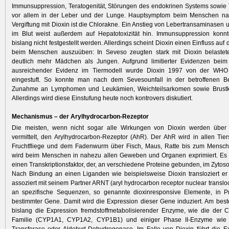
Immunsuppression, Teratogenität, Störungen des endokrinen Systems sowie
vor allem in der Leber und der Lunge. Hauptsymptom beim Menschen na
Vergiftung mit Dioxin ist die Chlorakne. Ein Anstieg von Lebertransaminasen 
im Blut weist außerdem auf Hepatotoxizität hin. Immunsuppression kon
bislang nicht festgestellt werden. Allerdings scheint Dioxin einen Einfluss auf
beim Menschen auszuüben: In Seveso zeugten stark mit Dioxin belaste
deutlich mehr Mädchen als Jungen. Aufgrund limitierter Evidenzen be
ausreichender Evidenz im Tiermodell wurde Dioxin 1997 von der WHO 
eingestuft. So konnte man nach dem Sevesounfall in der betroffenen B
Zunahme an Lymphomen und Leukämien, Weichteilsarkomen sowie Brustkre
Allerdings wird diese Einstufung heute noch kontrovers diskutiert.
Mechanismus – der Arylhydrocarbon-Rezeptor
Die meisten, wenn nicht sogar alle Wirkungen von Dioxin werden über
vermittelt, den Arylhydrocarbon-Rezeptor (AhR). Der AhR wird in allen Tie
Fruchtfliege und dem Fadenwurm über Fisch, Maus, Ratte bis zum Mensch
wird beim Menschen in nahezu allen Geweben und Organen exprimiert. Es 
einen Transkriptionsfaktor, der, an verschiedene Proteine gebunden, im Zytosol
Nach Bindung an einen Liganden wie beispielsweise Dioxin transloziert er 
assoziert mit seinem Partner ARNT (aryl hydrocarbon receptor nuclear translo
an spezifische Sequenzen, so genannte dioxinresponsive Elemente, in P
bestimmter Gene. Damit wird die Expression dieser Gene induziert. Am beste
bislang die Expression fremdstoffmetabolisierender Enzyme, wie die der 
Familie (CYP1A1, CYP1A2, CYP1B1) und einiger Phase II-Enzyme wie z