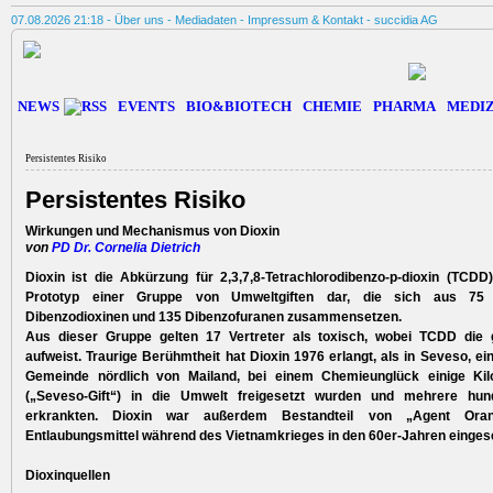
07.08.2026 21:18 -
Über uns
-
Mediadaten
-
Impressum & Kontakt
-
succidia AG
NEWS
EVENTS
BIO&BIOTECH
CHEMIE
PHARMA
MEDIZ
Persistentes Risiko
Persistentes Risiko
Wirkungen und Mechanismus von Dioxin
von
PD Dr. Cornelia Dietrich
Dioxin ist die Abkürzung für 2,3,7,8-Tetrachlorodibenzo-p-dioxin (TCDD)
Prototyp einer Gruppe von Umweltgiften dar, die sich aus 75 
Dibenzodioxinen und 135 Dibenzofuranen zusammensetzen.
Aus dieser Gruppe gelten 17 Vertreter als toxisch, wobei TCDD die g
aufweist. Traurige Berühmtheit hat Dioxin 1976 erlangt, als in Seveso, ein
Gemeinde nördlich von Mailand, bei einem Chemieunglück einige Ki
(„Seveso-Gift“) in die Umwelt freigesetzt wurden und mehrere hu
erkrankten. Dioxin war außerdem Bestandteil von „Agent Ora
Entlaubungsmittel während des Vietnamkrieges in den 60er-Jahren einges
Dioxinquellen