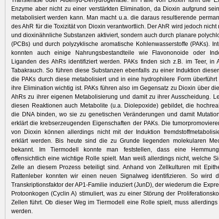
Transferase oder Aldehyd-Dehydrogenase. Im Falle von Dioxin führt die E
Enzyme aber nicht zu einer verstärkten Elimination, da Dioxin aufgrund seine
metabolisiert werden kann. Man macht u.a. die daraus resultierende perman
des AhR für die Toxizität von Dioxin verantwortlich. Der AhR wird jedoch nicht
und dioxinähnliche Substanzen aktiviert, sondern auch durch planare polychlo
(PCBs) und durch polyzyklische aromatische Kohlenwasserstoffe (PAKs). In
konnten auch einige Nahrungsbestandteile wie Flavononoide oder Ind
Liganden des AhRs identifiziert werden. PAKs finden sich z.B. im Teer, i
Tabakrauch. So führen diese Substanzen ebenfalls zu einer Induktion dies
die PAKs durch diese metabolisiert und in eine hydrophilere Form überführt
ihre Elimination wichtig ist. PAKs führen also im Gegensatz zu Dioxin über di
AhRs zu ihrer eigenen Metabolisierung und damit zu ihrer Ausscheidung. L
diesen Reaktionen auch Metabolite (u.a. Diolepoxide) gebildet, die hochrea
die DNA binden, wo sie zu genetischen Veränderungen und damit Mutation
erklärt die krebserzeugenden Eigenschaften der PAKs. Die tumorpromovier
von Dioxin können allerdings nicht mit der Induktion fremdstoffmetaboli
erklärt werden. Bis heute sind die zu Grunde liegenden molekularen Me
bekannt. Im Tiermodell konnte man feststellen, dass eine Hemmun
offensichtlich eine wichtige Rolle spielt. Man weiß allerdings nicht, welche 
Zelle an diesem Prozess beteiligt sind. Anhand von Zellkulturen mit Epith
Rattenleber konnten wir einen neuen Signalweg identifizieren. So wird d
Transkriptionsfaktor der AP1-Familie induziert (JunD), der wiederum die Expr
Protoonkogen (Cyclin A) stimuliert, was zu einer Störung der Proliferationsko
Zellen führt. Ob dieser Weg im Tiermodell eine Rolle spielt, muss allerdings
werden.