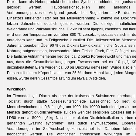
Dioxin kann als Nebenprodukt chemischer Synthesen chlorierter organisch
gebildet werden. Hauptemissionsquellen sind allerdings un
Verbrennungsprozesse. Aufgrund gesetzlicher Regularien – z.B. des v
Einsatzes effizienter Filter bei der Müllverbrennung – konnte die Dioxinfr
letzten Jahrzehnten deutlich gesenkt werden. Die einzigen natürlich
Waldbrände und Vulkanausbrüche. Dioxin ist sehr lipophil, chemisch und therm
wird erst bei Temperaturen von über 800 °C zersetzt –, sodass es sich in d
anreichern kann und im Fettgewebe kumuliert. Die Halbwertzeit im Mensch
Jahren angegeben. Über 90 % des Dioxins bzw. dioxinähnlicher Substanzen
Nahrung aufgenommen, insbesondere über Fleisch, Fisch, Eier, Geflügel- un
Die tägliche Aufnahmemenge liegt bei ca. 2 pg/kg Körpergewicht und man ge
aus, dass die Gesamtbelastung junger Erwachsener bei ca. 10 pg/g Körpe
dioxinbelasteten Eiern wurden ca. 60 pg Dioxin/Ei gemessen. Würde also ei
Person mit einem Körperfettanteil von 25 % einen Monat lang jeden Morge
essen, würde deren Gesamtbelastung um etwa 1 % steigen.
Wirkungen
Im Tiermodell gilt Dioxin als eine der toxischsten Substanzen überhaupt
Toxizität durch starke Speziesunterschiede auszeichnet. So liegt
Meerschweinchen mit 0,6–1 pg/kg um 1000- bis 10000-fach niedriger als b
Mensch gehört glücklicherweise zu den weniger sensiblen Spezies mit ei
LD50 von ca. 5000 pg/ kg. Nach einer akuten Dioxinintoxikation sterben 
genannten „wasting syndrome“, das durch Thymusatrophie, Lipoly
Veränderungen im Stoffwechsel gekennzeichnet ist. Daneben könne
beobachtet werden. Die wichtigsten chronischen Wirkungen im Ti