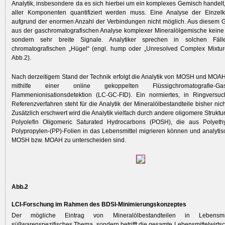
Analytik, insbesondere da es sich hierbei um ein komplexes Gemisch handel
­aller Komponenten quantifiziert werden muss. Eine Analyse der Einzel
aufgrund der enormen Anzahl der Verbindungen nicht möglich. Aus diesem G
aus der gaschromatografischen Analyse komplexer Mineralölgemische keine
sondern sehr breite Signale. Analytiker sprechen in solchen Fä
chromatografischen „Hügel“ (engl. hump oder „Unresolved Complex Mixtur
Abb.2).
Nach derzeitigem Stand der Technik erfolgt die Analytik von MOSH und MOA
mithilfe einer online gekoppelten Flüssigchromatogra­fie-Gasch
Flammenionisationsdetektion (LC-GC-FID). Ein normiertes, in Ringversuc
Referenzverfahren steht für die Analytik der Mineralölbestandteile bisher nic
Zusätzlich erschwert wird die Analytik vielfach durch andere oligomere Strukt
Polyolefin Oligomeric Saturated Hydrocarbons (POSH), die aus Polyeth
Polypropylen-(PP)-Folien in das Lebensmittel migrieren können und analytis
MOSH bzw. MOAH zu unterscheiden sind.
Abb.2
LCI-Forschung im Rahmen des BDSI-Minimierungskonzeptes
Der mögliche Eintrag von Mineralölbestandteilen in Lebensmi
süßwarenspezifisches Thema, sondern betrifft die gesamte Lebens­mittelwirts