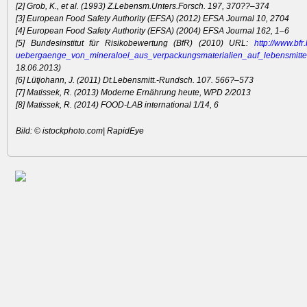
[2] Grob, K., et al. (1993) Z.Lebensm.Unters.Forsch. 197, 370??–374
[3] European Food Safety Authority (EFSA) (2012) EFSA Journal 10, 2704
[4] European Food Safety Authority (EFSA) (2004) EFSA Journal 162, 1–6
[5] Bundesinstitut für Risikobewertung (BfR) (2010) URL:
http:/
/
www.bfr.
uebergaeng
e_von_mine
raloel_aus
_verpackun
gsmaterial
ien_auf_le
bensmitte
18.06.2013)
[6] Lütjohann, J. (2011) Dt.Lebensmitt.-Rundsch. 107. 566?–573
[7] Matissek, R. (2013) Moderne Ernährung heute, WPD 2/2013
[8] Matissek, R. (2014) FOOD-LAB international 1/14, 6
Bild: © istockphoto.com| RapidEye