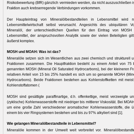
Risikobewertung (BfR) gänzlich vermieden werden, da nicht auszuschließen ist
Fraktion auch krebserregende Verbindungen vorkommen.
Der Haupteintrag von Mineralölbestand­teilen in Lebensmittel wird 
Lebensmittel­wirtschaft selbst verursacht. Angesichts des ubiquitären
Mineralöl, der unterschiedlichen Quellen für den Eintrag von MO
Lebensmittel, der anspruchsvollen Analytik sowie der vielen Beteiligten gi
äußerst komplex.
MOSH und MOAH: Was ist das?
Mineralöle setzen sich im Wesentlichen aus zwei chemisch und strukturell u
Frak­tionen zusammen. Die Hauptfraktion besteht zu einem Anteil von 75
genannten MOSH (Mineral Oil Saturated Hydrocarbons), bei der kleineren Fr
relativen Anteil von 15 bis 25% handelt es sich um so genannte MOAH (Mine
Hydrocarbons). Beide Fraktionen bestehen aus Kohlen­stoffketten mit meis
Kohlenstoffatomen (
MOSH sind gesättigte paraffinartige, d.h. offen­kettige, meist verzweigte un
(zyklische) Kohlenwasserstoffe mit niedriger bis mittlerer Viskosität. Bei MOA
um eine große Zahl verschiedener aromatischer Kohlenwasserstoffe, die 
einem bis vier Ringsystemen bestehen und bis zu 97% alkyliert sind [1].
Wie gelangen Mineralölbestandteile in Lebensmittel?
Mineralöle kommen in der Umwelt weit verbreitet vor. Mineralölbestandt