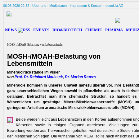
06.08.2026 22:32 -
Über uns
-
Mediadaten
-
Impressum & Kontakt
-
succidia AG
NEWS
EVENTS
BIO&BIOTECH
CHEMIE
PHARMA
MEDIZ
MOSH-/MOAH-Belastung von Lebensmitteln
MOSH-/MOAH-Belastung von
Lebensmitteln
Mineralölrückstände im Visier
von
Prof. Dr. Reinhard Matissek
,
Dr. Marion Raters
Mineralöle kommen in unserer Umwelt ­nahezu überall vor. Ihre Bestandt
ganz ­unterschiedlichen Wegen sowohl in pflanzliche als auch in tierisc
gelangen. ­Betrachtet man ihre chemische Struktur, so handelt es
Wesentlichen um gesättigte Mineralölkohlenwasserstoffe (MOSH) 
geringeren Anteil um aromatische Mineralölkohlenwasserstoffe (MOAH).
Beide werden leicht aus Lebensmitteln in den Körper aufgenommen un
Körperfett sowie in einigen Organen anreichern. Ab­leitungen zur 
Bewertung werden aus Tierversuchen getroffen, weil derzeit keine Studien übe
den Menschen vorliegen. Die Aufnahme von MOAH sollte nach Ansicht des Bun