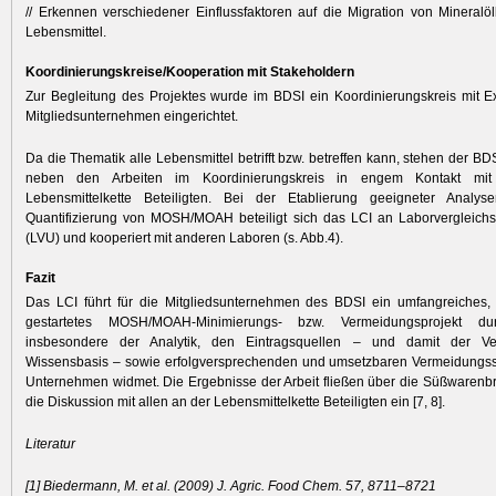
// Erkennen verschiedener Einflussfaktoren auf die Migration von Mineralölb
Lebensmittel.
Koordinierungskreise/Kooperation mit Stakeholdern
Zur Begleitung des Projektes wurde im BDSI ein Koordinierungskreis mit 
Mitgliedsunternehmen eingerichtet.
Da die Thematik alle Lebensmittel betrifft bzw. betreffen kann, stehen der B
neben den Arbeiten im Koordinierungskreis in engem Kontakt mit
Lebensmittelkette Beteiligten. Bei der Etablierung geeigneter Analy
Quantifizierung von MOSH/MOAH beteiligt sich das LCI an Laborvergleich
(LVU) und kooperiert mit anderen Laboren (s. Abb.4).
Fazit
Das LCI führt für die Mitgliedsunternehmen des BDSI ein umfangreiches, 
gestartetes MOSH/MOAH-Minimierungs- bzw. Vermeidungs­projekt d
insbesondere der Analytik, den Eintragsquellen – und damit der Ver
Wissensbasis – sowie erfolg­versprechenden und umsetzbaren Vermei­dungss
Unternehmen widmet. Die Ergebnisse der Arbeit fließen über die Süßwarenb
die Diskussion mit allen an der Lebensmittelkette Beteiligten ein [7, 8].
Literatur
[1] Biedermann, M. et al. (2009) J. Agric. Food Chem. 57, 8711–8721