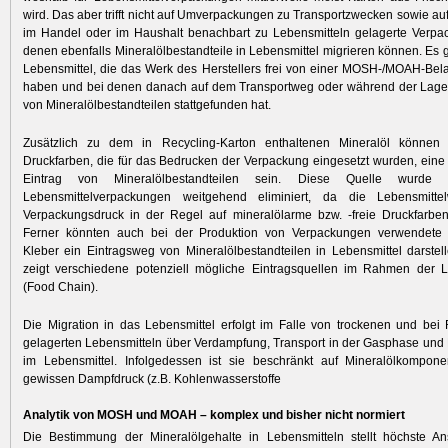
wird. Das aber trifft nicht auf Umverpackungen zu Transportzwecken sowie auf
im Handel oder im Haushalt benachbart zu Lebensmitteln gelagerte Verpa
denen ebenfalls Mineralölbestandteile in Lebensmittel migrieren können. Es g
Lebensmittel, die das Werk des Herstellers frei von einer MOSH-/MOAH-Bel
haben und bei denen danach auf dem Transportweg oder während der Lager
von Mineralölbestandteilen stattgefunden hat.
Zusätzlich zu dem in Recycling-Karton enthaltenen Mineralöl können m
Druckfarben, die für das Bedrucken der Verpackung eingesetzt wurden, eine 
Eintrag von Mineralölbestandteilen sein. Diese Quelle wurde 
Lebensmittelverpackungen weitgehend eliminiert, da die Lebensmittel
Verpackungsdruck in der Regel auf mineralölarme bzw. -freie Druckfarben
Ferner könnten auch bei der Produktion von Verpackungen verwendete m
Kleber ein Eintragsweg von Mineralölbestandteilen in Lebensmittel darstel
zeigt verschiedene potenziell mögliche Eintragsquellen im Rahmen der Le
(Food Chain).
Die Migration in das Lebensmittel erfolgt im Falle von trockenen und be
gelagerten Lebensmitteln über Verdampfung, Transport in der Gasphase un
im Lebensmittel. Infolgedessen ist sie beschränkt auf Mineralölkompon
gewissen Dampfdruck (z.B. Kohlenwasserstoffe
Analytik von MOSH und MOAH – ­komplex und bisher nicht normiert
Die Bestimmung der Mineralölgehalte in Lebensmitteln stellt höchste A