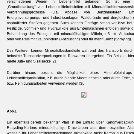
verschiedenen Wegen in Lebensmittel gelangen. So ist eine u
„Grundbelastung“ von Lebensmittelrohstoffen mit Mineralölkohlenwasserst
Verbrennungsprozesse (u.a. Abgase von Benzinmotoren, Em
Energieversorgungs- und Industrieanlagen, Waldbrände und dergleichen) 
asphaltierter Straßen gegeben. Auch können Einträge schon vor bzw. bei 
Pestizide, Schmier- und Hydrauliköle aus Erntemaschinen erfolgen sowie 
Behandlung des Ernteguts mit mineralölhaltigen Mitteln, z.B. mit Antischa
oder von Reis mit Staubbindern (Antidusting) oder für mehr Glanz (Spraying).
Des Weiteren können Mineralölbestandteile während des Transports durch 
belastete Transportverpackungen in Rohwaren übergehen. Ein Beispiel hier
nierte Jute- und Sisalsäcke [2].
Darüber hinaus besteht die Möglichkeit eines Mineralöleintrag
Lebensmittelproduktion, z.B. durch ölende Maschinenteile oder durch Fette, d
bzw. Reinigungsarbeiten verwendet werden [3].
Abb.1
Ein ebenfalls bereits bekannter Pfad ist der Eintrag über Kartonverpack
Recycling-Kartons mineralölhaltige Druckfarben aus dem recycelten Altpa
weshalb für Lebensmittelverpackungen mittlerweile meist Karton aus Frisc