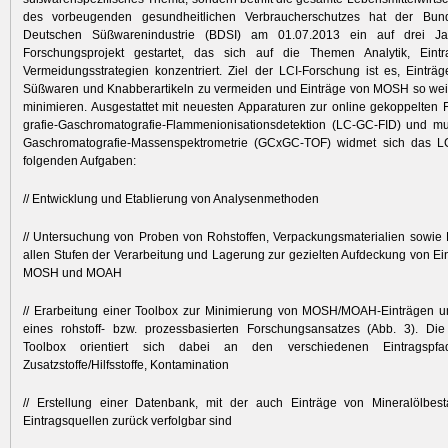
des vorbeugenden gesundheitlichen Verbraucherschutzes hat der Bun
Deutschen Süßwarenindustrie (BDSI) am 01.07.2013 ein auf drei Ja
Forschungsprojekt gestartet, das sich auf die Themen Analytik, Eint
Vermeidungsstrategien konzentriert. Ziel der LCI-­­For­schung ist es, Eint
Süßwaren und Knabberartikeln zu vermeiden und Einträge von MOSH so weit
minimieren. Ausgestattet mit neuesten Apparaturen zur online gekoppelten F
grafie-Gaschromatografie-Flammenionisationsdetektion (LC-GC-FID) und mul
Gaschromatografie-Massenspektrometrie (GCxGC-TOF) widmet sich das L
folgenden Aufgaben:
// Entwicklung und Etablierung von Analysenmethoden
// Untersuchung von Proben von Rohstoffen, Verpackungsmaterialien sowie L
allen Stufen der Verarbeitung und Lagerung zur gezielten Aufdeckung von Ein
MOSH und MOAH
// Erarbeitung einer Toolbox zur Minimierung von MOSH/MOAH-Einträgen 
eines rohstoff- bzw. prozessbasierten Forschungsansatzes (Abb. 3). Die 
Toolbox orientiert sich dabei an den verschiedenen Eintragspfad
Zusatzstoffe/Hilfsstoffe, Kontamination
// Erstellung einer Datenbank, mit der auch Einträge von Mineralölbest
Eintragsquellen zurück verfolgbar sind