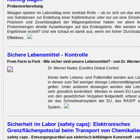
Probenvorbereitung
Waagen spielen im Laboralltag eine zentrale Rolle – ob es sich um das e
von Substanzen zur Erstellung einer Kalibrierkurve oder nur um eine Einze
Präzision und Zuverlässigkeit der Wägeergebnisse haben vor allem b
Probenmengen direkte Auswirkungen auf das Endergebnis. Wie werden n
Ergebnisse erzielt? Und wie schaut es damit aus, wenn ein hoher Durchsatz
Effektives
...
Sichere Lebensmittel - Kontrolle
From Farm to Fork - Wie sicher sind unsere Lebensmittel? -
von Dr. Werne
Dr. Werner Nader, Eurofins Global Control
Immer mehr Lebens- und Futtermittel werden aus Län
in denen zum Teil weniger strenge Lebensmittelgeset
gelten. Unter anderem deswegen werden alle Lebe
sehr gründlich kontrolliert. Werden in einem EU-L
von den gesetzlichen Vorgaben festgestellt, erfasst u
sie das Schnellwarnsystem der EU, das RASFF od
System
...
Sicherheit im Labor (safety caps): Elektronisches
Grenzflächenpotezial beim Transport von Chemikalie
safety caps - Entsorgungsartikel aus elektrisch leitfähigem Kunststoff -
vo