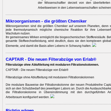
der Wissenschaftler derzeit von den überlieferten
Arbeitsweisen in den Lebenswissenschaften scheinen
Mikroorganismen - die größten Chemiker
Mikroorganismen sind die größten Chemiker auf unserem Planeten, denn si
jede thermodynamisch mögliche chemische Reaktion für ihre Lebenser
Wachstum nutzen.
Ihr gemeinsames Wirken ermöglicht die biogeochemischen Stoffkreisläufe. Bet
gesamte Stoffwechselleistung, wird deutlich, dass sie den komplexen global
Elemente, und damit die Basis allen Lebens in Schwung halten.
CAPTAIR - Die neuen Filterabzüge von Erlab®
Filterabzüge ohne Abluftleitung mit modularen Filtrationskolonnen.
CAPTAIR - Die neuen Filterabzüge von Erlab®
Filterabzüge ohne Abluftleitung mit modularen Filtrationskolonnen
Die modulare Bauweise der Filtrationskolonne der neuen Produktreihe Capt
sich an den Schutzbedarf des jeweiligen Labors an. Durch die Austauschbarkei
die Filtrationskolonne in Übereinstimmung mit den durchgeführten 
Arbeitsraum konfiguriert werden.
Richtig wägen