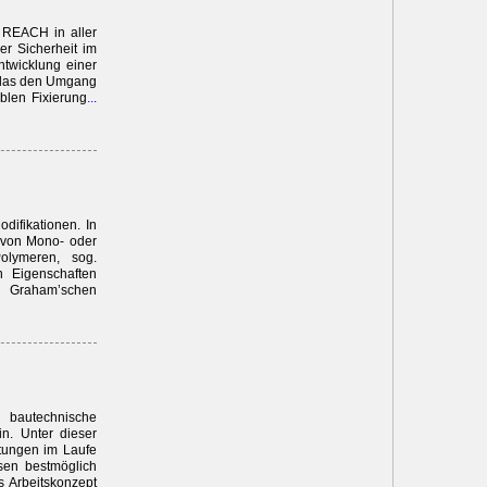
g REACH in aller
r Sicherheit im
ntwicklung einer
, das den Umgang
iblen Fixierung
...
odifikationen. In
, von Mono- oder
olymeren, sog.
n Eigenschaften
r Graham’schen
 bautechnische
in. Unter dieser
tungen im Laufe
sen bestmöglich
s Arbeitskonzept