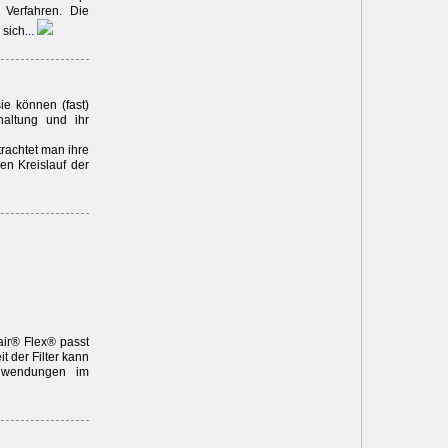
 Verfahren. Die
 sich
...
e können (fast)
haltung und ihr
rachtet man ihre
en Kreislauf der
air® Flex® passt
t der Filter kann
Anwendungen im