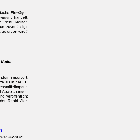
infache Einwägen
lwägung handelt,
ei sehr kleinen
un zuverlässige
 gefordert wird?
r Nader
dern importiert,
ze als in der EU
nsmittelimporte
and Abweichungen
nd veröffentlicht
er Rapid Alert
n
n Dr. Richard