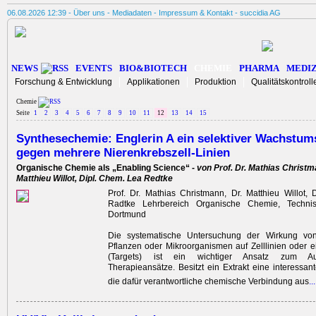
06.08.2026 12:39 -
Über uns
-
Mediadaten
-
Impressum & Kontakt
-
succidia AG
NEWS
EVENTS
BIO&BIOTECH
CHEMIE
PHARMA
MEDIZ
Forschung & Entwicklung
Applikationen
Produktion
Qualitätskontroll
Chemie
Seite
1
2
3
4
5
6
7
8
9
10
11
12
13
14
15
Synthesechemie: Englerin A ein selektiver Wachstums
gegen mehrere Nierenkrebszell-Linien
Organische Chemie als „Enabling Science“ -
von Prof. Dr. Mathias Christm
Matthieu Willot, Dipl. Chem. Lea Redtke
Prof. Dr. Mathias Christmann, Dr. Matthieu Willot,
Radtke Lehrbereich Organische Chemie, Technisc
Dortmund
Die systematische Untersuchung der Wirkung von
Pflanzen oder Mikroorganismen auf Zelllinien oder e
(Targets) ist ein wichtiger Ansatz zum Au
Therapieansätze. Besitzt ein Extrakt eine interessant
die dafür verantwortliche chemische Verbindung aus
..