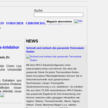
Suche:
Magazin abonnieren
IN
FORSCHER
CHROMCHAT
&MORE
e
NEWS
-Inhibitor
Schnell und einfach die passende Trennsäule
finden
ann, Dr.
Mit dem HPLC-Säulenkonfigurator unter
 Dipl. Chem. Lea
www.analytics-shop.com können Sie stets die
he Universität
passende Säule für jedes Trennproblem finden.
Dank innovativer Filtermöglichkeiten können Sie in
Sekundenschnelle nach gewünschtem
 Extrakten aus
Durchmesser, Länge, Porengröße,
inzelne Proteine
Säulenbezeichnung u.v.m. selektieren. So erhalten
ffinden neuer
Sie aus über 70.000 verschiedenen HPLC-Säulen
e Aktivität, muss
das passende Ergebnis für Ihre Anwendung und
.
können zwischen allen gängigen Herstellern wie
Agilent, Waters, ThermoScientific, Merck, Sigma-
Aldrich, Chiral, Macherey-Nagel u.v.a. wählen.