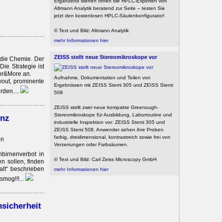
Ergänzend stehen Ihnen die HPLC-Experten von
Altmann Analytik beratend zur Seite – testen Sie
jetzt den kostenlosen HPLC-Säulenkonfigurator!
© Text und Bild: Altmann Analytik
mehr Informationen hier
ZEISS stellt neue Stereomikroskope vor
 die Chemie. Der
ie Strategie ist
bor&More an.
Aufnahme, Dokumentation und Teilen von
yout, prominente
Ergebnissen mit ZEISS Stemi 305 und ZEISS Stemi
erden.
...
508
ZEISS stellt zwei neue kompakte Greenough-
Stereomikroskope für Ausbildung, Laborroutine und
enz
industrielle Inspektion vor: ZEISS Stemi 305 und
ZEISS Stemi 508. Anwender sehen ihre Proben
farbig, dreidimensional, kontrastreich sowie frei von
en
Verzerrungen oder Farbsäumen.
hbirnenverbot in
© Text und Bild: Carl Zeiss Microscopy GmbH
n sollen, finden
alt“ beschrieben
mehr Informationen hier
osmog!!!
...
sicherheit