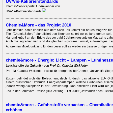
UV/Vis-Kalibrierstandards
Internet-Serviceportal für Anwender von
UV/Vis-Kalibrierstandards
Chemie&More - das Projekt 2010
Jetzt darf die Katze endlich aus dem Sack - es kommt ein neues Magazin für
Titel "Chemie&More" signalisiert den Kennern sofort wo es lang gehen soll. D
klar und knüpft an den Erfolg des vor bald 5 Jahren gestarteten Magazins La
Auch die Ingredienzien sind die gleichen - grosses Format, aufwendiges La
Autoren im Mittelpunkt und für den Leser soll es wieder ein Lesevergnügen w
chemie&more - Energie: Licht – Lampen – Luminesz
Leuchtstoffe der Zukunft -
von Prof. Dr. Claudia Wickleder
Prof. Dr. Claudia Wickleder, Institut für anorganische Chemie, Universität Sieg
Zurzeit befindet sich die Beleuchtungstechnik durch das aktuelle EU- Glü
einem drastischen Umbruch. Energiesparlampen, welche Glühbirnen ersetze
jedoch wenig Akzeptanz in der Bevölkerung. Das emittierte Licht wird als „k
und in der Boulevard-Presse (Bild-Zeitung, 11.9.2009: „Jetzt auch noch Elektr
chemie&more - Gefahrstoffe verpacken – Chemikalien
erhöhen