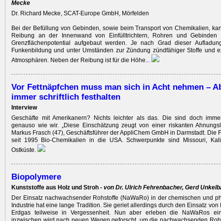
Mecke
Dr. Richard Mecke, SCAT-Europe GmbH, Mörfelden
Bei der Befüllung von Gebinden, sowie beim Transport von Chemikalien, ka
Reibung an der Innenwand von Einfülltrichtern, Rohren und Gebinden e
Grenzflächenpotential aufgebaut werden. Je nach Grad dieser Aufladung
Funkenbildung und unter Umständen zur Zündung zündfähiger Stoffe und ex
Atmosphären. Neben der Reibung ist für die Höhe
...
Vor Fettnäpfchen muss man sich in Acht nehmen – A
immer schriftlich festhalten
Interview
Geschäfte mit Amerikanern? Nichts leichter als das. Die sind doch imme
genauso wie wir. „Diese Einschätzung zeugt von einer riskanten Ahnungslos
Markus Frasch (47), Geschäftsführer der AppliChem GmbH in Darmstadt. Die Fi
seit 1995 Bio-Chemikalien in die USA. Schwerpunkte sind Missouri, Kali
Ostküste.
Biopolymere
Kunststoffe aus Holz und Stroh -
von Dr. Ulrich Fehrenbacher, Gerd Unkel
Der Einsatz nachwachsender Rohstoffe (NaWaRo) in der chemischen und p
Industrie hat eine lange Tradition. Sie geriet allerdings durch den Einsatz von
Erdgas teilweise in Vergessenheit. Nun aber erleben die NaWaRos ei
inzwischen wird nach neuen Wegen geforscht, um die nachwachsenden Rohst