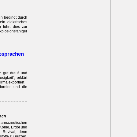
nn bedingt durch
in elektrisches
 führt dies zur
plosionsfähiger
bsprachen
r gut drauf und
igkeit“, erklärt
rma exportiert
fornien und die
bach
harmazeutischen
 Kohle, Erdöl und
n Revival, denn
offe zu nutzen.