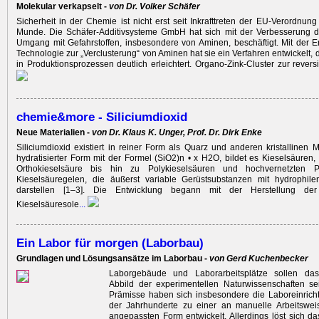
Molekular verkapselt -
von Dr. Volker Schäfer
Sicherheit in der Chemie ist nicht erst seit Inkrafttreten der EU-Verordnun
Munde. Die Schäfer-Additivsysteme GmbH hat sich mit der Verbesserung de
Umgang mit Gefahrstoffen, insbesondere von Aminen, beschäftigt. Mit der E
Technologie zur „Verclusterung“ von Aminen hat sie ein Verfahren entwickelt
in Produktionsprozessen deutlich erleichtert. Organo-Zink-Cluster zur revers
chemie&more - Siliciumdioxid
Neue Materialien -
von Dr. Klaus K. Unger, Prof. Dr. Dirk Enke
Siliciumdioxid existiert in reiner Form als Quarz und anderen kristallinen M
hydratisierter Form mit der Formel (SiO2)n • x H2O, bildet es Kieselsäuren
Orthokieselsäure bis hin zu Polykieselsäuren und hochvernetzten P
Kieselsäuregelen, die äußerst variable Gerüstsubstanzen mit hydrophile
darstellen [1–3]. Die Entwicklung begann mit der Herstellung de
Kieselsäuresole
...
Ein Labor für morgen (Laborbau)
Grundlagen und Lösungsansätze im Laborbau -
von Gerd Kuchenbecker
Laborgebäude und Laborarbeitsplätze sollen das
Abbild der experimentellen Naturwissenschaften se
Prämisse haben sich insbesondere die Laboreinrich
der Jahrhunderte zu einer an manuelle Arbeitswei
angepassten Form entwickelt. Allerdings löst sich da