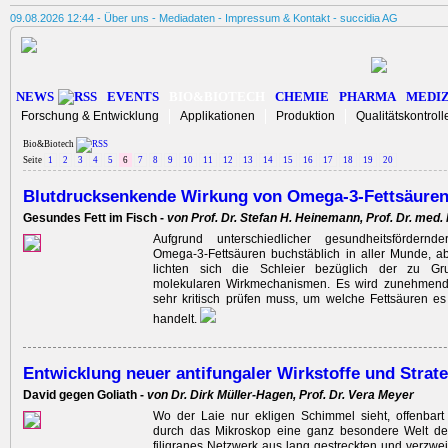
09.08.2026 12:44 -
Über uns
-
Mediadaten
-
Impressum & Kontakt
-
succidia AG
NEWS
EVENTS
BIO&BIOTECH
CHEMIE
PHARMA
MEDIZ
Forschung & Entwicklung
Applikationen
Produktion
Qualitätskontroll
Bio&Biotech
Seite
1
2
3
4
5
6
7
8
9
10
11
12
13
14
15
16
17
18
19
20
Blutdrucksenkende Wirkung von Omega-3-Fettsäure
Gesundes Fett im Fisch -
von Prof. Dr. Stefan H. Heinemann, Prof. Dr. med.
Aufgrund unterschiedlicher gesundheits­fördernd
Omega-3-Fettsäuren buchstäblich in aller Munde, a
lichten sich die Schleier bezüglich der zu Gr
molekularen Wirkmechanismen. Es wird zunehmend
sehr kritisch prüfen muss, um welche Fettsäuren es 
handelt.
Entwicklung neuer antifungaler Wirkstoffe und Strat
David gegen Goliath -
von Dr. Dirk Müller-Hagen, Prof. Dr. Vera Meyer
Wo der Laie nur ekligen Schimmel sieht, offenbart
durch das Mikroskop eine ganz besondere Welt der 
filigranes Netzwerk aus lang gestreckten und verzwei