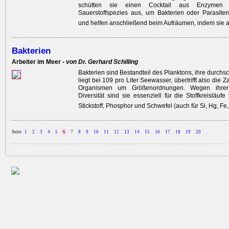
schütten sie einen Cocktail aus Enzymen 
Sauerstoffspezies aus, um Bakterien oder Parasite
und helfen ­anschließend beim Aufräumen, indem sie 
Bakterien
Arbeiter im Meer -
von Dr. Gerhard Schilling
Bakterien sind Bestandteil des Planktons, ihre durchsc
liegt bei 109 pro Liter Seewasser, übertrifft also die Z
Organismen um Größenordnungen. Wegen ihrer 
Diversität sind sie essenziell für die Stoffkreisläufe
Stickstoff, Phosphor und Schwefel (auch für Si, Hg, Fe
Seite
1
2
3
4
5
6
7
8
9
10
11
12
13
14
15
16
17
18
19
20