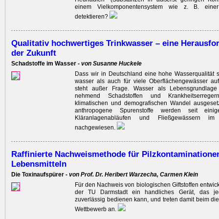
einem Vielkom­ponentensystem wie z. B. eine
detektieren?
Qualitativ hochwertiges Trinkwasser – eine Herausfo
der Zukunft
Schadstoffe im Wasser -
von Susanne Huckele
Dass wir in Deutschland eine hohe Wasserqualität s
wasser als auch für viele Oberflächengewässer au
steht außer Frage. Wasser als ­Lebensgrundlage
nehmend Schadstoffen und Krankheitserreg
klimatischen und ­demografischen Wandel ausgeset
anthropogene ­Spurenstoffe ­werden seit ein
Kläranlagenabläufen und Fließ­gewässern im 
nachgewiesen.
Raffinierte Nachweismethode für Pilzkontaminationen
Lebensmitteln
Die Toxinaufspürer -
von Prof. Dr. Heribert Warzecha, Carmen Klein
Für den Nachweis von biologischen Giftstoffen entwic
der TU Darmstadt ein handliches Gerät, das je
zuverlässig bedienen kann, und treten damit beim di
Wettbewerb an.