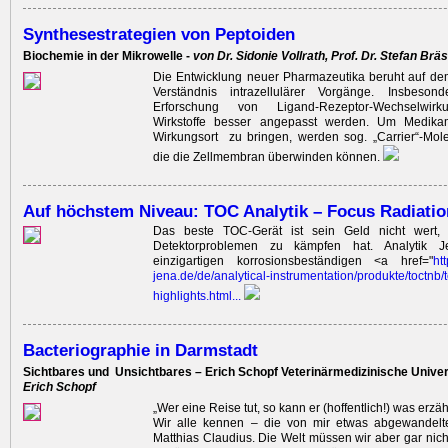
Synthesestrategien von Peptoiden
Biochemie in der Mikrowelle -
von Dr. Sidonie Vollrath, Prof. Dr. Stefan Brä
Die Entwicklung neuer Pharmazeutika beruht auf 
Verständnis intrazellulärer Vorgänge. Insbeson
Erforschung von Ligand-Rezeptor-Wechselwir
Wirkstoffe ­besser angepasst werden. Um Medika
Wirkungsort ­ zu bringen, werden sog. „Carrier“-Mole
die die Zellmembran überwinden können.
Auf höchstem Niveau: TOC Analytik – Focus Radiati
Das beste TOC-Gerät ist sein Geld nicht wert
Detektorproblemen zu kämpfen hat. Analytik 
einzigartigen korrosionsbeständigen <a href="
htt
jena.de/
de/
analytical
-instrumen
tation/
produkte/
toctnb/
highl
ights.html
...
Bacteriographie in Darmstadt
Sichtbares und ­ Unsichtbares – Erich Schopf Veterinärmedizinische Univer
Erich Schopf
„Wer eine Reise tut, so kann er (hoffentlich!) was erzäh
Wir alle kennen – die von mir etwas abgewandel
Matthias Claudius. Die Welt ­müssen wir aber gar nich