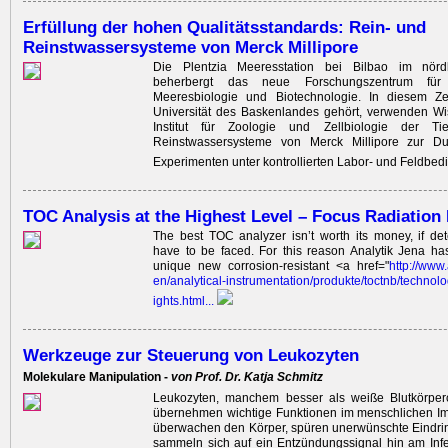
Erfüllung der hohen Qualitätsstandards: Rein- und
Reinstwassersysteme von Merck Millipore
Die Plentzia Meeresstation bei Bilbao im nörd
beherbergt das neue Forschungszentrum für e
Meeresbiologie und Biotechnologie. In diesem Z
Universität des Baskenlandes gehört, verwenden Wi
Institut für Zoologie und Zellbiologie der T
Reinstwassersysteme von Merck Millipore zur Du
Experimenten unter kontrollierten Labor- und Feldbe
TOC Analysis at the Highest Level – Focus Radiation
The best TOC analyzer isn’t worth its money, if de
have to be faced. For this reason Analytik Jena ha
unique new corrosion-resistant <a href="
http:/
/
www.
en/
analytical
-instrumen
tation/
produkte/
toctnb/
technolo
ights.html
...
Werkzeuge zur Steuerung von Leukozyten
Molekulare ­Manipulation -
von Prof. Dr. Katja Schmitz
Leukozyten, manchem besser als weiße Blutkörper
übernehmen wichtige ­Funktionen im menschlichen I
überwachen den Körper, spüren unerwünschte Eindrin
sammeln sich auf ein Entzündungssignal hin am Infe