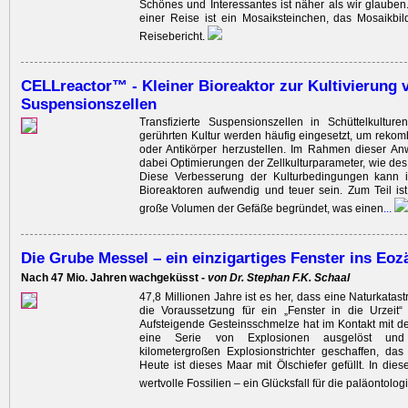
Schönes und Interessantes ist näher als wir glauben.
einer Reise ist ein Mosaiksteinchen, das Mosaikbil
Reisebericht.
CELLreactor™ - Kleiner Bioreaktor zur Kultivierung 
Suspensionszellen
Transfizierte Suspensionszellen in Schüttelkultur
gerührten Kultur werden häufig eingesetzt, um rekom
oder Antikörper herzustellen. Im Rahmen dieser A
dabei Optimierungen der Zellkulturparameter, wie des
Diese Verbesserung der Kulturbedingungen kann 
Bioreaktoren aufwendig und teuer sein. Zum Teil is
große Volumen der Gefäße begründet, was einen
...
Die Grube Messel – ein einzigartiges Fenster ins Eoz
Nach 47 Mio. Jahren wachgeküsst -
von Dr. Stephan F.K. Schaal
47,8 Millionen Jahre ist es her, dass eine Naturkatas
die Voraussetzung für ein „Fenster in die Urzeit“
Aufsteigende Gesteinsschmelze hat im Kontakt mit 
eine Serie von Explosionen ausgelöst un
kilometergroßen Explosionstrichter geschaffen, da
Heute ist dieses Maar mit Ölschiefer gefüllt. In dies
wertvolle Fossilien – ein Glücksfall für die paläontolog