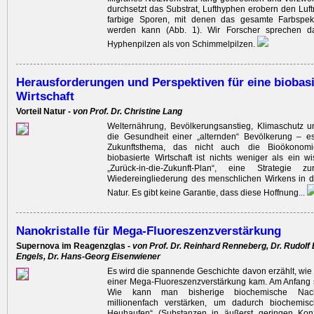
durchsetzt das Substrat, Lufthyphen erobern den Luf
farbige Sporen, mit denen das gesamte Farbspek
werden kann (Abb. 1). Wir Forscher sprechen da
Hyphenpilzen als von Schimmelpilzen.
Herausforderungen und Perspektiven für eine biobasi
Wirtschaft
Vorteil Natur -
von Prof. Dr. Christine Lang
Welternährung, Bevölkerungsanstieg, Klimaschutz 
die Gesundheit einer „alternden“ Bevölkerung – e
Zukunftsthema, das nicht auch die Bioöko­nomi
biobasierte Wirtschaft ist nichts weniger als ein wi
„Zurück-in-die-Zukunft-Plan“, eine Strategie z
Wiedereingliederung des menschlichen Wirkens in d
Natur. Es gibt keine Garantie, dass diese ­Hoffnung
...
Nanokristalle für Mega-Fluoreszenzverstärkung
Supernova im ­Reagenzglas -
von Prof. Dr. Reinhard Renneberg, Dr. Rudolf 
Engels, Dr. Hans-Georg Eisenwiener
Es wird die spannende Geschichte davon erzählt, wie 
­einer Mega-Fluoreszenzverstärkung kam. Am Anfang 
Wie kann man bisherige biochemische Nachw
millionenfach verstärken, um dadurch biochemis
Heuhaufen“ ­(Substanzen in äußerst geringen Konz