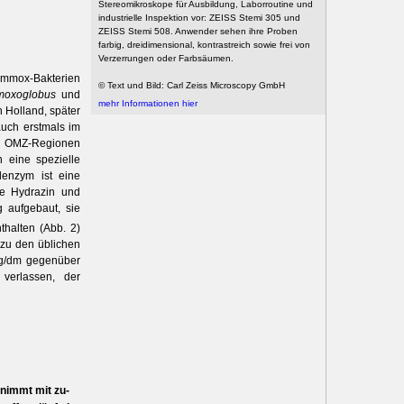
Stereomikroskope für Ausbildung, Laborroutine und
industrielle Inspektion vor: ZEISS Stemi 305 und
ZEISS Stemi 508. Anwender sehen ihre Proben
farbig, dreidimensional, kontrastreich sowie frei von
Verzerrungen oder Farbsäumen.
ommox-Bakterien
© Text und Bild: Carl Zeiss Microscopy GmbH
moxoglobus
und
mehr Informationen hier
 Holland, später
auch erstmals im
n OMZ-Regionen
 eine spezielle
lenzym ist eine
ne Hydrazin und
g aufgebaut, sie
thalten (Abb. 2)
 zu den üblichen
kg/dm gegenüber
verlassen, der
nimmt mit zu­