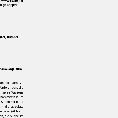
f verläuft, ist
ff gekoppelt
rot) und der
nthesewegs zum
nammoxidans zu
forderungen, die
unseres Wissens
anammoxinsäure
Stufen mit einer
ht die absolute
n­these (Abb.?3)
ich, die Ausbeute