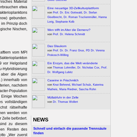
Oliver Glöckner
nisches Material
verbrauchen etwa
Eine neuartige 3D-Zellkulturplattform
Bakterioplanktons
von
Prof. Dr. Eric Gottwald
,
Dr. Stefan
Giselbrecht
,
Dr. Roman Truckenmüller
,
Hanna
Snow) gebunden.
Lorig
,
Stephanie Kolb
e im Prinzip doch
ogische Nischen,
Wen trifft im Alter die Demenz?
von
Prof. Dr. Helena Schmidt
Das Glaukom
von
Prof. Dr. Dr. Franz Grus
,
PD Dr. Verena
aftlern vom MPI
Prokosch-Willing
Bakterioplankton
9 vor Helgoland
Ein Enzym, das die Welt veränderte
von
Thomas Lohmiller
,
Dr. Nicholas Cox
,
Prof.
-Hybridisierung
Dr. Wolfgang Lubitz
h aber die Algen
.
) innerhalb von
Caseine in Frischmilch
von
Knut Behrend
,
Michael Schulz
,
Katerina
kterien, nachdem
Matheis
,
Maria Riedner
,
Sascha Rohn
acter-Population
. Einige Wochen
Müllabfuhr in der Zelle
es vollständigen
von
Dr. Thomas Wollert
hst rätselhafte
einen werden von
 Zelle befördert.
NEWS
sind zu diesem
Schnell und einfach die passende Trennsäule
 den Resten des
finden
tto „Wer zuerst