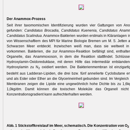
Der Anammox-Prozess
Seit ihrer taxomomischen Identifizierung wurden vier Gattungen von An
gefunden:
Candidatus Brocadia, Candidatus Kuenenia, Candidatus Anam
Candidatus Scalindua
. Anammox-Bakterien wurden erstmals in Kläranlagen in
von Wissenschaftlern des MPI für Marine Biologie ­Bremen um M. S. Jetten 
Schwarzen Meer entdeckt. Inzwischen weiß man, dass sie weltweit i
vorkommen. Bakterien, die zur Anammox-Reaktion befähigt sind, enthalten
Organelle, das Anammoxoson, in dem die Reaktion stattfindet. Schlüsse
Hydroxylamin-Oxidoreduktase, mit deren Hilfe das intermediär entstande
Hydroxylamin zu N
oxidiert werden. Die Bakterienmembran ist einzigarti
2
besteht aus Ladderan-Lipiden, die drei bzw. fünf annelierte Cyclobutane en
und als Ester oder Ether an die Glycerineinheit gebunden sind. Im Vergleich
Membranen zeigen die Lipide eine ungewöhnlich hohe Dichte bis zu 1,6
1,0kg/dm. Damit können die toxischen Moleküle das Organell nicht 
Konzentrationsgradient kann aufrechterhalten werden.
Abb. 1 Stickstoffkreislauf im Meer, schematisch. Die Konzentration von O
2