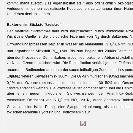
kommt, mahlt zuerst“. Das Algensubstrat stellt also offensichtlich ökologi
Verfügung, in denen spezialisierte Populationen zeitabhängig ihren Nah
Überleben ­decken können.
Bakterien im Stickstoffkreislauf
Der maritime Stickstoffkreislauf wird hauptsächlich durch mikrobielle Pro
Wichtigste Quelle ist die biologische Fixierung von N
durch Bakterien. 
2
+
Umwandlungsprozessen liegt er in Wasser als Ammonium (NH
), Nitrit (N
4
und organischer ­Stickstoff (N
) vor. Bis zum Beginn der 2000er-Jahre he
org
über den Prozess der Denitrifikation, mit dem der bakterielle Abbau stickstoffha
zu N
im Ozean bezeichnet wird. Die Denitrifikation verläuft je nach Tiefens
2
anaerob in Sedimenten unterhalb der sauerstoffhaltigen Zonen und in sauers
10µM/L) tieferen Gewässern (> 300m). Die O
-Minimumzonen (OMZ) machen g
2
0,1% des Ozeanvolumens aus, dennoch sollen hier 30–50% des Gesamts
System entzogen werden. Die Prozesse laufen dort aber nicht über die Denitrif
über einen neuen mikrobiellen Stoffwechselweg, der Anammox-Reak
+
-
Ammonium Oxidation) von NH
mit NO
zu N
durch Anammox-Bakterie
4
2
2
Gesamtreaktion ist im Prinzip eine Symproportionierung; als Intermediate 
toxischen Moleküle Hydrazin und Hydroxylamin auf.