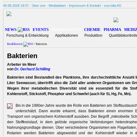
06.08.2026 19:57 -
Über uns
-
Mediadaten
-
Impressum & Kontakt
-
succidia AG
NEWS
EVENTS
BIO&BIOTECH
CHEMIE
PHARMA
MEDIZ
Forschung & Entwicklung
Applikationen
Produktion
Qualitätskontroll
Bio&Biotech
> Bakterien
Bakterien
Arbeiter im Meer
von
Dr. Gerhard Schilling
Bakterien sind Bestandteil des Planktons, ihre durchschnittliche Anzahl l
Liter Seewasser, übertrifft also die Zahl aller anderen Organismen um G
Wegen ihrer metabolischen Diversität sind sie essenziell für die Stof
Kohlenstoff, Stickstoff, Phosphor und Schwefel (auch für Si, Hg, Fe, Mn).
Bis in die 1980er-Jahre wurde die Rolle von Bakterien am Stoffaustausch
unterschätzt. Dann wurde erkannt, dass Bakterien einen enormen E
Transport von organischem Kohlenstoff ausüben. Der Begriff „mikrobielle Schl
den Stoffkreislauf, in dem gelöste organische Verbindungen heterotrophe
Nahrungsgrundlage dienen. Über verschiedene Organismen wie Flagellaten,
Rotarien werden Bakterien abgeweidet und der Kohlenstoff wieder in 