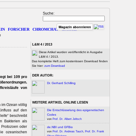
Suche:
Magazin abonnieren
IN
FORSCHER
CHROMCHAT
&MORE
e
L&M 4 / 2013
Diese Artikel wurden veröffentlicht in Ausgabe
L&M 4 / 2013.
Das komplette Heft zum kostenlosen Download finden
Sie hier:
zum Download
DER AUTOR:
iegt bei 109 pro
rößenordnungen.
Dr. Gerhard Schilling
fkreisläufe von
WEITERE ARTIKEL ONLINE LESEN
 im Ozean ­völlig
influss auf den
Die Entschlüsselung des epigenetischen
Codes
eife“ beschreibt
von
Prof. Dr. Albert Jeltsch
n Bakterien als
 Protozoen oder
de.NBI und GFBio
von
Prof. Dr. Andreas Tauch
,
Prof. Dr. Frank
die ozeanischen