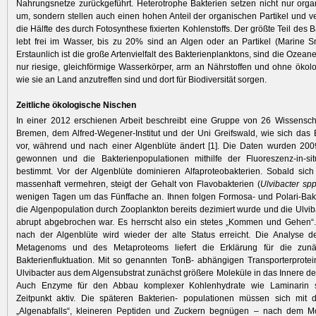
Nahrungsnetze zurückgeführt. Heterotrophe Bakterien setzen nicht nur orga
um, sondern stellen auch einen hohen Anteil der organischen Partikel und 
die Hälfte des durch Fotosynthese fixierten Kohlenstoffs. Der größte Teil des 
lebt frei im Wasser, bis zu 20% sind an Algen oder an Partikel (Marine 
Erstaunlich ist die große Artenvielfalt des Bakterienplanktons, sind die Ozean
nur riesige, gleichförmige Wasserkörper, arm an Nährstoffen und ohne ökol
wie sie an Land anzutreffen sind und dort für Biodiversität sorgen.
Zeitliche ökologische Nischen
In einer 2012 erschienen Arbeit beschreibt eine Gruppe von 26 Wissensch
Bremen, dem Alfred-Wegener-Institut und der Uni Greifswald, wie sich das 
vor, während und nach einer Algenblüte ändert [1]. Die Daten wurden 200
gewonnen und die Bakterienpopulationen mithilfe der Fluoreszenz-in-situ
bestimmt. Vor der Algenblüte dominieren Alfaproteobakterien. Sobald sic
massenhaft vermehren, steigt der Gehalt von Flavobakterien (
Ulvibacter spp
wenigen Tagen um das Fünffache an. Ihnen folgen Formosa- und Polari-­Ba
die Algenpopulation durch Zooplankton bereits dezimiert wurde und die Ulvib
abrupt abgebrochen war. Es herrscht also ein stetes „Kommen und Gehen“
nach der Algenblüte wird wieder der alte Status erreicht. Die Analyse d
Metagenoms und des Meta­proteoms liefert die Erklärung für die zunäc
Bakterienfluktuation. Mit so genannten TonB- abhängigen Transporterprot
Ulvibacter aus dem Algensubstrat zunächst größere Moleküle in das Innere der
Auch Enzyme für den Abbau komplexer Kohlenhydrate wie Laminarin 
Zeitpunkt aktiv. Die späteren Bakterien-­ populationen müssen sich mit
„Algenabfalls“, kleineren Peptiden und Zuckern begnügen – nach dem Mo