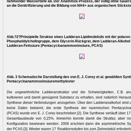
nehmender Wassertiefe ab. Der Anammox-Prozess, der völlig ohne Sauerstof
an die Denitrifizierung und die Bildung von NH4+ aus organischem Sticksto
Abb.?2?Prinzipielle Struktur eines Ladderan-Lipidmoleküls mit der polaren
Phosphatidylcholingruppe, dem Glycerin-Rückgrat, dem Ladderan-Alkohol (
Ladderan-Fettsäure ­(Pentacycloanammoxinsäure, PCAS)
Abb. 3 Schematische Darstellung des von E. J. Corey et al. gewählten Sy
­Pentacycloanammoxinsäuremethylester
Die ungewöhnliche Ladderanstruktur und die Schwierigkeiten, C.B. a
kultivieren und damit genügend Substanz zu erhalten, sind natürlich Heraus
Synthese dieser Verbindungen anzugehen. Über den Ladderan­alkohol sind 
keine Daten bekannt, die erste Synthese der razemischen Pentacyclo
(PCAS) wurde von E. J. Corey beschrieben [2]. Die Synthese verläuft über 17 
Gesamtausbeute von 0,25%. Immerhin konnte ­damit die Struktur, aber nic
Konfiguration bewiesen werden. 2006 ­erschien dann die asymmetrische Sy
der PCAS [3]. Wieder waren 17 Reak­tionsstufen bis zum Zielmolekül erforderl