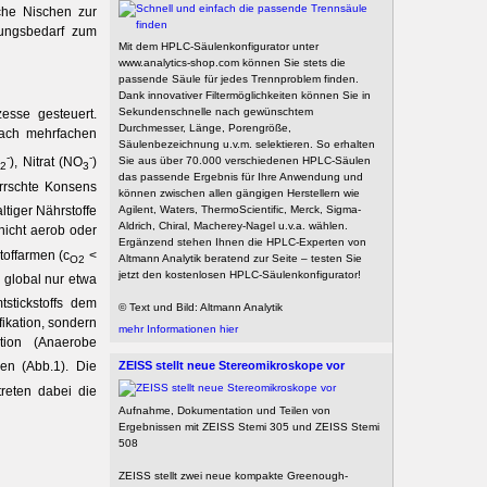
sche Nischen zur
rungsbedarf zum
Mit dem HPLC-Säulenkonfigurator unter
www.analytics-shop.com können Sie stets die
passende Säule für jedes Trennproblem finden.
Dank innovativer Filtermöglichkeiten können Sie in
Sekundenschnelle nach gewünschtem
zesse gesteuert.
Durchmesser, Länge, Porengröße,
Nach mehrfachen
Säulenbezeichnung u.v.m. selektieren. So erhalten
-
-
Sie aus über 70.000 verschiedenen HPLC-Säulen
O
), Nitrat (NO
)
2
3
das passende Ergebnis für Ihre Anwendung und
rrschte Konsens
können zwischen allen gängigen Herstellern wie
Agilent, Waters, ThermoScientific, Merck, Sigma-
ltiger Nährstoffe
Aldrich, Chiral, Macherey-Nagel u.v.a. wählen.
chicht aerob oder
Ergänzend stehen Ihnen die HPLC-Experten von
toffarmen (c
<
Altmann Analytik beratend zur Seite – testen Sie
O2
jetzt den kostenlosen HPLC-Säulenkonfigurator!
lobal nur ­etwa
tickstoffs dem
© Text und Bild: Altmann Analytik
i­kation, sondern
mehr Informationen hier
tion (Anaerobe
ZEISS stellt neue Stereomikroskope vor
n (Abb.1). Die
treten dabei die
Aufnahme, Dokumentation und Teilen von
Ergebnissen mit ZEISS Stemi 305 und ZEISS Stemi
508
ZEISS stellt zwei neue kompakte Greenough-