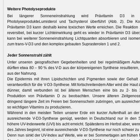
Weitere Photolyseprodukte
Bei längerer Sonneneinstrahlung wird Prävitamin D3 in d
PhotolyseprodukteLumisterol und Tachysterol überführt (Abb. 2). Die Ko
Prävitamin D3 kann deshalb keine toxischen Werte erreichen. Die Reaktion z
reversibel, bei kurzer Lichteinwirkung geht es wieder in Prävitamin D3 übe
kann bei weiterer
Sonneneinstrahlung Lichtquanten absorbieren und isomeri
zum trans-V-D3 und den komplex gebauten Suprasterolen 1 und 2.
Jeder Sonnenstrahl zählt
Unter unseren geografischen Gegebenheiten und bei regelmäßigem Aufen
dürften etwa 80 – 90 % des V-D aus der körpereigenen Synthese resultieren,
aus der Nahrung.
Die Epidermis mit ihren Lipidschichten und Pigmenten sowie der Gehal
verantwortlich für die V-D3-Synthese. Mit fortschreitendem Alter wird die Ha
dünner, damit verbunden ist bei älteren Menschen eine bis zu 2- bis 
Produktion von Prävitamin D zu beobachten. Unsere älteren Zeitgenoss
dringend längere Zeit im Freien bei Sonnenschein zubringen, um ausreich
so wichtigen Vitamins zu produzieren.
Während in den meisten Teilen unserer Erde ein kurzer Aufenthalt an der
ausreichende V-D3-Synthese genügt, werden in Deutschland nur in de
höhere UV-Indexwerte (UVI) bis acht erreicht. Spätestens im Herbst aber, wenn
des Jahres beginnt, ist eine ausreichende V-D3-Synthese nur noch schwer zu 
Denn nun sinkt der UV-Index auf Werte, wie er bei Sommertagen am frühen