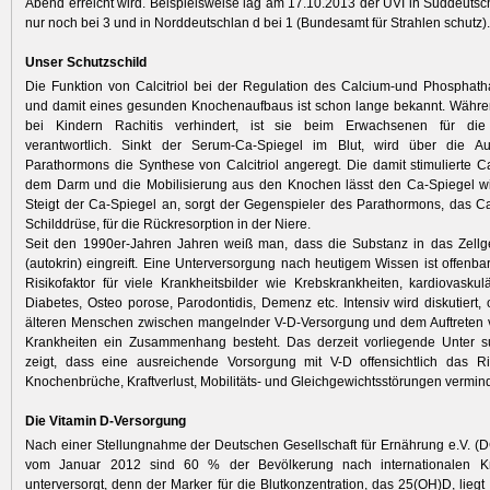
Abend erreicht wird. Beispielsweise lag am 17.10.2013 der UVI in Süddeuts
nur noch bei 3 und in Norddeutschlan d bei 1 (Bundesamt für Strahlen schutz).
Unser Schutzschild
Die Funktion von Calcitriol bei der Regulation des Calcium-und Phosphath
und damit eines gesunden Knochenaufbaus ist schon lange bekannt. Währe
bei Kindern Rachitis verhindert, ist sie beim Erwachsenen für die
verantwortlich. Sinkt der Serum-Ca-Spiegel im Blut, wird über die A
Parathormons die Synthese von Calcitriol angeregt. Die damit stimulierte
dem Darm und die Mobilisierung aus den Knochen lässt den Ca-Spiegel wi
Steigt der Ca-Spiegel an, sorgt der Gegenspieler des Parathormons, das Ca
Schilddrüse, für die Rückresorption in der Niere.
Seit den 1990er-Jahren Jahren weiß man, dass die Substanz in das Zellg
(autokrin) eingreift. Eine Unterversorgung nach heutigem Wissen ist offenbar
Risikofaktor für viele Krankheitsbilder wie Krebskrankheiten, kardiovaskul
Diabetes, Osteo porose, Parodontidis, Demenz etc. Intensiv wird diskutiert, 
älteren Menschen zwischen mangelnder V-D-Versorgung und dem Auftreten 
Krankheiten ein Zusammenhang besteht. Das derzeit vorliegende Unter s
zeigt, dass eine ausreichende Vorsorgung mit V-D offensichtlich das Ris
Knochenbrüche, Kraftverlust, Mobilitäts- und Gleichgewichtsstörungen vermin
Die Vitamin D-Versorgung
Nach einer Stellungnahme der Deutschen Gesellschaft für Ernährung e.V. (
vom Januar 2012 sind 60 % der Bevölkerung nach internationalen Kri
unterversorgt, denn der Marker für die Blutkonzentration, das 25(OH)D, liegt