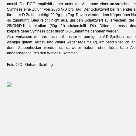
nmol/l. Die DGE empfiehlt daher unter der Annahme einer unzureichende
Synthese eine Zufuhr von 20?g V-D pro Tag. Der Schätzwert bei fehlender 
für die V-D-Zufuhr beträgt 20 ?g pro Tag. Davon werden dem Körper über Na
4g zugeführt. Dies reicht nicht aus, um den Schätzwert zu erreichen, de
25(OH)D-Konzentration (50g /d) sicherstellt. Die Differenz muss de
körpereigene Synthese oder durch V-D-Einnahme behoben werden.
Also verlassen wir uns doch auf unsere körpereigene V-D-Synthese und
weniger gutem Herbst- und Winter wetter regelmäßig, am besten täglich, an d
denn Stubenhocker werden es schwerer haben, ohne körperliche Aktiv
unbeschadet durch den Winter zu kommen.
Foto: © Dr. Gehard Schilling