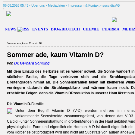
06.08.2026 05:43 -
Über uns
-
Mediadaten
-
Impressum & Kontakt
-
succidia AG
NEWS
EVENTS
BIO&BIOTECH
CHEMIE
PHARMA
MEDIZ
Sommer ade, kaum Vitamin D?
Sommer ade, kaum Vitamin D?
von
Dr. Gerhard Schilling
Mit dem Einzug des Herbstes ist es wieder soweit, die Sonne wandert in
südlicher Breite, die Tage verkürzen sich und die Strahlungsda
Breitengraden nimmt ab. Die Sonnenstrahlen fallen mit kleinerem Winke
verringern dadurch die Strahlungsbilanz und wärmen kaum noch. D
erhebliche Folgen, denn die Vitamin DProduktion in unserer Haut lässt nun 
Die Vitamin D-Familie
Unter dem Begriff Vitamin D (V-D) werden mehrere im mensc
vorkommende Secosteroide zusammengefasst, von denen das V-D3 (C
Calciol) unter Sonneneinstrahlung in großenMengen in der Haut gebildet wird,
physiologische Form und eigentlich ein Hormon. V-D ist damit eigentlich ein
vom Körper selbst produziert wird und nicht auf Substrate von außen angewie