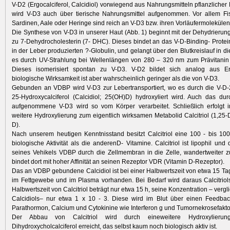
V-D2 (Ergocalciferol, Calcidiol) vorwiegend aus Nahrungsmitteln pflanzlicher
wird V-D3 auch über tierische Nahrungsmittel aufgenommen. Vor allem Fi
Sardinen, Aale oder Heringe sind reich an V-D3 bzw. ihren Vorläufermolekülen
Die Synthese von V-D3 in unserer Haut (Abb. 1) beginnt mit der Dehydrierun
zu 7-Dehydrocholesterin (7- DHC). Dieses bindet an das V-D-Binding- Prote
in der Leber produzierten ?-Globulin, und gelangt über den Blutkreislauf in di
es durch UV-Strahlung bei Wellenlängen von 280 – 320 nm zum Prävitanin 
Dieses isomerisiert spontan zu V-D3. V-D2 bildet sich analog aus Er
biologische Wirksamkeit ist aber wahrscheinlich geringer als die von V-D3.
Gebunden an VDBP wird V-D3 zur Lebertransportiert, wo es durch die V-D-
25-Hydroxycalciferol (Calcidiol; 25(OH)D) hydroxyliert wird. Auch das d
aufgenommene V-D3 wird so vom Körper verarbeitet. Schließlich erfolgt i
weitere Hydroxylierung zum eigentlich wirksamen Metabolid Calcitriol (1,25-
D).
Nach unserem heutigen Kenntnisstand besitzt Calcitriol eine 100 - bis 10
biologische Aktivität als die anderenD- Vitamine. Calcitriol ist lipophil und di
seines Vehikels VDBP durch die Zellmembran in die Zelle, wandertweiter 
bindet dort mit hoher Affinität an seinen Rezeptor VDR (Vitamin D-Rezeptor).
Das an VDBP gebundene Calcidiol ist bei einer Halbwertszeit von etwa 15 Tag
im Fettgewebe und im Plasma vorhanden. Bei Bedarf wird daraus Calcitriolsy
Halbwertszeit von Calcitriol beträgt nur etwa 15 h, seine Konzentration – vergl
Calcidiols– nur etwa 1 x 10 - 3. Diese wird im Blut über einen Feedba
Parathormon, Calcium und Cytokinine wie Interferon g und Tumornekrosefaktor 
Der Abbau von Calcitriol wird durch eineweitere Hydroxylieru
Dihydroxycholcalciferol erreicht, das selbst kaum noch biologisch aktiv ist.