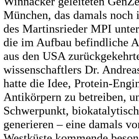
Winnacker geleiteten Gen
München, das damals noch i
des Martinsrieder MPI unter
die im Aufbau befind­liche A
aus den USA zurück­­­­ge­­keh
wissen­schaftlers ­Dr. Andre
hatte die Idee, Protein-Engi
Antikörpern zu betreiben, 
Schwerpunkt, bio­katalytisch
generieren – eine damals vo
Westküste kommende besond