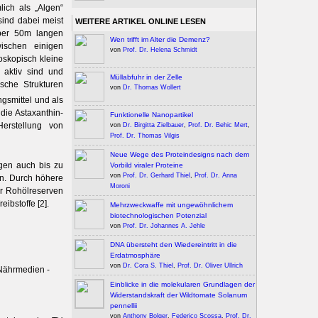
ich als „Algen“
sind dabei meist
WEITERE ARTIKEL ONLINE LESEN
ber 50m langen
Wen trifft im Alter die Demenz?
ischen einigen
von
Prof. Dr. Helena Schmidt
oskopisch kleine
 aktiv sind und
Müllabfuhr in der Zelle
che Strukturen
von
Dr. Thomas Wollert
gsmittel und als
 die Astaxanthin-
Funktionelle Nanopartikel
erstellung von
von
Dr. Birgitta Zielbauer
,
Prof. Dr. Behic Mert
,
Prof. Dr. Thomas Vilgis
Neue Wege des Proteindesigns nach dem
lgen auch bis zu
Vorbild viraler Proteine
von
Prof. Dr. Gerhard Thiel
,
Prof. Dr. Anna
en. Durch höhere
Moroni
er Rohölreserven
eibstoffe [2].
Mehrzweckwaffe mit ungewöhnlichem
biotechnologischen Potenzial
von
Prof. Dr. Johannes A. Jehle
DNA übersteht den Wiedereintritt in die
Erdatmosphäre
von
Dr. Cora S. Thiel
,
Prof. Dr. Oliver Ullrich
 Nährmedien ­
Einblicke in die molekularen Grundlagen der
Widerstandskraft der Wildtomate Solanum
pennellii
von
Anthony Bolger
,
Federico Scossa
,
Prof. Dr.