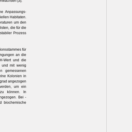
erwachsen [3].
ohe Anpassungs­
iellen Habitaten.
eraturen um den
sten, die für die
tabiler ­Prozess
ktionsstammes für
dingungen an die
H-Wert und die
n und mit wenig
sen gemessenen
lne Kolonien in
gsgrad angezogen
 werden, um ein
 zu können. In
ngezogen. Bei ­
nd biochemische