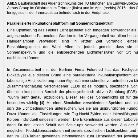
Abb.5
Baufortschritt des Algentechnikums der TU München am Ludwig-Bölko
Airbus Group im Ottobrunn im Februar (links) und im April (rechts) 2015 - das 
fertiggestellt; der Innenausbau befindet sich in der Endphase.
Parallelisierte Inkubationsplattform mit Sonnenlichtspektrum
Eine Optimierung des Faktors Licht gestaltet sich hingegen schwieriger als 
angesprochenen Parametern. Wurden in der Vergangenheit vor allem Leucht
Halogenlampen verwendet, sind in letzter Zeit vorrangig einz
Bestrahlungsquelle der Wahl. Allen ist jedoch gemein, dass sie 
Sonnenspektrum und die entsprechenden Lichtintensitäten vor Ort nu
nachbilden können.
In Zusammenarbeit mit der Berliner Firma Futureled hat das Fachgebiet
Biokatalyse aus diesem Grund eine parallelisierte Inkubationsplattform en
laborseitige Hochskalierung neuer Algenstämme schneller vorantreiben zu k
Zusammenschaltung verschiedener LEDs ist es möglich, spezifische Sonn
über den kompletten Bereich der photosynthetisch aktiven Strahlung (PAR)
700nm sehr genau abzubilden. Dieser Teil des Sonnenlichts ist für di
besonders ­wichtig [4]. Mit einer Simulation verschiedener Spektren und Int
sich die Lichtbedingungen untersuchen, wie sie am ursprünglichen Fundor
Dazu können die Einstellungen wie Tag-Nacht-Zyklen oder Intensitätsgrad
Kolben individuell eingestellt werden. Die Erkenntnisse aus diesen Labor
dann für den letzten Schritt des Scale-ups verwendet werden. Aus der 
möglichen Produktionsstandorten mit jeweils spezifischen Lichtspektren und -
der im LED-Tablar gewonnen Informationen zum Lichtbedarf der jeweilig