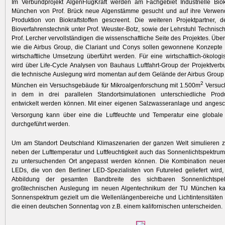
Im Verbundprojekt AlgenFlugKraft werden am Fachgebiet Industrielle Bio
München von Prof. Brück neue Algenstämme gesucht und auf ihre Verwendb
Produktion von Biokraftstoffen gescreent. Die weiteren Projektpartner, d
Bioverfahrenstechnik unter Prof. Weuster-Botz, ­sowie der Lehrstuhl Technis
Prof. Lercher vervollständigen die wissenschaftliche Seite des Projektes. Über
wie die Airbus Group, die Clariant und Conys sollen gewonnene Konzepte 
wirtschaftliche Umsetzung überführt werden. Für eine wirtschaftlich-ökolo
wird über Life-Cycle Analysen von Bauhaus Luftfahrt-Group der Projektverb
die technische Auslegung wird momentan auf dem Gelände der Airbus Group i
2
München ein Versuchsgebäude für Mikroalgenforschung mit 1.500m
Versuch
in dem in drei parallelen Standortsimulationen unterschiedliche Produ
entwickelt werden können. Mit einer eigenen Salzwasseranlage und ange
Versorgung kann über eine die Luftfeuchte und Temperatur eine globale 
durchgeführt werden.
Um am Standort Deutschland Klimaszenarien der ganzen Welt simulieren 
neben der Lufttemperatur und Luftfeuchtigkeit auch das Sonnenlichtspektrum
zu untersuchenden Ort angepasst werden ­können. Die Kombination neuer
LEDs, die von den Berliner LED-Spezialisten von Futureled geliefert wird,
Abbildung der gesamten Bandbreite des sichtbaren Sonnenlichtspe
großtechnischen Auslegung im neuen Algentechnikum der TU München ka
Sonnenspektrum gezielt um die Wellenlängenbereiche und Lichtintensitäten
die einen deutschen Sonnentag von z.B. einem kalifornischen unterscheiden.