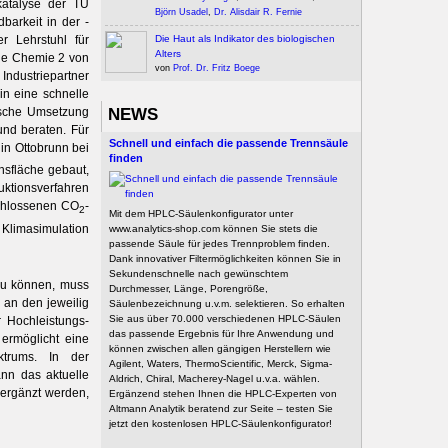
katalyse der TU
Björn Usadel
,
Dr. Alisdair R. Fernie
arkeit in der ­
Die Haut als Indikator des biologischen
er Lehrstuhl für
Alters
che Chemie 2 von
von
Prof. Dr. Fritz Boege
 Industriepartner
in eine schnelle
NEWS
gische Umsetzung
und beraten. Für
Schnell und einfach die passende Trennsäule
n Otto­brunn bei
finden
s­fläche gebaut,
ktionsverfahren
schlossenen CO
-
2
Mit dem HPLC-Säulenkonfigurator unter
Klimasimulation
www.analytics-shop.com können Sie stets die
passende Säule für jedes Trennproblem finden.
Dank innovativer Filtermöglichkeiten können Sie in
Sekundenschnelle nach gewünschtem
zu können, muss
Durchmesser, Länge, Porengröße,
 an den jeweilig
Säulenbezeichnung u.v.m. selektieren. So erhalten
Sie aus über 70.000 verschiedenen HPLC-Säulen
 Hochleistungs-
das passende Ergebnis für Ihre Anwendung und
 ermöglicht eine
können zwischen allen gängigen Herstellern wie
ktrums. In der
Agilent, Waters, ThermoScientific, Merck, Sigma-
nn das aktuelle
Aldrich, Chiral, Macherey-Nagel u.v.a. wählen.
 ergänzt werden,
Ergänzend stehen Ihnen die HPLC-Experten von
Altmann Analytik beratend zur Seite – testen Sie
jetzt den kostenlosen HPLC-Säulenkonfigurator!