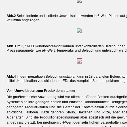
Abb.2
Selektionierte und isolierte Umwelt­isolate werden in 6-Well-Platten auf 
Volumina angezogen.
Abb.3
Im 3,7 l-LED-Photobioreaktor können unter kontrollierten Bedingungen
Prozessparameter wie pH-Wert, Temperatur und Beleuchtung untersucht werd
Abb.4
In dem neuartigen Beleuchtungstablar kann in 18 parallelen Beleuchtu
mittels Kombination verschiedener LEDs das komplette Sonnenspektrum abge
Vom Umweltisolat zum Produktionsstamm
Die großtechnische Anwendung wird vor allem in offenen Becken durchgeführt
Systeme sind ihre geringen Kosten und einfache Handhabbarkeit. Demgegen
geringeren Produktivitäten und die Gefahr der Kontamination durch externe
abiotische Faktoren. Dazu gehören Staub, Bakterien und Pilze, aber e
Algenarten. Sind die Produktionsbedingungen aber spezifisch auf die gewün
angepasst, die z.B. bei niedrigem pH-Wert oder sehr hohen Salzgehalten wächs