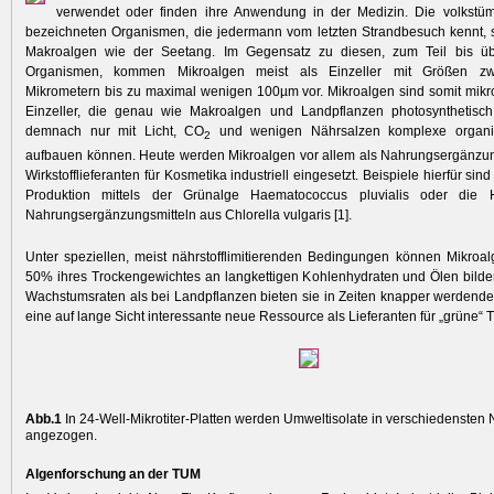
verwendet oder finden ihre Anwendung in der Medizin. Die volkstüml
bezeichneten ­Orga­nismen, die jedermann vom letzten Strandbesuch kennt, 
Makroalgen wie der Seetang. Im Gegensatz zu diesen, zum Teil bis ü
Organismen, ­kommen ­Mikroalgen meist als Einzeller mit Größen zw
Mikrometern bis zu maximal ­wenigen 100µm vor. Mikroalgen sind somit ­mikr
Einzeller, die genau wie Makroalgen und Landpflanzen photosynthetisch
demnach nur mit Licht, CO
und wenigen Nährsalzen komplexe organis
2
aufbauen können. Heute werden Mikroalgen vor allem als Nahrungsergänzun
Wirkstofflieferanten für Kosmetika industriell eingesetzt. Beispiele hierfür sind
Produktion mittels der Grünalge Haematococcus pluvialis oder die H
Nahrungsergänzungsmitteln aus Chlorella vulgaris [1].
Unter speziellen, meist nährstofflimitierenden Bedingungen können Mikroa
50% ihres Trockengewichtes an langkettigen Kohlenhydraten und Ölen bild
Wachstumsraten als bei Landpflanzen bieten sie in Zeiten knapper werdend
­eine auf lange Sicht interessante neue Ressource als Lieferanten für „grüne“ Tr
Abb.1
In 24-Well-Mikrotiter-Platten werden Umweltisolate in verschiedensten
angezogen.
Algenforschung an der TUM