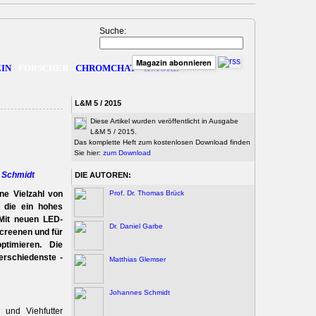
Suche:
Magazin abonnieren
IN
FORSCHER
CHROMCHAT
&MORE
L&M 5 / 2015
Diese Artikel wurden veröffentlicht in Ausgabe
L&M 5 / 2015.
Das komplette Heft zum kostenlosen Download finden
Sie hier:
zum Download
 Schmidt
DIE AUTOREN:
ine Vielzahl von
Prof. Dr. Thomas Brück
, die ein hohes
 Mit neuen LED-
Dr. Daniel Garbe
screenen und für
timieren. Die
erschiedenste ­
Matthias Glemser
Johannes Schmidt
und Viehfutter