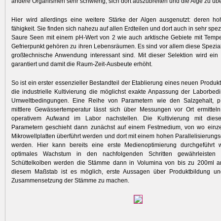
andere Organismen sehr schwierig, sich dort auszubreiten und die Alge zu üb
Hier wird allerdings eine weitere Stärke der Algen ausgenutzt: deren h
fähigkeit. Sie finden sich nahezu auf allen Erdteilen und dort auch in sehr spez
Saure Seen mit einem pH-Wert von 2 wie auch arktische Gebiete mit Temp
Gefrierpunkt gehören zu ihren Lebensräumen. Es sind vor allem diese Speziali
großtechnische Anwendung interessant sind. Mit dieser Selektion wird ein s
garantiert und damit die Raum-Zeit-Ausbeute erhöht.
So ist ein erster essenzieller Bestandteil der Etablierung eines neuen Produ
die industrielle Kultivierung die möglichst exakte Anpassung der Laborbe
Umweltbedingungen. Eine Reihe von Parametern wie den Salzgehalt, p
mittlere ­Gewässertemperatur lässt sich über Messungen vor Ort ermittel
operativem Aufwand im Labor nachstellen. Die Kultivierung mit die
Parametern geschieht dann zunächst auf einem Festmedium, von wo einze
Mikrowellplatten überführt werden und dort mit einem hohen Parallelisierun
werden. Hier kann bereits eine erste Medienoptimierung durchgeführt
optimales Wachstum in den nachfolgenden Schritten gewährleisten
Schüttelkolben werden die Stämme dann in ­Volumina von bis zu 200ml a
diesem Maßstab ist es möglich, erste Aussagen über Produktbildung u
Zusammensetzung der Stämme zu machen.