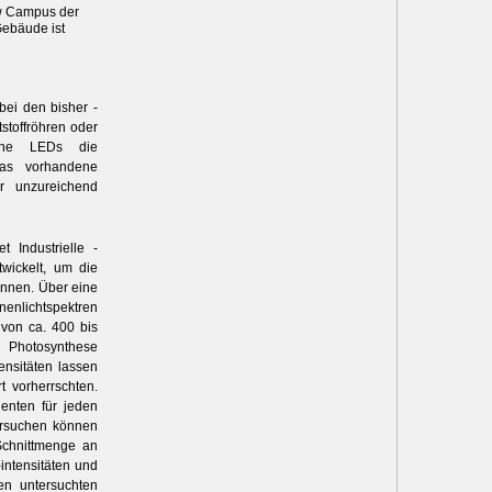
w Campus der
Gebäude ist
bei den bisher ­
stoffröhren oder
elne LEDs die
das vorhandene
r unzureichend
 Industrielle ­
twickelt, um die
önnen. Über eine
enlichtspektren
 von ca. 400 bis
e Photosynthese
ensitäten lassen
t vorherrschten.
ienten für jeden
versuchen können
Schnittmenge an
intensitäten und
en untersuchten