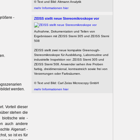
© Text und Bild: Altmann Analytik
mehr Informationen hier
größere ­
ZEISS stellt neue Stereomikroskope vor
Aufnahme, Dokumentation und Teilen von
Ergebnissen mit ZEISS Stemi 305 und ZEISS Stemi
508
ZEISS stellt zwei neue kompakte Greenough-
Stereomikroskope für Ausbildung, Laborroutine und
en.
industrielle Inspektion vor: ZEISS Stemi 305 und
ZEISS Stemi 508. Anwender sehen ihre Proben
farbig, dreidimensional, kontrastreich sowie frei von
Verzerrungen oder Farbsäumen.
© Text und Bild: Carl Zeiss Microscopy GmbH
ngsszenarien
bildet werden.
mehr Informationen hier
. Vorteil dieser
über stehen die
 biotische wie ­
ben auch andere
schte Algenart ­
t, so ist es für