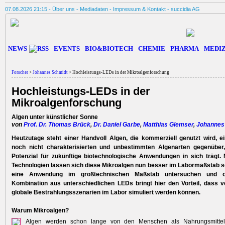
07.08.2026 21:15 -
Über uns
-
Mediadaten
-
Impressum & Kontakt
-
succidia AG
NEWS
EVENTS
BIO&BIOTECH
CHEMIE
PHARMA
MEDIZ
Forscher
>
Johannes Schmidt
> Hochleistungs-LEDs in der Mikroalgenforschung
Hochleistungs-LEDs in der
Mikroalgenforschung
Algen unter künstlicher Sonne
von
Prof. Dr. Thomas Brück
,
Dr. Daniel Garbe
,
Matthias Glemser
,
Johannes
Heutzutage steht einer Handvoll Algen, die kommerziell genutzt ­wird, e
noch ­nicht charakterisierten und unbestimmten Algenarten gegenüber
Potenzial für ­zukünftige biotechnologische ­Anwendungen in sich trägt.
Technologien ­lassen sich diese Mikro­algen nun besser im Labor­maßstab 
eine Anwendung im groß­technischen ­Maßstab untersuchen und op
Kombination aus unterschiedlichen LEDs bringt hier den ­Vorteil, dass v
globale Bestrahlungsszenarien im ­Labor ­simuliert werden können.
Warum Mikroalgen?
Algen werden schon lange von den Menschen als Nahrungsmittel 