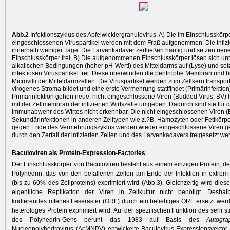
Abb.2
Infektionszyklus des Apfelwicklergranulovirus. A) Die im Einschlusskörp
eingeschlossenen Viruspartikel werden mit dem Fraß aufgenommen. Die infizier
innerhalb weniger Tage. Die Larvenkadaver zerfließen häufig und setzen neu
Einschlusskörper frei. B) Die aufgenommenen Einschlusskörper lösen sich un
alkalischen Bedingungen (hoher pH-Wert!) des Mitteldarms auf (Lyse) und set
infektiösen Viruspartikel frei. Diese überwinden die peritrophe Membran und 
Microvilli der Mitteldarmzellen. Die Viruspartikel werden zum Zellkern transport
virogenes Stroma bildet und eine erste Vermehrung stattfindet (Primärinfektion
Primär­infektion gehen neue, nicht eingeschlossene Viren (Budded Virus, BV) h
mit der Zellmembran der infizierten Wirtszelle umgeben. Dadurch sind sie für d
Immunabwehr des Wirtes nicht erkennbar. Die nicht eingeschlossenen Viren 
Sekundärinfektionen in anderen Zelltypen wie z.?B. Hämozyten oder Fettkörper
gegen Ende des Vermehrungszyklus werden wieder eingeschlossene Viren geb
durch den Zerfall der infizierten Zellen und des Larvenkadavers freigesetzt we
Baculoviren als Protein-Expression-Factories
Der Einschlusskörper von Baculoviren besteht aus einem einzigen Protein, 
Polyhedrin, das von den befallenen Zellen am Ende der Infektion in extr
(bis zu 60% des Zellproteins) exprimiert wird (Abb.3). Gleichzeitig wird diese
eigentliche Replikation der Viren in Zellkultur nicht benötigt. Desh
kodierendes ­offenes Leseraster (ORF) durch ein beliebiges ORF ersetzt wer
heterologes Protein exprimiert wird. Auf der spezifischen Funktion des sehr 
des Polyhedrin-Gens beruht das 1983 auf Basis des
Auto­gr
Nucleopolyhedrovirus (AcMNPV) entwickelte Baculovirus-Expressions­vektor