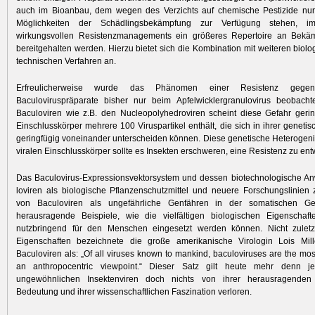
auch im Bioanbau, dem wegen des Verzichts auf chemische Pestizide nur
Möglichkeiten der Schädlingsbekämpfung zur Verfügung stehen, i
wirkungsvollen Resistenzmanagements ein größeres Repertoire an Bekä
bereitgehalten werden. Hierzu bietet sich die Kombination mit weiteren biolo
technischen Verfahren an.
Erfreulicherweise wurde das Phänomen einer Resistenz gegen
Baculoviruspräparate bisher nur beim Apfelwicklergranulo­virus beobacht
Baculoviren wie z.B. den Nucleopolyhedroviren scheint diese Gefahr gerin
Einschlusskörper mehrere 100 Viruspartikel enthält, die sich in ihrer geneti
geringfügig voneinander unterscheiden können. Diese genetische Heterogenit
viralen Einschlusskörper sollte es Insekten erschweren, eine Resistenz zu ent
Das Baculovirus-Expressionsvektorsystem und dessen biotechnologische An
loviren als biologische Pflanzenschutzmittel und neuere Forschungs­linie
von Baculoviren als ungefährliche Genfähren in der somatischen Gen
herausragende Beispiele, wie die vielfältigen biologischen Eigenschaft
nutzbringend für den Menschen eingesetzt werden können. Nicht zulet
Eigenschaften bezeichnete die große amerikanische Virologin Lois Mil
Baculoviren als: „Of all viruses known to mankind, baculoviruses are the mos
an anthropocentric viewpoint.“ Dieser Satz gilt heute mehr denn j
ungewöhnlichen Insektenviren doch nichts von ihrer herausragen­den w
Bedeutung und ihrer wissenschaftlichen Faszination verloren.