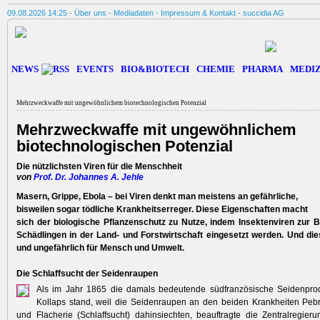
09.08.2026 14:25 -
Über uns
-
Mediadaten
-
Impressum & Kontakt
-
succidia AG
NEWS
EVENTS
BIO&BIOTECH
CHEMIE
PHARMA
MEDIZ
Mehrzweckwaffe mit ungewöhnlichem biotechnologischen Potenzial
Mehrzweckwaffe mit ungewöhnlichem
biotechnologischen Potenzial
Die nützlichsten Viren für die Menschheit
von
Prof. Dr. Johannes A. Jehle
Masern, Grippe, Ebola – bei Viren denkt man meistens an gefährliche,
bisweilen sogar tödliche Krankheitserreger. Diese Eigenschaften macht
sich der biologische Pflanzenschutz zu Nutze, indem Insektenviren zur 
Schädlingen in der Land- und Forstwirtschaft eingesetzt ­werden. Und dies
und ungefährlich für Mensch und Umwelt.
Die Schlaffsucht der Seidenraupen
Als im Jahr 1865 die damals bedeutende südfranzösische Seidenpro
Kollaps stand, weil die Seidenraupen an den beiden Krankheiten Pebr
und Flacherie (Schlaffsucht) dahinsiechten, beauftragte die Zentralregier