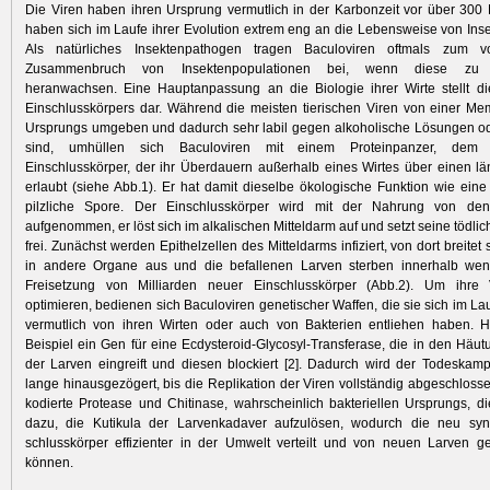
Die Viren haben ihren Ursprung vermutlich in der Karbonzeit vor über 300
haben sich im Laufe ihrer Evolution extrem eng an die Lebensweise von Ins
Als natürliches Insektenpathogen tragen Baculoviren oftmals zum v
Zusammenbruch von Insektenpopulationen bei, wenn diese zu M
heranwachsen. Eine Hauptanpassung an die Biologie ihrer Wirte stellt di
Einschlusskörpers dar. Während die meisten tierischen Viren von einer Me
Ursprungs umgeben und dadurch sehr labil gegen alkoholische Lösungen od
sind, umhüllen sich Baculoviren mit einem Proteinpanzer, dem
Einschlusskörper, der ihr Überdauern außerhalb eines Wirtes über einen l
erlaubt (siehe Abb.1). Er hat damit dieselbe ökologische Funktion wie eine 
pilz­liche Spore. Der Einschlusskörper wird mit der Nahrung von den
aufgenommen, er löst sich im alkalischen Mitteldarm auf und setzt seine tödl
frei. Zunächst werden Epithelzellen des Mitteldarms infiziert, von dort breitet s
in andere ­Organe aus und die befallenen Larven sterben innerhalb wen
Freisetzung von Milliarden neuer Einschlusskörper (Abb.2). Um ihre
optimieren, bedienen sich Baculoviren genetischer Waffen, die sie sich im La
vermutlich von ihren Wirten oder auch von Bakterien entliehen haben. H
Beispiel ein Gen für eine Ecdysteroid-Glycosyl-Transferase, die in den Häut
der Larven eingreift und diesen blockiert [2]. Dadurch wird der Todeskam
lange hinausgezögert, bis die Repli­kation der Viren vollständig abgeschlossen
kodierte Protease und Chitinase, wahr­scheinlich bakte­riellen Ursprungs, di
dazu, die Kutikula der Larvenka­daver aufzulösen, wodurch die neu synth
schlusskörper effizien­ter in der Umwelt verteilt und von neuen Larven 
können.