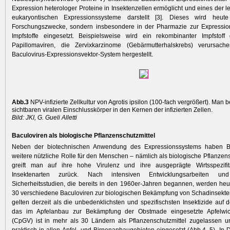
Expression heterologer Proteine in Insektenzellen ermöglicht und eines der l
eukaryontischen Expressionssysteme darstellt [3]. Dieses wird heut
Forschungszwecke, sondern insbesondere in der Pharmazie zur Expressio
Impfstoffe eingesetzt. Beispielsweise wird ein rekombinanter Impfsto
Papilloma­viren, die Zervixkarzinome (Gebärmutterhalskrebs) verursache
Baculovirus-Expressionsvektor-System hergestellt.
Abb.3
NPV-infizierte Zellkultur von Agrotis ipsilon (100-fach vergrößert). Man 
sichtbaren viralen Einschlusskörper in den Kernen der infizierten Zellen.
Bild: JKI, G. Gueli Alletti
Baculoviren als biologische Pflanzenschutzmittel
Neben der biotechnischen Anwendung des Expressionssystems haben Ba
weitere nützliche Rolle für den Menschen – nämlich als biologische Pflanzens
greift man auf ihre hohe Virulenz und ihre ausgeprägte Wirtsspezifit
Insektenarten zurück. Nach intensiven Entwicklungsarbeiten und
Sicherheitsstudien, die bereits in den 1960er-Jahren begannen, werden heu
30 verschiedene Baculoviren zur biologischen Bekämpfung von Schadinsekten
gelten derzeit als die unbedenklichsten und spezifischsten Insektizide auf d
das im Apfelanbau zur Bekämpfung der Obstmade eingesetzte Apfelwick
(CpGV) ist in mehr als 30 Ländern als Pflanzenschutzmittel zugelassen u