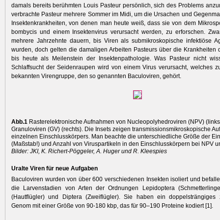
damals bereits berühmten Louis Pasteur persönlich, sich des Problems an
verbrachte Pasteur mehrere Sommer im Midi, um die Ursachen und Gegenm
Insektenkrankheiten, von denen man heute weiß, dass sie von dem Mikros
bombycis und einem Insektenvirus verursacht werden, zu erforschen. Zwar
mehrere Jahrzehnte dauern, bis Viren als submikroskopische infektiöse A
wurden, doch gelten die damaligen Arbeiten Pasteurs über die Krankheiten
bis heute als Meilenstein der Insektenpathologie. Was Pasteur nicht wis
Schlaffsucht der Seidenraupen wird von einem Virus verursacht, welches z
bekannten Virengruppe, den so genannten Baculoviren, gehört.
Abb.1
Rasterelektronische Aufnahmen von Nucleopolyhedroviren (NPV) (links
Granuloviren (GV) (rechts). Die Insets zeigen transmissionsmikroskopische A
einzelnen Einschluss­körpers. Man beachte die unterschiedliche Größe der Ei
(Maßstab!) und Anzahl von Viruspar­tikeln in den Einschlusskörpern bei NPV u
Bilder: JKI, K. Richert-Pöggeler, A. Huger und R. Kleespies
Uralte Viren für neue Aufgaben
Baculoviren wurden von über 600 verschiedenen Insekten isoliert und befalle
die Larvenstadien von Arten der Ordnungen Lepidoptera (Schmetterling
(Hautflügler) und Diptera (Zweiflügler). Sie haben ein doppelsträngiges
Genom mit einer Größe von 90-180 kbp, das für 90–190 Proteine kodiert [1].