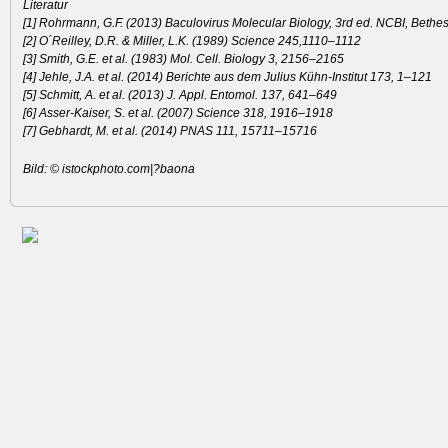
Literatur
[1] Rohrmann, G.F. (2013) Baculovirus Molecular Biology, 3rd ed. NCBI, Beth
[2] O´Reilley, D.R. & Miller, L.K. (1989) Science 245,1110–1112
[3] Smith, G.E. et al. (1983) Mol. Cell. Biology 3, 2156–2165
[4] Jehle, J.A. et al. (2014) Berichte aus dem Julius Kühn-Institut 173, 1–121
[5] Schmitt, A. et al. (2013) J. Appl. Entomol. 137, 641–649
[6] Asser-Kaiser, S. et al. (2007) Science 318, 1916–1918
[7] Gebhardt, M. et al. (2014) PNAS 111, 15711–15716
Bild: © istockphoto.com|?baona