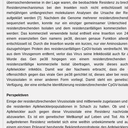
überraschen­derweise in der Lage waren, die beobachtete Resistenz zu bre
Resistenz­mechanismus bei den Insekten noch nicht entschlüsselt is
mehrjährigen umfang­reichen molekularen Analysen die Ursache der Re
aufgeklärt werden [7]. Nachdem die Genome mehrerer resistenzbrechend
sequenziert wurden, konnte nur ein einziger gemeinsamer Unterschied
resistenzbrechenden Isolaten und dem resistenzanfälligen kommerziellen 
werden: Das kommerziell verwendete Isolat ent­hielt eine Insertion von 2
einem essenziellen Gen namens pe38, dessen genaue Funktion allerdi
entschlüsselt ist. Durch die Insertion wurde ein kurzes, nur vier Aminosäure
dazugehörigen Protein des resistenzanfälligen CpGV-Isolats verdreifacht. 
aus dem Virusgenom entfernt, verlor das Virus seine Infektiosität auch für a
Wurde das Gen pe38 hingegen von einem resis­tenzbrechenden 
resistenzanfällige kommerzielle Isolat übertragen, wurde dieses auch
Apfelwickler infektiös. Damit war der Nachweis erbracht, dass die 
offensichtlich gegen das virale Gen pe38 gerichtet ist, dieses aber bei resi
Virusisolaten in einer anderen Form vorliegt. Damit steht ein genetis
Verfügung, der eine einfache Identifizierung resistenzbrechender CpGV-Isolate
Perspektiven
Einige der resistenzbrechenden Virusisolate sind mittlerweile zugelassen und
die resistenten Apfelwicklerpopulationen in Schach zu halten. Ob und 
Apfelwickler auch gegen diese Virusisolate eine Resistenz nachrüst
abzuwarten. Es ist ein genetischer Wettkampf auf Leben und Tod. Als
aufgetretenen Resistenz verbietet sich eine weithin unbekümmerte und au
einem einzigen Präparat beruhende Bekämpfungsstrategie des Apfelwickler