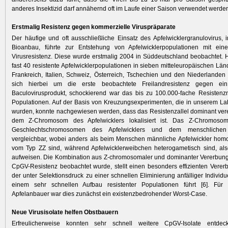
anderes Insektizid darf annähernd oft im Laufe einer Saison verwendet werde
Erstmalig Resistenz gegen kommerzielle Viruspräparate
Der häufige und oft ausschließliche Einsatz des Apfelwicklergranulovirus,
Bioanbau, führte zur Entstehung von Apfelwicklerpopulationen mit ein
Virusresistenz. Diese wurde erstmalig 2004 in Süddeutschland beobachtet.
fast 40 resistente Apfelwicklerpopulationen in sieben mitteleuropäischen Län
Frankreich, Italien, Schweiz, Österreich, Tschechien und den Niederlanden 
sich hierbei um die erste beobachtete Freilandresistenz gegen ein
Baculovirusprodukt, schockierend war das bis zu 100.000-fache Resistenz
Populationen. Auf der Basis von Kreuzungsexperimenten, die in unserem La
wurden, konnte nachgewiesen werden, dass das Resistenzallel dominant vere
dem Z-Chromosom des Apfelwicklers lokalisiert ist. Das Z-Chromosom
Geschlechtschromosomen des Apfelwicklers und dem menschliche
vergleichbar, wobei anders als beim Menschen männliche Apfelwickler hom
vom Typ ZZ sind, während Apfelwicklerweibchen heterogametisch sind, al
aufweisen. Die Kombination aus Z-chromosomaler und dominanter Vererbung,
CpGV-Resistenz beobachtet wurde, stellt einen besonders effizienten Vere
der unter Selektionsdruck zu einer schnellen Eliminierung anfälliger Individ
einem sehr schnellen Aufbau resistenter Populationen führt [6]. Für 
Apfelanbauer war dies zunächst ein existenzbe­drohender Worst-Case.
Neue Virusisolate helfen Obstbauern
Erfreulicherweise konnten sehr schnell weitere CpGV-Isolate entdec