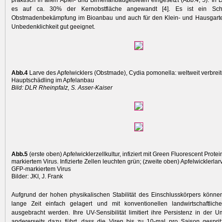
praktisch in allen Apfel- und Birnenanbaugebieten eingesetzt (Abb.4, 5). In 
es auf ca. 30% der Kernobstfläche angewandt [4]. Es ist ein Schlü
Obstmadenbekämpfung im Bioanbau und auch für den Klein- und Hausgart
Unbedenklichkeit gut geeignet.
Abb.4
Larve des Apfelwicklers (Obstmade), Cydia pomonella: weltweit verbreit
Hauptschädling im Apfelanbau
Bild: DLR Rheinpfalz, S. Asser-Kaiser
Abb.5
(erste oben) Apfelwicklerzellkultur, infiziert mit Green Fluorescent Prote
markiertem Virus. Infizierte Zellen leuchten grün; (zweite oben) Apfel­wicklerlarve
GFP-markiertem Virus
Bilder: JKI, J. Frank
Aufgrund der hohen physikalischen Stabilität des Einschlusskörpers könne
lange Zeit einfach gelagert und mit konventionellen landwirtschaftliche
ausgebracht werden. Ihre UV-Sensibilität limitiert ihre Persistenz in der 
andererseits dazu führt, dass die Viren bis zu 10-mal pro Saison gespri