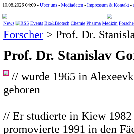
10.08.2026 04:09 -
Über uns
-
Mediadaten
-
Impressum & Kontakt
-
News
Events
Bio&Biotech
Chemie
Pharma
Medizin
Forsche
Forscher
> Prof. Dr. Stanisl
Prof. Dr. Stanislav G
// wurde 1965 in Alexeevk
geboren
// Er studierte in Kiew 198
promovierte 1991 in den Fä