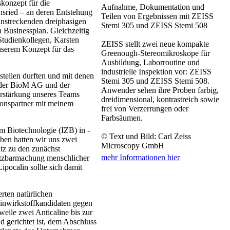
konzept für die
Aufnahme, Dokumentation und
sried – an deren Entstehung
Teilen von Ergebnissen mit ZEISS
hinstreckenden dreiphasigen
Stemi 305 und ZEISS Stemi 508
 Businessplan. Gleichzeitig
tudien­kollegen, Karsten
ZEISS stellt zwei neue kompakte
unserem Konzept für das
Greenough-Stereomikroskope für
Ausbildung, Laborroutine und
industrielle Inspektion vor: ZEISS
tellen durften und mit denen
Stemi 305 und ZEISS Stemi 508.
g der BioM AG und der
Anwender sehen ihre Proben farbig,
rstärkung unseres Teams
dreidimensional, kontrastreich sowie
tionspartner mit meinem
frei von Verzerrungen oder
Farbsäumen.
 Biotechnologie (IZB) in ­
© Text und Bild: Carl Zeiss
eben hatten wir uns zwei
Microscopy GmbH
tz zu den zunächst
mehr Informationen hier
Nutzbarmachung menschlicher
ipocalin sollte sich damit
rten natürlichen
inwirkstoffkandidaten ­gegen
eile zwei Anticaline bis zur
d gerichtet ist, dem Abschluss