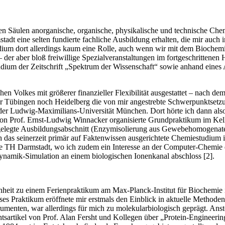
n Säulen anorganische, organische, physikalische und technische Chemi
adt eine ­selten fundierte fachliche Ausbildung erhalten, die mir auch 
udium dort allerdings kaum eine Rolle, auch wenn wir mit dem Biochem
 der aber bloß freiwillige Spezialveranstaltungen im fortgeschrittene
udium der Zeitschrift „Spektrum der Wissenschaft“ sowie anhand eines ­
hen Volkes mit größerer finanzieller Flexibilität ausgestattet – nach d
weder Tübingen noch Heidelberg die von mir angestrebte Schwerpunktset
der Ludwig-Maximilians-Universität München. Dort hörte ich dann als
on Prof. Ernst-Ludwig Winnacker organisierte Grundpraktikum im Kelle
ausgelegte Ausbildungsabschnitt (Enzym­isolierung aus Gewebehomogena
h das seinerzeit primär auf Faktenwissen ausgerichtete Chemiestudium 
ie TH Darmstadt, wo ich zudem ein Interesse an der Computer-Chemie e
ynamik-Simulation an einem biologischen Ionen­kanal abschloss [2].
heit zu einem Ferienprakti­kum am Max-Planck-Institut für Biochemie 
s Praktikum eröffnete mir erstmals den Einblick in aktuelle Methode
menten, war allerdings für mich zu molekularbiologisch geprägt. Anst
sartikel von Prof. Alan Fersht und Kollegen über „Protein-Engineering“