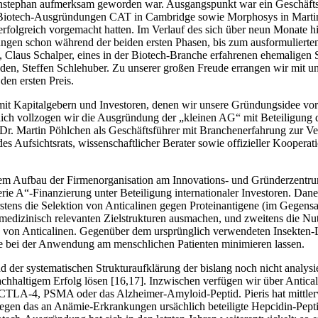
nstephan aufmerksam geworden war. Ausgangspunkt war ein Geschäfts
ie Biotech-Ausgründungen CAT in Cambridge sowie Morphosys in Martin
 erfolgreich vorgemacht hatten. Im Verlauf des sich über neun Monate 
ungen schon während der beiden ersten Phasen, bis zum ausformulierten
 Claus Schalper, eines in der Biotech-Branche erfahrenen ehemaligen S
anden, Steffen Schlehuber. Zu unserer großen Freude errangen wir mit 
en ersten Preis.
it Kapitalgebern und Investoren, denen wir unsere Gründungsidee vors
eßlich vollzogen wir die Ausgründung der „kleinen AG“ mit Beteiligun
r. Martin Pöhlchen als Geschäftsführer mit Branchenerfahrung zur Ve
 Aufsichtsrats, wissenschaftlicher Berater ­sowie offizieller Koopera
em Aufbau der Firmenorganisation am Innovations- und Gründerzentrum
ie A“-Finanzierung ­unter Beteiligung internationaler Investoren. Dan
ens die Selektion von Anticalinen gegen Proteinantigene (im Gegensa
 medizinisch relevanten Zielstrukturen aus­machen, und zweitens die 
ion von Anticalinen. Gegenüber dem ursprünglich verwendeten ­Insekten-L
fe bei der Anwendung am menschlichen Patienten minimieren lassen.
der systematischen Strukturaufklärung der bislang noch nicht analysie
chhaltigem Erfolg lösen [16,17]. Inzwischen verfügen wir über Antical
CTLA-4, PSMA oder das Alz­heimer-Amyloid-Peptid. Pieris hat mit­tlerw
s gegen das an Anämie-Erkrankungen ursächlich beteiligte Hepcidin-Pepti