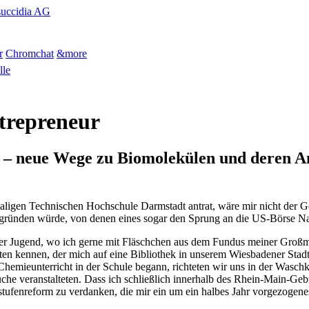
succidia AG
r
Chromchat
&more
lle
trepreneur
ng – neue Wege zu Biomolekülen und deren
aligen Technischen Hochschule Darmstadt antrat, wäre mir nicht der 
gründen würde, von denen eines sogar den Sprung an die US-Börse Na
früher Jugend, wo ich gerne mit Fläschchen aus dem Fundus meiner Gro
nnten kennen, der mich auf eine Bibliothek in unserem Wiesbadener Sta
emieunterricht in der Schule begann, richteten wir uns in der Wasch
che veranstalteten. Dass ich schließlich innerhalb des Rhein-Main-Geb
ufenreform zu ­verdanken, die mir ein um ein halbes Jahr vorgezogenes