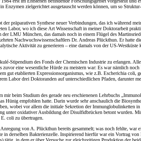
1984 erst im Entstehen befindende Forschungsgebiet vorgestellt und e
 in Enzymen zielgerichtet ausgetauscht werden können, um so Struktur
pt der präparativen Synthese neuer Verbindungen, das ich während me
ten Labor, wo ich diese Art Wissenschaft in meiner Doktorarbeit prakti
m der LMU München, das damals noch in einem Flügel des Martinsriede
­­kehrten Nach­wuchs­wissen­schaftlers ­Dr. Andreas Plückthun. Er hatte d
talytische Aktivität zu generieren – eine damals von der ­US-Westküst
kulé-Stipendium des Fonds der Chemischen Industrie zu erlangen. ­Alle
ss zuvor eine wesentliche Hürde zu meistern war: Es war nämlich noch
em gut etablierten Express­ionsorganismus, wie z.B. Escherichia coli, g
rem Labor drei Doktoranden auf unterschiedlichen Pfaden, darunter m
 kam mir beim Studium des gerade neu erschienenen Lehrbuchs „Immuno­l
as Hünig empfohlen hatte. Darin wurde sehr anschaulich die Biosynthe
ben, wobei vor allem die initiale Sekretion der Immunglobulinketten i
ng unter oxidativer Ausbildung der Disulfid­­brücken betont wurden. Mir
 E. coli zu übertragen.
f Anregung von A. Plückthun bereits gesammelt; was noch fehlte, war e
 in derselben Bakterienzelle. Inspirierend hierfür war ein Vortrag von 
tig, in dem er über Versuche zur gleichzeitigen Produktion der beide