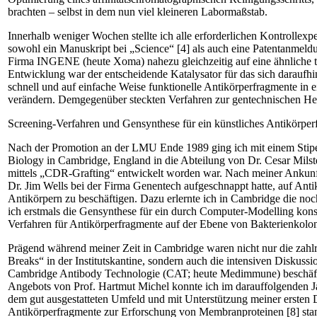
brachten – selbst in dem nun viel kleineren Labormaßstab.
Innerhalb weniger Wochen stellte ich alle erforderlichen Kontroll­e
sowohl ein Manuskript bei „Science“ [4] als auch eine Patentanmeldu
Firma INGENE (heute Xoma) nahezu gleichzeitig auf eine ähnliche te
Entwicklung war der entscheidende Katalysator für das sich daraufhi
schnell und auf einfache Weise funktionelle Antikörperfragmente in 
verändern. Demgegenüber steckten Verfahren zur gentechnischen Hers
Screening-Verfahren und Gensynthese für ein künstliches Antikörpe
Nach der Promotion an der LMU Ende 1989 ging ich mit einem St
Biology in Cambridge, England in die Abteilung von Dr. Cesar Milst
mittels „CDR-Grafting“ entwickelt worden war. Nach meiner Ankunft s
Dr. Jim Wells bei der Firma Genentech aufgeschnappt hatte, auf Anti
Antikörpern zu beschäftigen. Dazu erlernte ich in Cambridge die no
ich erstmals die Gensynthese für ein durch Computer-Modelling konst
Verfahren für Antikörperfragmente auf der Ebene von Bakterienkolon
Prägend während meiner Zeit in Cambridge waren nicht nur die zah
Breaks“ in der Institutskantine, sondern auch die intensiven Diskus
Cambridge Antibody Technologie (CAT; heute Medimmune) beschäftig
Angebots von Prof. Hartmut Michel konnte ich im darauffolgenden Ja
dem gut ausgestatteten Umfeld und mit Unterstützung meiner erste
Antikörperfragmente zur Erforschung von Membranproteinen [8] stan