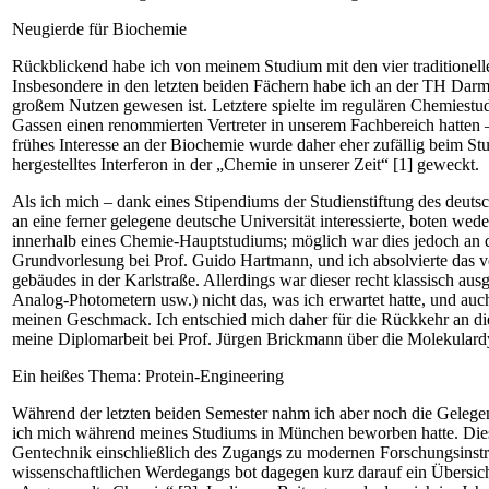
Neugierde für Biochemie
Rückblickend habe ich von meinem Studium mit den vier traditionelle
Insbesondere in den letzten beiden Fächern habe ich an der TH Darmst
großem Nutzen gewesen ist. Letztere spielte im regulären Chemiest
Gassen einen renommierten Vertreter in unserem Fachbereich hatten –
frühes Interesse an der Biochemie wurde daher eher zufällig beim St
hergestelltes Inter­feron in der „Chemie in unserer Zeit“ [1] geweckt.
Als ich mich – dank eines Stipendiums der Studienstiftung des deutsc
an eine ferner ­gelegene deutsche Universität interessierte, boten 
innerhalb eines Chemie-Hauptstudiums; möglich war dies jedoch an 
Grundvorlesung bei Prof. Guido Hartmann, und ich absolvierte das v
gebäudes in der Karlstraße. Allerdings war dieser recht klassisch 
Analog-Photometern usw.) nicht das, was ich erwartet hatte, und auc
meinen ­Geschmack. Ich entschied mich daher für die Rückkehr an d
meine Diplomarbeit bei Prof. Jürgen Brickmann über die Molekular­d
Ein heißes Thema: Protein-Engineering
Während der letzten beiden Semester nahm ich aber noch die Gelegen
ich mich während meines Studiums in München beworben hatte. Diese
Gentechnik einschließlich des Zugangs zu modernen Forschungsinstru
wissenschaftlichen Werdegangs bot dagegen kurz darauf ein Übersicht