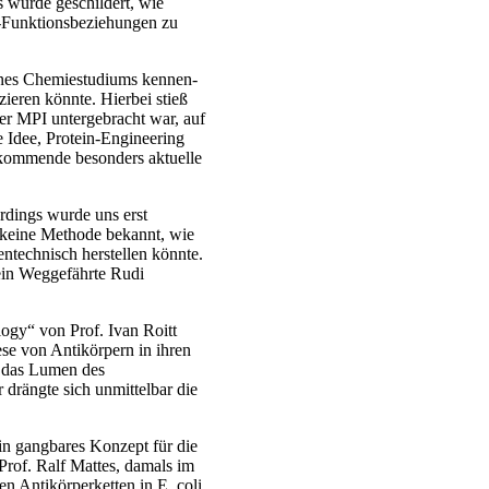
s wurde geschildert, wie
-Funktions­beziehungen zu
ines Chemiestudiums kennen­
zieren könnte. Hierbei stieß
r MPI unter­gebracht war, auf
ie Idee, Protein-Engineering
e kommende besonders aktuelle
rdings wurde uns erst
 keine Methode bekannt, wie
entechnisch herstellen könnte.
ein Weggefährte Rudi
ogy“ von Prof. Ivan Roitt
se von Antikörpern in ihren
n das Lumen des
 drängte sich unmittelbar die
in gangbares Konzept für die
Prof. Ralf Mattes, damals im
n Antikörperketten in E. coli