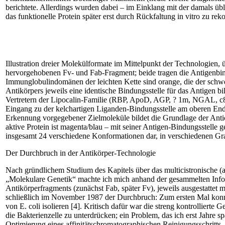
berichtete. ­Allerdings wurden dabei – im Einklang mit der damals üb
das funktionelle Protein später erst durch Rückfaltung in vitro zu reko
Illustration dreier Molekülformate im Mittelpunkt der Technologien, 
hervorgehobenen Fv- und Fab-Fragment; beide tragen die Antigenbind
Immunglobulindomänen der leichten Kette sind orange, die der schwere
Antikörpers jeweils eine identische Bindungsstelle für das Antigen b
Vertretern der Lipocalin-Familie (RBP, ApoD, AGP, ? 1m, NGAL, c8 ?,
Eingang zu der kelchartigen Liganden-Bindungsstelle am oberen Ende 
Erkennung vorgegebener Zielmoleküle bildet die Grundlage der Anti
aktive Protein ist magenta/blau – mit seiner Antigen-Bindungsstelle 
insgesamt 24 verschiedene Konformationen dar, in verschiedenen Grau
Der Durchbruch in der Antikörper-Technologie
Nach gründlichem Studium des Kapitels über das multicistronische (
„Molekulare Genetik“ machte ich mich anhand der gesammelten Inform
Antikörperfragments (zunächst Fab, später Fv), jeweils ausgestattet m
schließlich im November 1987 der Durchbruch: Zum ersten Mal konnte
von E. coli isolieren [4]. ­Kritisch dafür war die streng kontrolliert
die Bakterienzelle zu unterdrücken; ein ­Problem, das ich erst Jahre 
Optimierung eines affinitätschromatographischen Reinigungsschritts