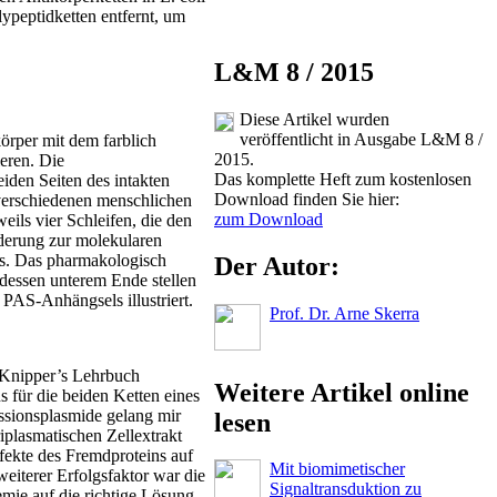
ypeptid­ketten entfernt, um
L&M 8 / 2015
Diese Artikel wurden
veröffentlicht in Ausgabe L&M 8 /
körper mit dem farblich
2015.
eren. Die
Das komplette Heft zum kostenlosen
iden Seiten des intakten
Download finden Sie hier:
 verschiedenen menschlichen
zum Download
ils vier Schleifen, die den
nderung zur molekularen
ts. Das pharmakologisch
Der Autor:
 dessen unterem Ende stellen
PAS-Anhängsels illustriert.
Prof. Dr. Arne Skerra
f Knipper’s Lehrbuch
Weitere Artikel online
 für die beiden Ketten eines
essionsplasmide gelang mir
lesen
plasmatischen Zellextrakt
ffekte des Fremdproteins auf
Mit biomimetischer
weiterer Erfolgsfaktor war die
Signaltransduktion zu
mie auf die richtige Lösung