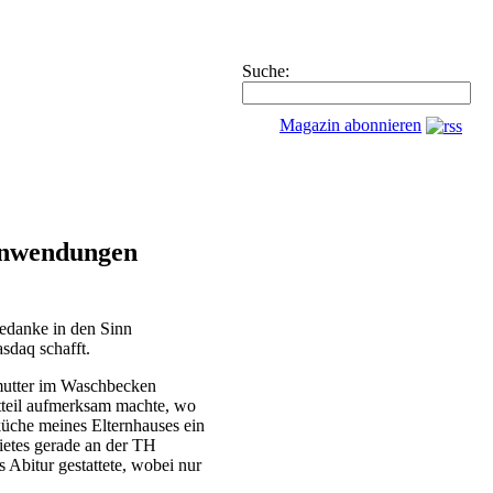
Suche:
Magazin abonnieren
 Anwendungen
Gedanke in den Sinn
sdaq schafft.
ßmutter im Waschbecken
dtteil aufmerksam machte, wo
küche meines Elternhauses ein
ietes gerade an der TH
 Abitur gestattete, wobei nur