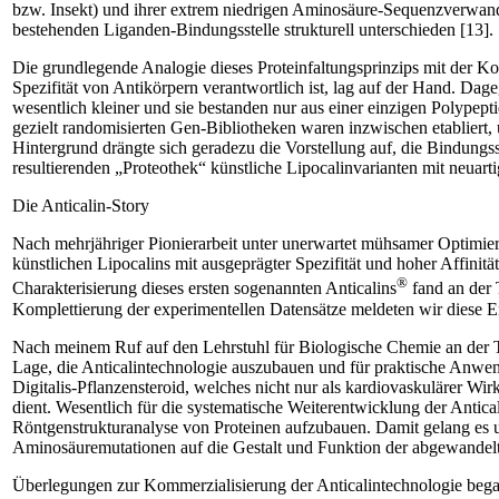
bzw. Insekt) und ihrer extrem niedrigen Aminosäure-Sequenzverwandts
bestehenden Liganden-Bindungsstelle strukturell unterschieden [13].
Die grundlegende Analogie dieses Protein­faltungsprinzips mit der Komb
Spezifität von Antikörpern verantwortlich ist, lag auf der Hand. Dag
wesentlich kleiner und sie bestanden nur aus einer einzigen Polypep
gezielt randomisierten Gen-Bibliotheken waren inzwischen etabliert,
Hintergrund drängte sich geradezu die Vor­stellung auf, die Bindungsste
resultierenden „Proteothek“ künstliche ­Lipocalinvarianten mit neuarti
Die Anticalin-Story
Nach mehrjähriger Pionierarbeit unter unerwartet mühsamer Optimier
künstlichen Lipocalins mit ausgeprägter Spezifität und hoher Affinitä
®
Charakterisierung dieses ersten sogenannten Anticalins
fand an der 
Komplettierung der experimentellen Datensätze meldeten wir diese Er
Nach meinem Ruf auf den Lehrstuhl für ­Biologische Chemie an der 
Lage, die ­Anticalintechnologie auszubauen und für praktische Anwend
Digitalis-Pflanzensteroid, welches nicht nur als kardiovaskulärer W
dient. Wesentlich für die systematische Weiterentwicklung der Antic
Röntgenstrukturanalyse von Proteinen aufzubauen. Damit gelang es uns
Aminosäuremutationen auf die Gestalt und Funktion der abgewandelten
Überlegungen zur Kommerzialisierung der Anticalintechnologie be