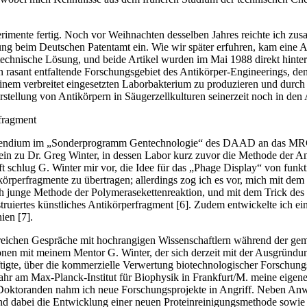
xperimente fertig. Noch vor Weihnachten desselben Jahres reichte ich z
ng beim Deutschen Patentamt ein. Wie wir ­später ­erfuhren, kam eine 
chnische Lösung, und ­beide Artikel wurden im Mai 1988 direkt hintere
n rasant entfaltende Forschungsgebiet des Antikörper-Engineerings, de
einem verbreitet eingesetzten Laborbakterium zu produzieren und durch 
tellung von Antikörpern in Säugerzellkulturen seinerzeit noch in den
rfragment
ipendium im „Sonderprogramm Gentechnologie“ des DAAD an das MRC
ein zu Dr. Greg Winter, in dessen Labor kurz zuvor die Methode der A
chlug G. Winter mir vor, die Idee für das „Phage Display“ von funkti
körperfragmente zu übertragen; allerdings zog ich es vor, mich mit dem
ch junge Methode der Polymerasekettenreaktion, und mit dem Trick des
ruiertes künstliches Antikörperfragment [6]. Zudem entwickelte ich ein
ien [7].
lreichen Gespräche mit hochrangigen Wissenschaftlern während der g
sionen mit meinem Mentor G. Winter, der sich derzeit mit der Ausgründ
te, über die kommerzielle Verwertung biotechnologischer Forschung
hr am Max-Planck-Institut für Biophysik in Frankfurt/M. meine eigene
n Doktoranden nahm ich neue Forschungsprojekte in Angriff. Neben A
d dabei die Entwicklung einer neuen Proteinreinigungsmethode sowie