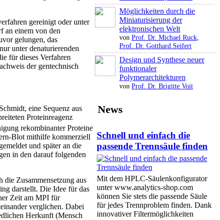
Möglichkeiten durch die
Miniaturisierung der
rfahren gereinigt oder unter
elektronischen Welt
rf an einem von den
von
Prof. Dr. Michael Ruck
,
uvor gelungen, das
Prof. Dr. Gotthard Seifert
nur unter denaturierenden
ie für dieses Verfahren
Design und Synthese neuer
Nachweis der gentechnisch
funktionaler
Polymerarchitekturen
von
Prof. Dr. Brigitte Voit
News
 Schmidt, eine Sequenz aus
breiteten Proteinreagenz
inigung rekombinanter Proteine
Schnell und einfach die
rn-Blot mithilfe kommerziell
passende Trennsäule finden
emeldet und später an die
en in den ­darauf folgenden
Mit dem HPLC-Säulenkonfigurator
ach die Zusammensetzung aus
unter www.analytics-shop.com
g darstellt. Die Idee für das
können Sie stets die passende Säule
ner Zeit am MPI für
für jedes Trennproblem finden. Dank
teinander verglichen. Dabei
innovativer Filtermöglichkeiten
iedlichen Herkunft (Mensch