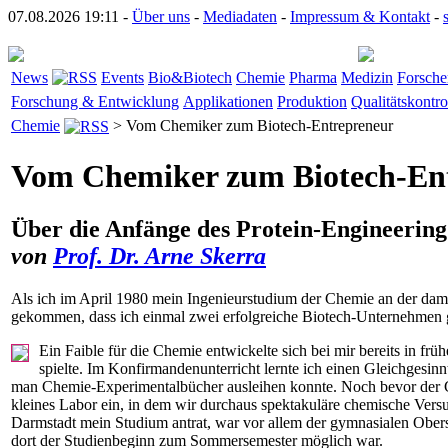
07.08.2026 19:11 -
Über uns
-
Mediadaten
-
Impressum & Kontakt
-
News
Events
Bio&Biotech
Chemie
Pharma
Medizin
Forsche
Forschung & Entwicklung
Applikationen
Produktion
Qualitätskontro
Chemie
> Vom Chemiker zum Biotech-Entrepreneur
Vom Chemiker zum Biotech-En
Über die Anfänge des Protein-Engineeri
von
Prof. Dr. Arne Skerra
Als ich im April 1980 mein Ingenieurstudium der Chemie an der dam
gekommen, dass ich einmal zwei erfolgreiche Biotech-Unternehmen 
Ein Faible für die Chemie entwickelte sich bei mir bereits in 
spielte. Im Konfirmanden­unterricht lernte ich einen Gleichgesi
man Chemie-Experimental­bücher ausleihen konnte. Noch bevor der Ch
kleines Labor ein, in dem wir durchaus spektakuläre chemische Versu
Darmstadt mein Studium antrat, war vor allem der gymnasialen Oberst
dort der Studienbeginn zum Sommersemester möglich war.