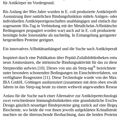
für Antikörper im Vordergrund.
Bis Anfang der 90er-Jahre wurden in E. coli produzierte Antikörperf
Ausnutzung ihrer natürlichen Bindungsfunktion mittels Antigen- ode
individuellen Anti­körpereigenschaften unabhängigen und einfach du
sogenannte His-Tag in Verbindung mit der Metallchelat-Affinitätschr
Bedingungen propagiert worden war) auch auf in E. coli produzierte 
benötigte hohe Ionenstärke als nachteilig. In Ermangelung geeignet
hergestellten Proteine geeignet.
Ein innovatives Affinitätsanhängsel und die Suche nach Antikörperal
Inspiriert durch eine Publikation über Peptid-Zufallsbibliotheken 
neun Aminosäuren, die intrinsische Bindungsaktivität für das zu dies
®
Streptavidin aufwies [10]. Dieses von uns als Strep-tag
bezeichnete A
unter besonders schonenden Bedingungen im Einschrittverfahren, s
verfügbarer Reagenzien [11]. Diese Technologie wurde von der Max-
IBA GmbH, Göttingen auslizenziert (zusammen mit dem oben erwähnte
Jahren ist das Strep-tag heute zu einem weltweit angewandten Resear
Anlass für die Suche nach einer Alternative zur Antikörpertechnolo
zwei verschiedenen Immunglobulinketten eine grundsätzliche Erschwern
Design gänzlich neuartiger Bindeproteine ging zurück auf eine Beg
Biochemie, wo beide die von ihnen jeweils aufgeklärten Kristallstru
machten sie die überraschende Beobachtung, dass die beiden Protein