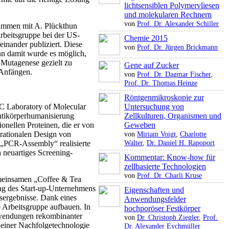
lichtsensiblen Polymervliesen
und molekularen Rechnern
von
Prof. Dr. Alexander Schiller
usammen mit A. Plückthun
Arbeitsgruppe bei der US-
Chemie 2015
inander publiziert. Diese
von
Prof. Dr. Jürgen Brickmann
nn damit wurde es möglich,
­Mutagenese gezielt zu
Gene auf Zucker
 Anfängen.
von
Prof. Dr. Dagmar Fischer
,
Prof. Dr. Thomas Heinze
Röntgenmikroskopie zur
 Laboratory of Molecular
Untersuchung von
ntikörperhumanisierung
Zellkulturen, Organismen und
onellen Proteinen, die er von
Geweben
 rationalen Design von
von
Miriam Voigt
,
Charlotte
Walter
,
Dr. Daniel H. Rapoport
 „PCR-Assembly“ realisierte
 neuartiges Screening-
Kommentar: Know-how für
zellbasierte Technologien
von
Prof. Dr. Charli Kruse
emeinsamen „Coffee & Tea
ung des Start-up-Unternehmens
Eigenschaften und
sergebnisse. Dank eines
Anwendungsfelder
 Arbeitsgruppe aufbauen. In
hochporöser Festkörper
nwendungen rekombinanter
von
Dr. Christoph Ziegler
,
Prof.
 einer Nachfolgetechnologie
Dr. Alexander Eychmüller