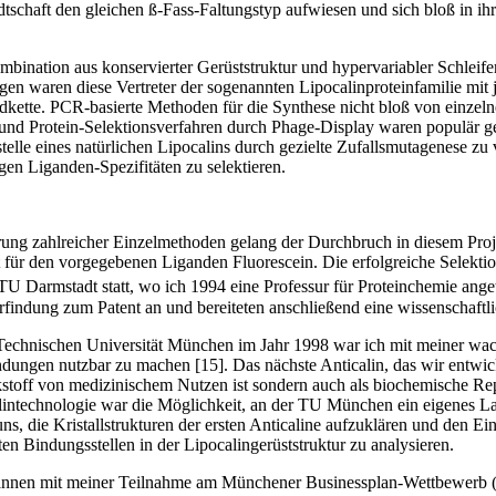
chaft den gleichen ß-Fass-Faltungstyp aufwiesen und sich bloß in ihre
ination aus konservierter Gerüststruktur und hypervariabler Schleif­en­­­
egen waren diese Vertreter der sogenannten Lipocalinproteinfamilie mit
tidkette. PCR-basierte Methoden für die Synthese nicht bloß von einze
 und Protein-­Selektionsverfahren durch Phage-­Display waren populär 
lle eines natürlichen Lipo­calins durch gezielte ­Zufalls­muta­genese zu 
gen Liganden-­Spezifitäten zu selektieren.
ung zahlreicher Einzelmethoden gelang der Durchbruch in diesem Proj
t für den vorgegebenen Liganden Fluorescein. Die ­erfolgreiche Selekti
TU Darmstadt statt, wo ich 1994 eine Professur für Proteinchemie anget
findung zum Patent an und bereiteten anschließend eine wissenschaftli
Technischen Universität München im Jahr 1998 war ich mit meiner wac
ungen nutzbar zu machen [15]. Das nächste Anticalin, das wir entwickel
irkstoff von medizinischem Nutzen ist sondern auch als biochemische R
alintechnologie war die Möglichkeit, an der TU München ein eigenes La
, die Kristallstrukturen der ersten Anticaline aufzuklären und den Ein
 Bindungsstellen in der Lipocalingerüststruktur zu analysieren.
gannen mit meiner Teilnahme am Münchener Businessplan-Wett­bewer