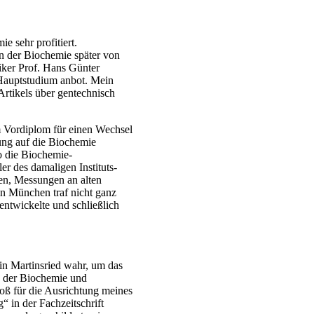
e sehr profitiert.
in der Biochemie später von
iker Prof. Hans Günter
n Hauptstudium anbot. Mein
Artikels über gentechnisch
em Vordiplom für einen Wechsel
zung auf die Biochemie
o die Biochemie-
r des damaligen Instituts­
ten, Messungen an alten
in München traf nicht ganz
ntwickelte und schließlich
in Martinsried wahr, um das
n der Biochemie und
oß für die Ausrichtung meines
 in der Fachzeitschrift