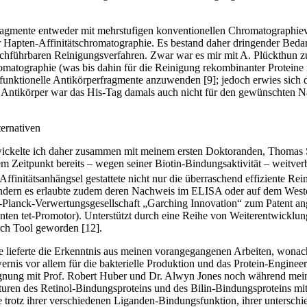
ragmente entweder mit mehrstufigen konventionellen Chromatographie­ve
r Hapten-Affinitätschromatographie. Es bestand daher dringender Beda
rchführbaren Reinigungsverfahren. Zwar war es mir mit A. Plückthun z
omatographie (was bis dahin für die Reinigung rekombinanter Proteine 
funktionelle Antikörperfragmente anzuwenden [9]; jedoch erwies sich d
er Antikörper war das His-Tag damals auch nicht für den gewünschten 
ternativen
entwickelte ich daher zusammen mit meinem ersten Doktoranden, Thomas
em Zeitpunkt bereits – wegen seiner Biotin-­Bindungsaktivität – weitver
ffinitätsanhängsel ­gestattete nicht nur die überraschend effiziente Re
ondern es erlaubte zudem deren Nachweis im ELISA oder auf dem Weste
Planck-Verwertungsgesellschaft „Garching Innovation“ zum ­Patent ang
n tet-Promotor). Unterstützt durch eine Reihe von Weiterentwicklung
ch Tool ­geworden [12].
gie lieferte die Erkenntnis aus meinen vorangegangenen Arbeiten, won
is vor allem für die bakterielle Produktion und das Protein-Engineerin
egnung mit Prof. Robert Huber und Dr. Alwyn Jones noch während mei
kturen des Retinol-Bindungsproteins und des Bilin-Bindungsproteins mi
e trotz ihrer verschiedenen Liganden-Bindungsfunktion, ihrer untersch