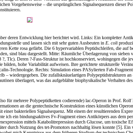
lichen Vorgehensweise – die ursprünglichen Signal­sequenzen dieser Pol
nstituieren.
über deren Entwicklung hier berichtet wird. Links: Ein kompletter Anti
ungsstelle und lassen sich mit sehr guten Ausbeuten in
E. coli
produzi
n Kette rosa gefärbt. Die 6 hypervariablen Peptidschleifen, die auf be
ilden, sind blau dargestellt. Mitte: Räumliche Überlagerung von sieben
 Tlc). Deren ?-Fass-Struktur ist hochkonserviert, wohingegen die jewe
bilden, hohe Variabilität aufweisen. Ihre gerichtete strukturelle Verä
calin-Technologie. Rechts: Simulation eines PASylierten Fab-Fragmen
gelb – wiedergegeben. Die zufallsknäuelartigen Polypeptidstrukturen an
­tönen überlagert, was das aufgeblähte biophysikalische Verhalten des 
also für mehrere Polypeptidketten codierende) lac-Operon in Prof. Rol
a­tionen an die gentechnische Konstruktion eines künstlichen Operons
it einer bakteriellen Signalsequenz. Mit einem der resultierenden ­Expr
 ich ein bindungsaktives Fv-Fragment eines ­Antikörpers aus dem peri
e Genexpression mittels Katabolitrepression durch Glucose, um toxische E
später durch Nutzung des tet-Promotors nachhaltig lösen konnte [5]. Ein 
, wobei mich Kenntnisse aus dem früheren Studium der technischen Che