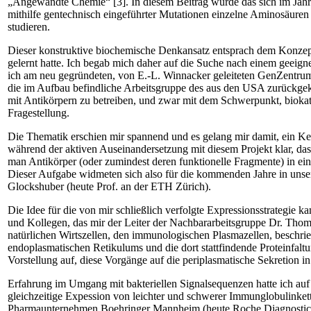
„Angewandte Chemie“ [3]. In diesem ­Beitrag wurde das sich im Jahr 
mithilfe gentechnisch eingeführter Mutationen einzelne Aminosäuren
studieren.
Dieser konstruktive biochemische Denk­ansatz entsprach dem Konze
gelernt hatte. Ich begab mich daher auf die ­Suche nach einem geeigne
ich am neu ­gegründeten, von E.-L. Winnacker geleiteten GenZentru
die im Aufbau befind­liche Arbeits­gruppe des aus den USA zurück­­­­ge
mit Antikörpern zu betreiben, und zwar mit dem Schwerpunkt, bio­ka
Frage­stellung.
Die Thematik erschien mir spannend und es gelang mir damit, ein ­Ke
während der aktiven Auseinandersetzung mit diesem Projekt klar, da
man Antikörper (oder ­zumindest deren funktionelle Fragmente) in ein
Dieser Aufgabe widmeten sich also für die kommenden Jahre in unse
Glockshuber (heute Prof. an der ETH Zürich).
Die Idee für die von mir schließlich verfolgte Expressionsstrategie
und Kollegen, das mir der Leiter der Nachbararbeitsgruppe Dr. Thom
natürlichen Wirtszellen, den immunologischen Plasmazellen, beschrie
endoplasmatischen ­Retikulums und die dort stattfindende Proteinfaltu
Vorstellung auf, diese Vorgänge auf die periplasmatische Sekretion in
Erfahrung im Umgang mit bakteriellen Sig­nalsequenzen hatte ich au
gleichzeitige Expession von leichter und schwerer Immunglobulinkette
Pharmaunternehmen Boehringer Mannheim (heute Roche Diagnostics) tä