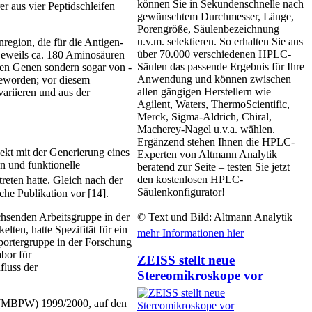
können Sie in Sekundenschnelle nach
r aus vier Peptidschleifen
gewünschtem Durchmesser, Länge,
Porengröße, Säulenbezeichnung
u.v.m. selektieren. So erhalten Sie aus
­region, die für die Antigen-
über 70.000 verschiedenen HPLC-
 jeweils ca. 180 Amino­säuren
Säulen das passende Ergebnis für Ihre
lnen Genen sondern sogar von ­
Anwendung und können zwischen
geworden; vor diesem
allen gängigen Herstellern wie
variieren und aus der
Agilent, Waters, ThermoScientific,
Merck, Sigma-Aldrich, Chiral,
Macherey-Nagel u.v.a. wählen.
Ergänzend stehen Ihnen die HPLC-
ekt mit der Generierung eines
Experten von Altmann Analytik
on und funktionelle
beratend zur Seite – testen Sie jetzt
den kostenlosen HPLC-
reten hatte. Gleich nach der
Säulenkonfigurator!
che Publikation vor [14].
hsenden Arbeitsgruppe in der
© Text und Bild: Altmann Analytik
ten, hatte Spezifität für ein
mehr Informationen hier
eportergruppe in der Forschung
bor für
ZEISS stellt neue
fluss der
Stereomikroskope vor
b (MBPW) 1999/2000, auf den