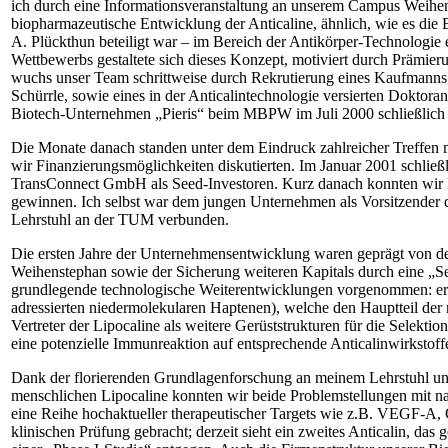
ich durch eine Informationsveranstaltung an unserem Campus Weihe
biopharmazeutische Entwicklung der Anticaline, ähnlich, wie es d
A. Plückthun beteiligt war – im Bereich der Antikörper-Techno­logie
Wettbewerbs gestaltete sich dieses Konzept, motiviert durch Prämier
wuchs unser Team schrittweise durch ­Rekrutierung eines Kaufmanns,
Schürrle, sowie eines in der Anticalintechnologie versierten Doktor
Biotech-Unternehmen „Pieris“ beim MBPW im Juli 2000 schließlich d
Die Monate danach standen unter dem Eindruck zahlreicher Treffen m
wir Finanzierungsmöglichkeiten diskutierten. Im Januar 2001 schli
TransConnect GmbH als Seed-Investoren. Kurz danach konnten wir D
gewinnen. Ich selbst war dem jungen Unternehmen als Vorsitzender des
Lehrstuhl an der TUM verbunden.
Die ersten Jahre der Unternehmensentwicklung waren geprägt von d
Weihenstephan sowie der Sicherung weiteren Kapitals durch eine „Ser
grundlegende technologische Weiterentwicklungen vorgenommen: erst
adressierten niedermolekularen Haptenen), welche den Hauptteil der
Vertreter der Lipo­caline als weitere Gerüststrukturen für die Selekt
eine potenzielle Immunreaktion auf entsprechende Anticalinwirkstof
Dank der florierenden Grundlagenforschung an meinem Lehrstuhl und 
menschlichen Lipocaline konnten wir beide Problemstellungen mit na
eine Reihe hochaktueller therapeutischer Targets wie z.B. VEGF-A, 
klinischen Prüfung ­gebracht; derzeit sieht ein zweites Anticalin, da