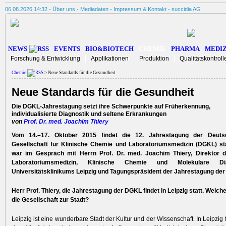
06.08.2026 14:32 -
Über uns
-
Mediadaten
-
Impressum & Kontakt
-
succidia AG
NEWS
EVENTS
BIO&BIOTECH
CHEMIE
PHARMA
MEDIZ
Forschung & Entwicklung
Applikationen
Produktion
Qualitätskontroll
Chemie
> Neue Standards für die Gesundheit
Neue Standards für die Gesundheit
Die DGKL-Jahrestagung setzt ihre Schwerpunkte auf Früherkennung,
individualisierte Diagnostik und seltene Erkrankungen
von
Prof. Dr. med. Joachim Thiery
Vom 14.–17. Oktober 2015 findet die 12. Jahrestagung der Deuts
Gesellschaft für Klinische Chemie und Laboratoriumsmedizin (DGKL) st
war im Gespräch mit Herrn Prof. Dr. med. Joachim Thiery, Direktor de
Laboratoriumsmedizin, Klinische Chemie und Molekulare Di
Universitätsklinikums Leipzig und Tagungspräsident der Jahrestagung de
Herr Prof. Thiery, die Jahrestagung der DGKL findet in Leipzig statt. Welch
die Gesellschaft zur Stadt?
Leipzig ist eine wunderbare Stadt der Kultur und der Wissenschaft. In Leipzig 