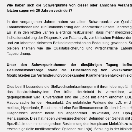
Wie haben sich die Schwerpunkte von dieser oder ähnlichen Veransta
letzten sagen wir 20 Jahren verändert?
In den vergangenen Jahren haben vor allem Schwerpunkte zur Qualitä
Labormethoden und zur Ökonomisierung der Labormedizin unsere Jahrestag
Es ist in den letzten Jahren allerdings festzustellen, dass mehr medizin
Indikationsstellung der Diagnostik, zur Präanalytik, zur klini­schen Evidenz de
und zur ­labormedizinischen Befundinterpretation an Bedeutung gewinnen. Se
bleiben Themen wie die Qualitätssicherung und wirtschaftliche Labor
Tagesordnung.
Unter den Schwerpunktthemen der diesjährigen Tagung befin
Gesundheitsvorsorge sowie die Früherkennung von Volkskrankh
Möglichkeiten zur Verhinderung von bekannten Krankheiten entwickeln sich
Dies betrifft besonders die Stoffwechselerkrankungen mit ihren lebensgefährl
das Herzkreislaufsystem. Der frühe Herzinfarkt ist vermeidbar, we
gegengesteuert wird. Unverändert sind die Lipide mit einem ­erhöhten LDL
Hauptursache für den Herzinfarkt. Die gefährliche Wirkung der LDL wird
mellitus, Hypertonie, Rauchen und eine Familienanamnese für den Infarkt erhe
Diagnostisch erfährt heute ein angeborener Risikofaktor, das Lipo­-p
Renaissance. Dies hat neben vielversprechenden Befunden der Genetik mit 
Spezifität in der immunologi­schen Bestimmung des komplexen Moleküls zu tu
erstmals gezielte medikamentöse Optionen zur Lp(a)- Senkung in der klinisc