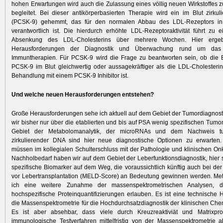
hohen Erwartungen wird auch die Zulassung eines völlig neuen Wirkstoffes
begleitet. Bei dieser antikörperbasierten Therapie wird ein im Blut zirkul
(PCSK-9) gehemmt, das für den normalen Abbau des LDL-Rezeptors in 
verantwortlich ist. Die hierdurch erhöhte LDL-Rezeptoraktivität führt zu e
Absenkung des LDL-Cholesterins über mehrere Wochen. Hier erge
Herausforderungen der Diagnostik und Überwachung rund um da
Immuntherapien. Für PCSK-9 wird die Frage zu beantworten sein, ob die
PCSK-9 im Blut gleichwertig oder aussagekräf­tiger als die LDL-Cholester
Behandlung mit einem PCSK-9 Inhibitor ist.
Und welche neuen Herausforderungen entstehen?
Große Herausforderungen sehe ich aktuell auf dem Gebiet der Tumordiagnosti
wir bisher nur über die etablierten und bis auf PSA wenig spezifischen Tumo
Gebiet der Metabolomanalytik, der microRNAs und dem Nachweis tum
zirkulierender DNA sind hier neue diagnostische Optio­nen zu erwarten.
müssen im kollegialen Schulterschluss mit der Pathologie und klinischen Onk
Nachhol­bedarf haben wir auf dem Gebiet der Leberfunktionsdiagnostik, hier 
spezifische Biomarker auf dem Weg, die voraussichtlich künftig auch bei der
vor Lebertransplantation (MELD-Score) an Bedeutung gewinnen werden. Met
ich eine weitere Zunahme der massenspektrometrischen Analysen, die
hochspezifische Proteinquantifizierungen erlauben. Es ist eine technische 
die Massenspektro­metrie für die Hochdurchsatzdiagnostik der klinischen Che
Es ist aber absehbar, dass viele durch Kreuzreaktiviät und Matrixprob
immunologische Testverfahren mittelfristig von der Massenspektrometrie 