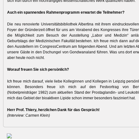
sich früh durch ein hochrangiges wissen­schaftliches Werk quali­fiziert haben.
Auch ein spannendes Rahmenprogramm erwartet die Teilnehmer?
Die neu renovierte Universitätsbibliothek Albertina mit ihrem eindrucksvollen
Foyer der Gründerzeit öffnet für uns am Vor­abend des Kongresses ihre Türen
die Möglichkeit zum Besuch der Ausstellung „Labor und Medizin“ anlä
Geburtstags der Medizinischen Fakultät bestehen. Ich freue mich dann auf d
den Ausstellern im CongressCentrum am folgenden Abend. Und am letzten A
unsere Gäste in den Dschungel von Gondwanaland führen. Was uns dort erwar
aber heute noch nicht.
Worauf freuen Sie sich persönlich?
Ich freue mich darauf, viele liebe Kolleginnen und Kollegen in Leipzig persö
können. Besonders freue ich mich auf den Festvortrag von Ben
(Nobelpreisträger 1982) zum aktuellen Stand der Prostaglandin- und Leukotr
mich das Gebiet der bioaktiven Lipide schon immer besonders fasziniert hat.
Herr Prof. Thiery, herzlichen Dank für das Gespräch!
(Interview: Carmen Klein)