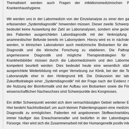
Thematisiert werden auch Fragen der infektionsmedizinischen P
Krankenhaushygiene.
Wir werden uns in der Labormedizin von der Einzelanalyse zu einer den 
erfassenden „Systemdiagnostik“ hinwenden müssen. Dieser zweite Schwerp
bedeutet keine Ausweitung der Zahl an Labor­analysen, sondern eine gezi
des Patienten ausgerichteten Labordiagnostik mit der Verknüpfung 
anamnestischer Befunde bereits im Laborsystem. Hierzu wird es in nächste
werden, in klinischen Laboratorien auch medizinische Biobanken für die i
Diagnostik und die klinische Forschung zu etablieren. Die ­Pathoph
angemessene Diagnostik und mögliche Therapiestrategien für v
Krankheitsbilder müssen durch die ­Labormedizinerin und den Labormed
kompetent beurteilt werden. Dies bedeutet heute eine wesentlich stär
ausgerichtete Weiterbildung mit enger Vernetzung zur Klinik, bei der die T
Laboranalytik eher in den Hintergrund tritt. Die Diskussion der lab
Zukunftsstrategie einer „Systemdiagnostik“ mit der Frage nach der Evidenz 
die Nutzung der Bioinformatik und der Aufbau von Biobanken sowie die Fö
wissenschaftlichen Nachwuchses sind Schwerpunkte des Kongresses.
Ein dritter Schwerpunkt wendet sich dem vernachlässigten Gebiet seltener 
Hier besteht Nachholbedarf, um auch kleinen Patientengruppen eine medizini
Diagnostik zu ermöglichen. Patienten mit angeborenen Stoffwechselstör
immer häufiger das Erwachsenenalter und bedürfen in der Labordiagno
Fürsorge. Hier wird sich die Zusammenarbeit mit der Humangenetik positiv int