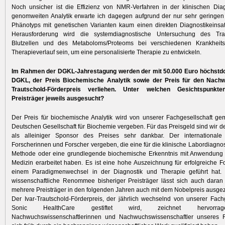
Noch unsicher ist die Effizienz von NMR-Verfahren in der klinischen Dia
genomweiten Analytik erwarte ich dagegen aufgrund der nur sehr geringen
Phänotyps mit genetischen Varianten kaum einen direkten Diagnostik­einsat
Herausforderung wird die systemdiagnostische Untersuchung des Tra
Blutzellen und des Meta­boloms/Proteoms bei verschiedenen Krankheit
Therapieverlauf sein, um eine personalisierte Therapie zu entwickeln.
Im Rahmen der DGKL-Jahrestagung werden der mit 50.000 Euro höchstdot
DGKL, der Preis Biochemische Analytik sowie der Preis für den Nachw
Trautschold-Förderpreis verliehen. Unter welchen Gesichtspunkt
Preisträger jeweils ausgesucht?
Der Preis für biochemische Analytik wird von unserer Fachgesellschaft g
Deutschen Gesellschaft für Biochemie vergeben. Für das Preisgeld sind wir de
als alleiniger Sponsor des Preises sehr dankbar. Der international
Forscherinnen und Forscher vergeben, die eine für die klinische Labordiagnos
Methode oder eine grundlegende biochemische Erkenntnis mit Anwendung fü
Medizin erarbeitet haben. Es ist eine hohe Auszeichnung für erfolgreiche F
einem Paradigmenwechsel in der Diagnostik und Therapie geführt hat
wissenschaftliche Renommee bisheriger Preisträger lässt sich auch daran
mehrere Preisträger in den folgenden Jahren auch mit dem Nobelpreis ausge
Der Ivar-Trautschold-Förderpreis, der jährlich wechselnd von unserer Fach
Sonic HealthCare gestiftet wird, zeichnet hervorra
Nachwuchswissenschaftlerinnen und Nachwuchswissenschaftler unseres 