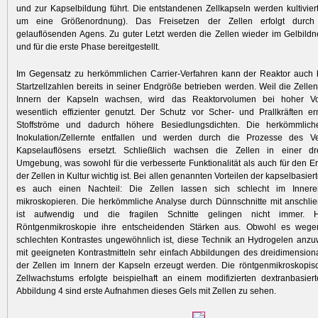
und zur Kapselbildung führt. Die entstandenen Zellkapseln werden kultivier
um eine Größenordnung). Das Freisetzen der Zellen erfolgt durc
gelauflösenden Agens. Zu guter Letzt werden die Zellen wieder im Gelbildn
und für die erste Phase bereitgestellt.
Im Gegensatz zu herkömmlichen Carrier-Verfahren kann der Reaktor auch b
Startzellzahlen bereits in seiner Endgröße betrieben werden. Weil die Zellen
Innern der Kapseln wachsen, wird das Reaktorvolumen bei hoher V
wesentlich effizienter genutzt. Der Schutz vor Scher- und Prallkräften e
Stoffströme und dadurch höhere Besiedlungsdichten. Die her­kömmlich
Inokulation/Zell­ernte entfallen und werden durch die Prozesse des V
Kapselauflösens ersetzt. Schließlich wachsen die Zellen in einer dr
Umgebung, was sowohl für die verbesserte Funktionalität als auch für den Erh
der Zellen in Kultur wichtig ist. Bei allen genannten Vorteilen der kapselbasiert
es auch einen Nachteil: Die Zellen lassen sich schlecht im Inner
mikroskopieren. Die herkömmliche Analyse durch Dünnschnitte mit anschli
ist aufwendig und die fragilen Schnitte gelingen nicht immer. H
Röntgenmikroskopie ihre entscheidenden Stärken aus. Obwohl es wege
schlechten Kontrastes ungewöhnlich ist, diese Technik an Hydrogelen anz
mit geeigneten Kontrastmitteln sehr einfach Abbildungen des dreidimensi
der Zellen im Innern der Kapseln erzeugt werden. Die röntgenmikroskopis
Zellwachstums erfolgte beispielhaft an einem modifizierten dextranbasier
Abbildung 4 sind erste Aufnahmen dieses Gels mit Zellen zu sehen.