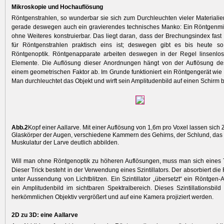
Mikroskopie und Hochauflösung
Röntgenstrahlen, so wunderbar sie sich zum Durchleuchten vieler Materiali
gerade deswegen auch ein gravierendes technisches Manko: Ein Röntgenmik
ohne Weiteres konstruierbar. Das liegt daran, dass der Brechungsindex fast a
für Röntgenstrahlen praktisch eins ist; deswegen gibt es bis heute s
Röntgenoptik. Röntgenapparate arbeiten deswegen in der Regel linsenlos
Elemente. Die Auflösung dieser Anordnungen hängt von der Auflösung de
einem geometrischen Faktor ab. Im Grunde funktioniert ein Röntgengerät wie e
Man durchleuchtet das Objekt und wirft sein Amplitudenbild auf einen Schirm b
Abb.2
Kopf einer Aallarve. Mit einer Auflösung von 1,6m pro Voxel lassen sich
Glaskörper der Augen, verschiedene Kammern des Gehirns, der Schlund, das
Muskulatur der Larve deutlich abbilden.
Will man ohne Röntgenoptik zu höheren Auflösungen, muss man sich eines 
Dieser Trick besteht in der Verwendung eines Szintillators. Der absorbiert d
unter Aussendung von Lichtblitzen. Ein Szintillator „übersetzt“ ein Röntgen-
ein Amplitudenbild im sichtbaren Spektral­bereich. Dieses Szintillationsbil
herkömmlichen Objektiv vergrößert und auf eine Kamera projiziert werden.
2D zu 3D: eine Aallarve