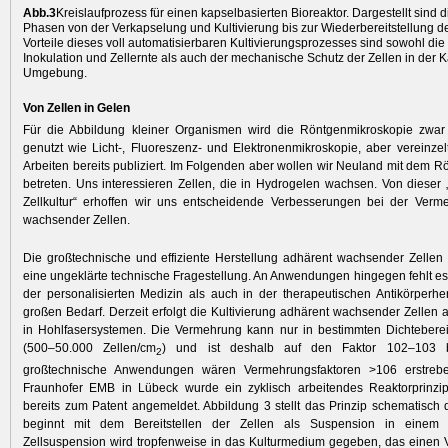
Abb.3
Kreislaufprozess für einen kapselbasierten Bioreaktor. Dargestellt sind 
Phasen von der Verkapselung und Kultivierung bis zur Wiederbereitstellung de
Vorteile dieses voll automatisierbaren Kultivierungsprozesses sind sowohl die
Inokulation und Zellernte als auch der mechanische Schutz der Zellen in der 
Umgebung.
Von Zellen in Gelen
Für die Abbildung kleiner Organismen wird die Röntgenmikroskopie zwar 
genutzt wie Licht-, Fluoreszenz- und Elektronenmikroskopie, aber vereinze
Arbeiten bereits publiziert. Im Folgenden aber wollen wir Neuland mit dem 
betreten. Uns interessieren Zellen, die in Hydrogelen wachsen. Von dieser 
Zellkultur“ erhoffen wir uns entscheidende Verbesserungen bei der Verm
wachsender Zellen.
Die großtechnische und effiziente Herstellung adhärent wachsender Zellen 
eine ungeklärte technische Fragestellung. An Anwendungen hingegen fehlt es 
der personalisierten Medizin als auch in der therapeutischen Antikörperher
großen Bedarf. Derzeit erfolgt die Kultivierung adhärent wachsender Zellen a
in Hohlfasersystemen. Die Vermehrung kann nur in bestimmten Dichteberei
(500–50.000 Zellen/cm
) und ist deshalb auf den Faktor 102–103 b
2
großtechnische Anwendungen wären Vermehrungsfaktoren >106 erstrebe
Fraunhofer EMB in Lübeck wurde ein zyklisch arbeitendes Reaktorprinzip
bereits zum Patent angemeldet. Abbildung 3 stellt das Prinzip schematisch 
beginnt mit dem Bereitstellen der Zellen als Suspension in einem G
Zellsuspension wird tropfenweise in das Kulturmedium gegeben, das einen V