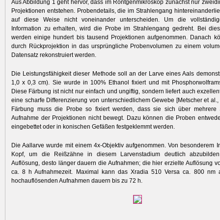
Aus Abbildung 1 geht hervor, dass im Röntgenmikroskop zunächst nur zweid
Projektionen entstehen. Probendetails, die im Strahlengang hintereinanderlie
auf diese Weise nicht voneinander unterscheiden. Um die vollständige
Information zu erhalten, wird die Probe im Strahlengang gedreht. Bei di
werden einige hundert bis tausend Projektionen aufgenommen. Danach k
durch Rückprojektion in das ursprüngliche Probenvolumen zu einem volume
Datensatz rekonstruiert werden.
Die Leistungsfähigkeit dieser Methode soll an der Larve eines Aals demonstr
1,0 x 0,3 cm). Sie wurde in 100% Ethanol fixiert und mit Phosphorwolfram
Diese Färbung ist nicht nur einfach und ungiftig, sondern liefert auch exzelle
eine scharfe Differenzierung von unterschiedlichem Gewebe [Metscher et al.,
Färbung muss die Probe so fixiert werden, dass sie sich über mehrere 
Aufnahme der Projektionen nicht bewegt. Dazu können die Proben entwede
eingebettet oder in konischen Gefäßen fest­geklemmt werden.
Die Aallarve wurde mit einem 4x-Objektiv aufgenommen. Von besonderem In
Kopf, um die Reißzähne in diesem Larvenstadium deutlich abzubilden
Auflösung, desto länger dauern die Aufnahmen; die hier erzielte Auflösung vo
ca. 8 h Aufnahmezeit. Maximal kann das Xradia 510 Versa ca. 800 nm a
hochauflösenden Aufnahmen dauern bis zu 72 h.