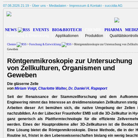
07.08.2026 21:19 -
Über uns
-
Mediadaten
-
Impressum & Kontakt
-
succidia AG
NEWS
EVENTS
BIO&BIOTECH
CHEMIE
PHARMA
MEDIZ
Forschung & Entwicklung
Applikationen
Produktion
Qualitätskontroll
Chemie
>
Forschung & Entwicklung
> Röntgenmikroskopie zur Untersuchung von Zellkult
Geweben
Röntgenmikroskopie zur Untersuchung
von Zellkulturen, Organismen und
Geweben
Die gläserne Zelle
von
Miriam Voigt
,
Charlotte Walter
,
Dr. Daniel H. Rapoport
Seit der Renaissance der Stammzellforschung und dem Aufkomm
Engineering nimmt das Interesse an dreidimensionalen Zellkulturen stetig
Arbeiten dieser Art bemühen sich, die native Umgebung der Zellen
nachzubilden. An der Lübecker Fraunhofer EMB soll die 3D-Zellkultur in H
ganz generisch als Plattformtechnologie für die effiziente Zellvermeh
werden. Eines der Hauptprobleme aller 3D-Zellkulturen ist die Beobacht
Eine Lösung bietet die Röntgenmikroskopie. Diese Methode, die in der Ha
Routine ist, fristet in den Lebenswissenschaften bislang ein wenig beach