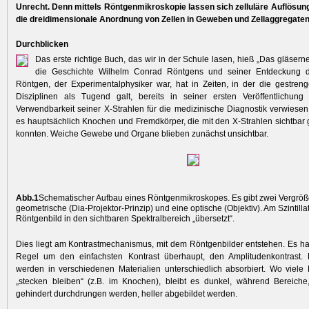
Unrecht. Denn mittels Röntgenmikroskopie lassen sich zelluläre Auflösun
die dreidimensionale Anordnung von Zellen in Geweben und Zellaggregaten
Durchblicken
Das erste richtige Buch, das wir in der Schule lasen, hieß „Das gläsern
die Geschichte Wilhelm Conrad Röntgens und seiner Entdeckung de
Röntgen, der Experimentalphysiker war, hat in Zeiten, in der die gestre
Disziplinen als Tugend galt, bereits in seiner ersten Veröffent­lichung
Verwendbarkeit seiner X-Strahlen für die medizinische Diagnostik verwiese
es hauptsächlich Knochen und Fremdkörper, die mit den X-Strahlen sichtba
konnten. Weiche Gewebe und Organe blieben zunächst unsichtbar.
Abb.1
Schematischer Aufbau eines Röntgenmikroskopes. Es gibt zwei Vergröß
geometrische (Dia-Projektor-Prinzip) und eine optische (Objektiv). Am Szintilla
Röntgenbild in den sichtbaren Spektral­bereich „übersetzt“.
Dies liegt am Kontrastmechanismus, mit dem Röntgenbilder entstehen. Es han
Regel um den einfachsten Kontrast überhaupt, den Amplitudenkontrast. 
werden in verschiedenen Materialien unterschiedlich absorbiert. Wo viele
„stecken bleiben“ (z.B. im Knochen), bleibt es dunkel, während Bereiche,
gehindert durchdrungen werden, heller ab­gebildet werden.