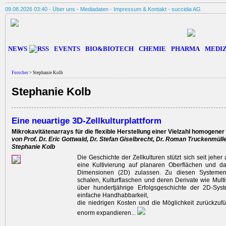
09.08.2026 03:40 -
Über uns
-
Mediadaten
-
Impressum & Kontakt
-
succidia AG
NEWS
EVENTS
BIO&BIOTECH
CHEMIE
PHARMA
MEDIZ
Forscher
> Stephanie Kolb
Stephanie Kolb
Eine neuartige 3D-Zellkulturplattform
Mikrokavitätenarrays für die flexible Herstellung einer Vielzahl homogene
von Prof. Dr. Eric Gottwald, Dr. Stefan Giselbrecht, Dr. Roman Truckenmülle
Stephanie Kolb
Die Geschichte der Zellkulturen stützt sich seit jeher
eine Kultivierung auf planaren Oberflächen und da
Dimensionen (2D) zulassen. Zu diesen Systemen
schalen, Kulturflaschen und deren Derivate wie Multiw
über hundertjährige Erfolgsgeschichte der 2D-Syst
einfache Handhabbarkeit,
die niedrigen Kosten und die Möglichkeit zurückzufü
enorm expandieren
...