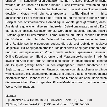
erwiesen. In konventionellen Ansätzen können reaktive Metabolite nicht d
werden, da sie rasch an Proteine binden. Diese kovalente Proteinbindung i
dafür, dass ­toxische Effekte beobachtet werden. Die reaktiven Spezies werde
detektiert. Hierzu wird ein Abfangreagenz – z.?B. Gluta­thion – hin
anschließend ist der Metabolit einer Detek­tion und even­tuellen Identifizieru
Beispiel des Antimalariamittels Amodiaquin konnte gezeigt werden, das
Ansatz eine gute Alternative zum in­direkten Detektionsansatz darstellt. Dar
die elektro­chemische Oxidation genutzt werden, um auch die Bindung reaktiv
Proteine gezielt zu untersuchen. Hierbei wird die zu untersuchende Substan
der EC-Zelle oxidiert. Nach der Zelle wird über eine Spritzenpumpe die Lösun
eine Reaktionsschleife gegeben, sodass die potenziell gebildeten reaktive
Möglichkeit zur Konjugation erhalten. Die gebildeten Konjugate können dann 
und die Bindungsstellen im Protein durch weitere Experimente bestimmt 
Online-Kopplung von Elektrochemie und Massenspektrometrie, in Abhän
jeweiligen Applikation ergänzt durch eine flüssig chromatografische Trennun
die Beispiele gezeigt haben, in den vergangenen Jahren zunehmend als
Ergänzung zu herkömmlichen Untersuchungen von Metabolismusvorgänge
wird klassische Mikrosomenexperimente und andere etablierte Methoden auch 
ersetzen können. Dennoch ist die EC-MS eine Methode, die ohne Tierversuche 
die wesentlichen Grundzüge des Phase-I-Metabolismus in schneller und 
Weise vorherzusagen.
Literatur
[1] Hambitzer, G. & Heitbaum, J. (1986) Anal. Chem. 58,1067–1070
[2] Zhou, F. & van Berkel, G.J. (1996) Anal. Chem. 67, 3643–3649