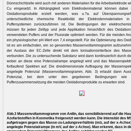
Dünnschichtzelle wird auch mit anderen Materialien für die Arbeits­elektrode wie
Cu eingesetzt. In Abhängigkeit vom Elektroden­material können dabei u
Oxidationsprodukte erzielt werden, was u.?a. auf Überspannungse
unterschiedliche chemische Reaktivität der Elektrodenmaterialien i
Puffersystemen zurückzuführen ist. Die Bedingungen der elektrochemi
müssen für jeden Zelltyp und jede Applikation hinsichtlich des Oxidation
verwendeten Puffers und der Flussrate optimiert werden. Für die meisten 
ein physiologischer pH-Wert von 7,4 eingestellt. Für die Optimierung des Oxi
ist es am einfachsten, ein so genanntes Massenvol­tammogramm aufzunehme
der Auslass der EC-Zelle direkt mit dem Ionisationsinterface des Masse
verbunden. Die zu untersuchende Substanz wird dann kontinuierlich durch di
wobei an diese eine Poten­zialrampe angelegt wird und das Massenspektr
fortlaufend Spektren auf. Die dreidimensionale Auftragung der Massenspe
angelegte Potenzial (Massenvoltammogramm, Abb. 3) erlaubt dann Aus
Potenzial, bei dem unter den gegebenen Bedingungen wie F
Pufferzusammensetzung die meisten Oxidationsprodukte zu erwarten sind.
Abb.3 Massenvoltammogramm von Anilin, das sensibilisierend auf die Haut
Azofarbstoffen in Kosmetika freigesetzt werden kann. Die Intensität des MS
aufgetragen gegen das Masse-zu-Ladungsverhältnis (m/z, auf der x-Achse)
angelegte Potenzialrampe (in mV, auf der z-Achse). Man erkennt, dass in di