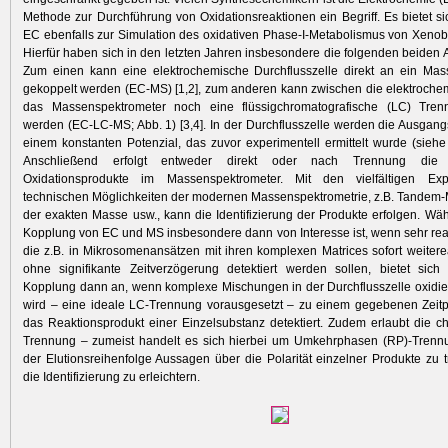
Methode zur Durchführung von Oxidationsreaktionen ein Begriff. Es bietet si
EC ebenfalls zur Simulation des oxidativen Phase-I-Metabolismus von Xenobi
Hierfür haben sich in den letzten Jahren insbesondere die folgenden beiden A
Zum einen kann eine elektrochemische Durchflusszelle direkt an ein Mas
gekoppelt werden (EC-MS) [1,2], zum anderen kann zwischen die elektroche
das Massen­spektrometer noch eine flüssigchromatografische (LC) Tren
werden (EC-LC-MS; Abb. 1) [3,4]. In der Durchflusszelle werden die Ausgan
einem konstanten Potenzial, das zuvor experimentell ermittelt wurde (siehe u
Anschließend erfolgt entweder direkt oder nach Trennung die 
Oxidationsprodukte im Massenspektro­meter. Mit den vielfältigen Ex
technischen Möglichkeiten der modernen Massenspektrometrie, z.B. Tandem
der exakten Masse usw., kann die Identifizierung der Produkte erfolgen. Wäh
Kopplung von EC und MS insbesondere dann von Interesse ist, wenn sehr reak
die z.B. in Mikrosomenansätzen mit ihren komplexen Matrices sofort weiter
ohne signifikante Zeitverzögerung detektiert werden sollen, bietet sic
Kopplung dann an, wenn komplexe Mischungen in der Durchflusszelle oxidie
wird – eine ideale LC-Trennung voraus­gesetzt – zu einem gegebenen Zeitp
das Reaktionsprodukt einer Einzelsubstanz detektiert. Zudem erlaubt die c
Trennung – zumeist handelt es sich hierbei um Umkehrphasen (RP)-Tren
der Elutions­reihenfolge Aussagen über die Polarität einzelner Produkte zu t
die Identifizierung zu erleichtern.