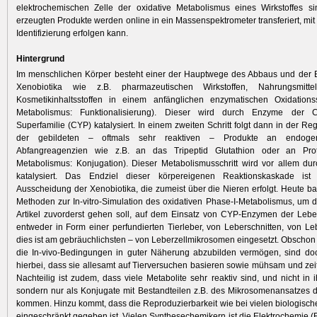
elektrochemischen Zelle der oxidative Metabolismus eines Wirkstoffes si
erzeugten Produkte werden online in ein Massenspektrometer transferiert, mit
Identifizierung erfolgen kann.
Hintergrund
Im menschlichen Körper besteht einer der Hauptwege des Abbaus und der E
Xenobiotika wie z.B. pharmazeutischen Wirkstoffen, Nahrungsmitte
Kosmetikinhaltsstoffen in einem anfänglichen enzymatischen Oxidationssc
Metabolismus: Funktionalisierung). Dieser wird durch Enzyme der C
Superfamilie (CYP) katalysiert. In einem zweiten Schritt folgt dann in der R
der gebildeten – oftmals sehr reaktiven – Produkte an endogen
Abfangreagenzien wie z.B. an das Tripeptid Glutathion oder an Prot
Metabolismus: Konju­gation). Dieser Metabolismusschritt wird vor allem du
katalysiert. Das Endziel dieser körpereigenen Reaktions­kaskade ist 
Ausscheidung der Xenobiotika, die zumeist über die Nieren erfolgt. Heute bas
Methoden zur In-vitro-Simulation des oxidativen Phase-I-Metabolismus, um 
Artikel zuvorderst gehen soll, auf dem Einsatz von CYP-Enzymen der Lebe
entweder in Form einer perfundierten Tierleber, von Leberschnitten, von Le
dies ist am gebräuchlichsten – von Leberzellmikrosomen eingesetzt. Obscho
die In-vivo-Bedingungen in guter Näherung abzubilden vermögen, sind doc
hierbei, dass sie allesamt auf Tierversuchen basieren sowie mühsam und zei
Nachteilig ist zudem, dass viele Metabolite sehr reaktiv sind, und nicht in 
sondern nur als Konjugate mit Bestandteilen z.B. des Mikrosomenansatzes d
kommen. Hinzu kommt, dass die Reproduzierbarkeit wie bei vielen biologisc
eingeschränkt gegeben ist. Vielen Synthesechemikern ist die Elektrochemie (E