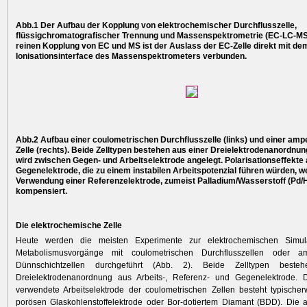
Abb.1 Der Aufbau der Kopplung von elektrochemischer Durchflusszelle,
flüssigchromatografischer Trennung und Massenspektrometrie (EC-LC-MS).
reinen Kopplung von EC und MS ist der Auslass der EC-Zelle direkt mit de
Ionisationsinterface des Massenspektrometers verbunden.
Abb.2 Aufbau einer coulometrischen Durchflusszelle (links) und einer am
Zelle (rechts). Beide Zelltypen bestehen aus einer Dreielektrodenanordnun
wird zwischen Gegen- und Arbeitselektrode angelegt. Polarisationseffekte 
Gegenelektrode, die zu einem instabilen Arbeitspotenzial führen würden, w
Verwendung einer Referenzelektrode, zumeist Palladium/Wasserstoff (Pd/H
kompensiert.
Die elektrochemische Zelle
Heute werden die meisten Experimente zur elektrochemischen Simulat
Metabolismusvorgänge mit coulometrischen Durchflusszellen oder am
Dünnschichtzellen durchgeführt (Abb. 2). Beide Zelltypen beste
Dreielektrodenanordnung aus Arbeits-, Refe­renz- und Gegenelektrode. 
verwendete Arbeitselektrode der coulometrischen Zellen besteht typische
porösen Glaskohlenstoffelektrode oder Bor-dotiertem Diamant (BDD). Die 