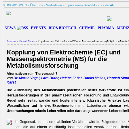
06.08.2026 03:39 -
Über uns
-
Mediadaten
-
Impressum & Kontakt
-
succidia AG
NEWS
EVENTS
BIO&BIOTECH
CHEMIE
PHARMA
MEDIZ
Forscher
>
Hannah Simon
> Kopplung von Elektrochemie (EC) und Massenspektrometrie (MS) für die Metabo
Kopplung von Elektrochemie (EC) und
Massenspektrometrie (MS) für die
Metabolismusforschung
Alternativen zum Tierversuch?
von
Dr. Martin Vogel
,
Lars Büter
,
Helene Faber
,
Daniel Melles
,
Hannah Sim
Karst
Die Aufklärung des Metabolismus potenzieller neuer Wirkstoffe ist ei
Herausforderungen in der pharmazeutischen Forschung und Entwicklung.
Regel sehr zeitaufwändig und kostenintensiv. Klassische Ansätze ba
Wesentlichen auf In-vivo-Experimenten mit Labortieren ebenso wie 
Untersuchungen mittels Leberzellen oder daraus gewonnenen Leberzellm
Im Gegensatz zu diesen etablierten Verfahren wird im Folgenden eine
tiert, die auf einem vollständig instru­mentellen Ansatz beruht. Hierb