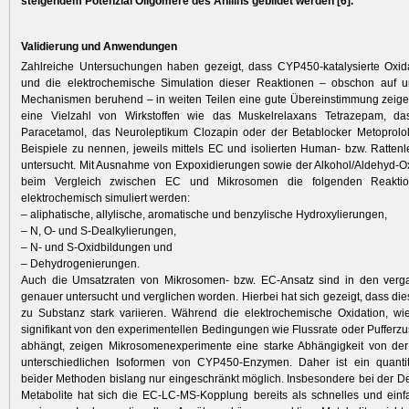
steigendem Potenzial Oligomere des Anilins gebildet werden [6].
Validierung und Anwendungen
Zahlreiche Untersuchungen haben gezeigt, dass CYP450-katalysierte Oxida
und die elektrochemische Simula­tion dieser Reaktionen – obschon auf un
Mechanismen beruhend – in weiten Teilen eine gute Übereinstimmung zeige
eine Vielzahl von Wirkstoffen wie das Muskelrelaxans Tetrazepam, da
Paracetamol, das Neuroleptikum Clozapin oder der Beta­blocker Metoprolo
Beispiele zu nennen, jeweils mittels EC und isolierten Human- bzw. Ratte
untersucht. Mit Ausnahme von Expoxidierungen sowie der Alkohol/Aldehyd-Ox
beim Vergleich zwischen EC und Mikrosomen die folgenden Reak­tion
elektrochemisch simuliert werden:
– aliphatische, allylische, aromatische und benzylische Hydroxylierungen,
– N, O- und S-Dealkylierungen,
– N- und S-Oxidbildungen und
– Dehydrogenierungen.
Auch die Umsatzraten von Mikrosomen- bzw. EC-Ansatz sind in den ver
genauer untersucht und verglichen worden. Hierbei hat sich gezeigt, dass di
zu Substanz stark variieren. Während die elektrochemische Oxidation, wi
signifikant von den ­experimentellen Bedingungen wie Fluss­rate oder Puffe
abhängt, zeigen Mikrosomenexperimente eine starke Abhängigkeit von der
unter­schiedlichen Isoformen von CYP450-Enzymen. Daher ist ein quantita
beider Methoden bislang nur eingeschränkt möglich. Insbesondere bei der Det
Metabolite hat sich die EC-LC-MS-Kopplung bereits als schnelles und ein