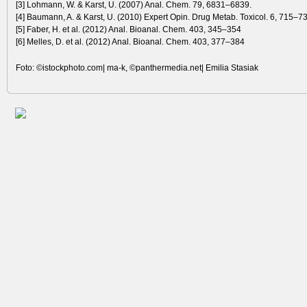
[3] Lohmann, W. & Karst, U. (2007) Anal. Chem. 79, 6831–6839.
[4] Baumann, A. & Karst, U. (2010) Expert Opin. Drug Metab. Toxicol. 6, 715–7
[5] Faber, H. et al. (2012) Anal. Bioanal. Chem. 403, 345–354
[6] Melles, D. et al. (2012) Anal. Bioanal. Chem. 403, 377–384
Foto: ©istockphoto.com| ma-k, ©panthermedia.net| Emilia Stasiak