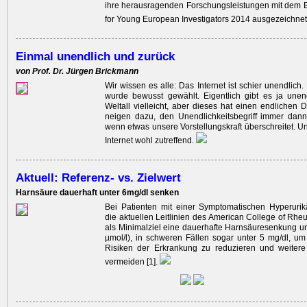
ihre herausragenden ­Forschungsleistungen mit dem 
for Young European ­Investigators 2014 ausgezeichne
Einmal unendlich und zurück
von Prof. Dr. Jürgen Brickmann
Wir wissen es alle: Das Internet ist schier unendlich
wurde bewusst gewählt. Eigentlich gibt es ja unen
Weltall vielleicht, aber dieses hat einen endlichen 
neigen dazu, den Unendlichkeitsbegriff immer dan
wenn etwas unsere Vorstellungskraft überschreitet. Un
Internet wohl zutreffend.
Aktuell: Referenz- vs. Zielwert
Harnsäure dauerhaft unter 6mg/dl senken
Bei Patienten mit einer Symptomatischen Hyperuri
die ­aktuellen Leitlinien des American College of Rh
als ­Minimalziel eine dauerhafte Harnsäuresenkung un
µmol/l), in schweren Fällen sogar unter 5 mg/dl, u
Risiken der ­Erkrankung zu ­reduzieren und weitere
vermeiden [1].