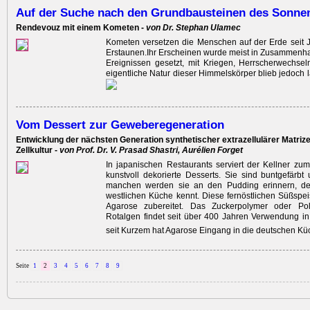
Auf der Suche nach den Grundbausteinen des Sonn
Rendevouz mit einem Kometen -
von Dr. Stephan Ulamec
Kometen versetzen die Menschen auf der Erde seit 
Erstaunen.Ihr Erscheinen wurde meist in Zusammenha
Ereignissen gesetzt, mit Kriegen, Herrscherwechse
eigentliche Natur dieser Himmelskörper blieb jedoch 
Vom Dessert zur ­Geweberegeneration
Entwicklung der nächsten Generation synthetischer extrazellulärer Matrize
Zellkultur -
von Prof. Dr. V. Prasad Shastri, Aurélien Forget
In japanischen Restaurants serviert der Kellner zum
kunstvoll dekorierte Desserts. Sie sind buntgefärbt 
manchen werden sie an den Pudding erinnern, d
westlichen Küche kennt. Diese fernöstlichen Süßsp
Agarose zubereitet. Das Zuckerpolymer oder Pol
Rotalgen findet seit über 400 Jahren Verwendung in
seit Kurzem hat Agarose Eingang in die deutschen K
Seite
1
2
3
4
5
6
7
8
9