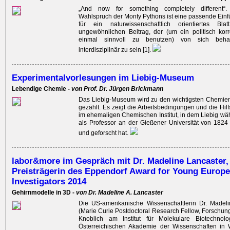
„And now for something completely different“
Wahlspruch der Monty Pythons ist eine passende Einf
für ein naturwissenschaftlich orientiertes Bl
ungewöhnlichen Beitrag, der (um ein politisch kor
einmal sinnvoll zu benutzen) von sich behau
interdisziplinär zu sein [1].
Experimentalvorlesungen im Liebig-Museum
Lebendige Chemie -
von Prof. Dr. Jürgen Brickmann
Das Liebig-Museum wird zu den wichtigsten Chemie
gezählt. Es zeigt die Arbeitsbedingungen und die Hilfs
im ehemaligen Chemischen Institut, in dem Liebig ­wäh
als Professor an der Gießener Universität von 1824
und geforscht hat.
labor&more im Gespräch mit Dr. Madeline Lancaster,
Preisträgerin des Eppendorf Award for Young Europ
Investigators 2014
Gehirnmodelle in 3D -
von Dr. Madeline A. Lancaster
Die US-amerikanische Wissenschaftlerin Dr. Madeli
(Marie Curie Postdoctoral Research Fellow, Forschu
Knoblich am Institut für Molekulare Biotechnol
Österreichischen Akademie der Wissenschaften in 