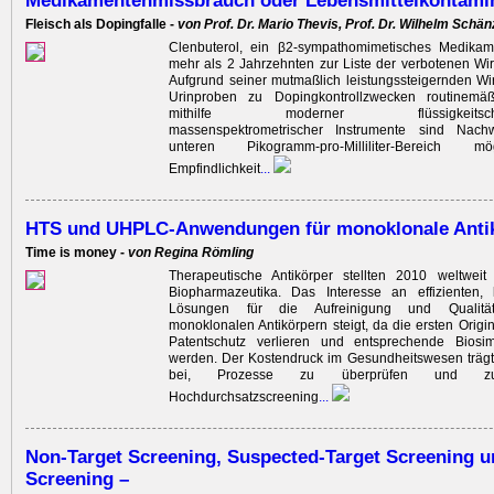
Medikamentenmissbrauch oder Lebensmittelkontami
Fleisch als Dopingfalle -
von Prof. Dr. Mario Thevis, Prof. Dr. Wilhelm Schän
Clenbuterol, ein β2-sympathomimetisches Medikame
mehr als 2 Jahrzehnten zur Liste der verbotenen Wirk
Aufgrund seiner mutmaßlich leistungssteigernden Wi
Urinproben zu Dopingkontrollzwecken routinemäß
mithilfe moderner flüssigkeitschroma
massenspektrometrischer Instrumente sind Nach
unteren Pikogramm-pro-Milli­liter-Bereich m
Empfindlichkeit
...
HTS und UHPLC-Anwendungen für monoklonale Anti
Time is money -
von Regina Römling
Therapeutische Antikörper stellten 2010 weltweit
Biopharmazeutika. Das Interesse an effizienten, 
Lösungen für die Aufreinigung und Qualitäts
monoklonalen Antikörpern steigt, da die ersten Origin
Patentschutz verlieren und entsprechende Biosimi
werden. Der Kostendruck im Gesundheitswesen trägt
bei, Prozesse zu überprüfen und zu 
Hochdurchsatzscreening
...
Non-Target Screening, Suspected-Target Screening u
Screening –