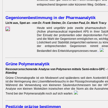
entsprechend längeren oder kürzeren Weg. Größere
..
Gegenionenbestimmung in der Pharmaanalytik
Licht aus, Spot an -
von Dr. Frank Steiner, Dr. Carsten Paul, Dr. Mark Tracy
Heute wird ungefähr jede zweite pharmazeutisch 
(Active pharmaceutical ingredient API) in ihrer Salzf
Der Einsatz der protonierten oder depro­tonierten For
und die Wahl der Gegenionen ermöglichen es, wichtig
Löslichkeit und Stabilität zielgerichtet variieren zu kö
der ­entsprechenden Gegenionen nimmt einen
Bestandteil des Entwicklungsprozesses neuer
...
Grüne Polymeranalytik
Ressourcenschonende Analyse von Polymeren mittels Semi-mikro-GPC -
Römling
Grüne Chromatografie ist ein Modewort und spätestens seit dem Acetonitril
ist die Verringerung des Lösemittelverbrauchs in der Flüssigchromatografie e
Während die Verwendung von kleineren Säulendurchmessern bei der H
Analyse von kleinen Molekülen inzwischen eher die Norm als die Ausnahme i
Trend bei der Polymeranalytik noch auf sich warten.
Pestizide präzise ­bestimmen