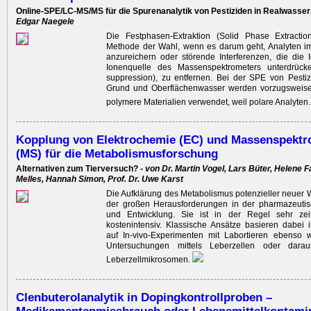
Online-SPE/LC-MS/MS für die Spurenanalytik von Pestiziden in Realwasse
Edgar Naegele
Die Festphasen-Extraktion (Solid Phase Extractio
Methode der Wahl, wenn es darum geht, Analyten i
anzureichern oder störende Inter­ferenzen, die die I
Ionenquelle des Massenspektro­meters unter­drück
suppression), zu entfernen. Bei der SPE von Pestiz
Grund und Oberflächen­wasser werden vorzugsweise
polymere Materialien verwendet, weil polare Analyten
.
Kopplung von Elektrochemie (EC) und Massenspektr
(MS) für die Metabolismusforschung
Alternativen zum Tierversuch? -
von Dr. Martin Vogel, Lars Büter, Helene F
Melles, Hannah Simon, Prof. Dr. Uwe Karst
Die Aufklärung des Metabolismus potenzieller neuer Wi
der großen ­Herausforderungen in der pharmazeuti
und Entwicklung. Sie ist in der Regel sehr zei
kostenintensiv. Klassische Ansätze basieren dabei
auf In-vivo-Experimenten mit Labortieren ebenso wi
Untersuchungen mittels Leberzellen oder dar
Leberzellmikrosomen.
Clenbuterolanalytik in Dopingkontrollproben –