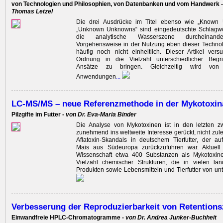
von Technologien und Philosophien, von Datenbanken und vom Handwerk 
Thomas Letzel
Die drei Ausdrücke im Titel ebenso wie „Known
„Unknown Unknowns“ sind eingedeutschte Schlagwört
die analytische Wasserszene durcheinande
Vorgehensweise in der Nutzung eben dieser Technol
häufig noch nicht ­einheitlich. Dieser Artikel ver
Ordnung in die Vielzahl unterschiedlicher Begrif
Ansätze zu bringen. Gleichzeitig wird von 
Anwendungen
...
LC-MS/MS – neue Referenzmethode in der Mykotoxina
Pilzgifte im Futter -
von Dr. Eva-Maria Binder
Die Analyse von Mykotoxinen ist in den letzten z
zunehmend ins weltweite Interesse gerückt, nicht zule
Aflatoxin-Skandals in deutschem Tierfutter, der au
Mais aus Südeuropa zurückzuführen war. Aktuell
Wissenschaft etwa 400 Substanzen als Mykotoxine
Vielzahl chemischer Strukturen, die in vielen land
Produkten sowie Lebensmitteln und Tierfutter von un
Verbesserung der Reproduzierbarkeit von Retentions
Einwandfreie HPLC-Chromatogramme -
von Dr. Andrea Junker-Buchheit