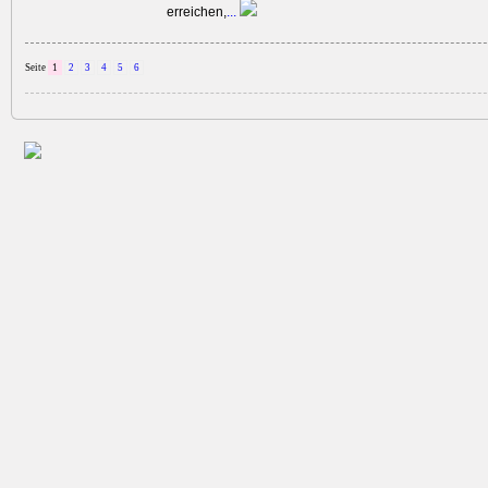
erreichen,
...
Seite
1
2
3
4
5
6