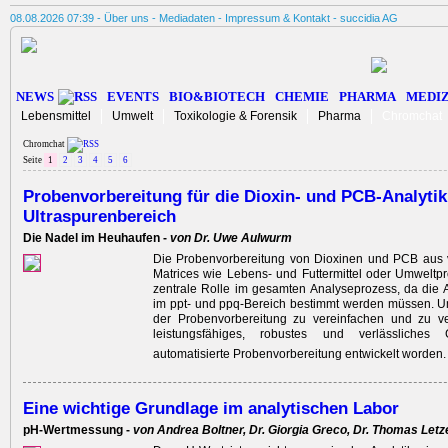
08.08.2026 07:39 -
Über uns
-
Mediadaten
-
Impressum & Kontakt
-
succidia AG
NEWS
EVENTS
BIO&BIOTECH
CHEMIE
PHARMA
MEDIZ
Lebensmittel
Umwelt
Toxikologie & Forensik
Pharma
Chromchat
Chromchat
Seite
1
2
3
4
5
6
Probenvorbereitung für die Dioxin- und PCB-Analytik
Ultraspurenbereich
Die Nadel im Heuhaufen -
von Dr. Uwe Aulwurm
Die Probenvorbereitung von Dioxinen und PCB aus 
Matrices wie Lebens- und Futtermittel oder Umweltpr
zentrale Rolle im gesamten Analyseprozess, da die A
im ppt- und ppq-Bereich ­bestimmt werden müssen. 
der Probenvorbereitung zu ­vereinfachen und zu ve
leistungsfähiges, robustes und verlässliches
automatisierte Probenvorbereitung entwickelt worden
Eine wichtige Grundlage im analytischen Labor
pH-Wertmessung -
von Andrea Boltner, Dr. Giorgia Greco, Dr. Thomas Letz