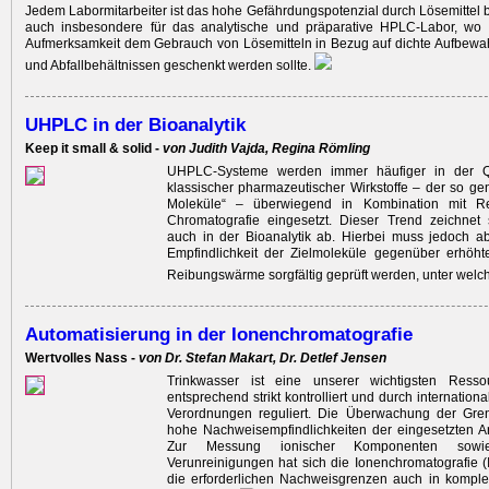
Jedem Labormitarbeiter ist das hohe Gefährdungspotenzial durch Lösemittel be
auch insbesondere für das analytische und präparative HPLC-Labor, wo
Aufmerksamkeit dem Gebrauch von Lösemitteln in Bezug auf dichte Aufbewah
und Abfallbehältnissen geschenkt werden sollte.
UHPLC in der Bioanalytik
Keep it small & solid -
von Judith Vajda, Regina Römling
UHPLC-Systeme werden immer häufiger in der Qua
klassischer pharmazeutischer Wirkstoffe – der so ge
Moleküle“ – überwiegend in Kombination mit R
Chromatografie eingesetzt. Dieser Trend zeichnet 
auch in der Bioanalytik ab. Hierbei muss jedoch a
Empfindlichkeit der Zielmoleküle gegenüber erhöh
Reibungswärme sorgfältig geprüft werden, unter welc
Automatisierung in der Ionenchromatografie
Wertvolles Nass -
von Dr. Stefan Makart, Dr. Detlef Jensen
Trinkwasser ist eine unserer wichtigsten Resso
entsprechend strikt kontrolliert und durch internation
Verordnungen reguliert. Die Überwachung der Gren
hohe Nachweisempfindlichkeiten der eingesetzten A
Zur Messung ionischer Komponenten sowi
Verunreinigungen hat sich die Ionenchromatografie 
die erforderlichen Nachweisgrenzen auch in komple