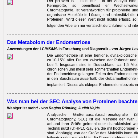
Der pH-Wert ist – nicht nur – in der Analytik eine
Kenngröße, so beeinflusst er ­Wechselwir
Chromatografie, ist verantwortlich für ­protonierte un
organische Moleküle in Lösung und unterstützt die 
Proteinen. Wird dieser Wert nicht richtig erfasst, so
folgenden Arbeiten nur verfälscht durchführen und inter
Das Metabolom der Endometriose
Anwendungen der LC/MS/MS in Forschung und Diagnostik -
von Jürgen Le
Die Endometriose ist eine benigne, gynäkologische
ca.10-15% aller Frauen zwischen der Pubertät un
betrifft. Insgesamt sind in Deutschland ca. 1,5 Mi
chronischen und meist sehr schmerzhaften Endometrio
der Endometriose gelangen Zellen des Endo­metrium
in den Bauchraum außerhalb der Gebärmutterhöhle 
implantiert. Dieses als ektopes Endometrium bezeichn
Was man bei der SEC-Analyse von Proteinen beachten
Weniger ist mehr! -
von Regina Römling, Judith Vajda
Analytische Größenauschlusschromatografie (
Chromatography, SEC) ist die Methode der Wahl,
anhand ihrer Größe getrennt oder charakterisiert we
Technik nutzt (U)HPLC-Säulen, die mit hochporösen P
sind. Abhängig von der Größe des Moleküls kann die
teilweise oder gar nicht in die Poren eindringen und 