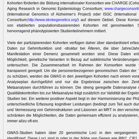
Kohorten förderten die Bildung internationaler Konsortien wie CHARGE (Cohor
Aging Research in Genomic Epidemiology Consortium;
www.charge
consort
(International Genomics of Alzheimer‘s Project) oder ISGC (International
Consortium;
http:/
/
www.stroke
genetics.org/
) auf diesem Gebiet. Diese Konsor
von etablierten populationsbasierenden Kohorten mit genomweiten
hervorragend phänotypisierten Studienteilnehmern initiiert.
Viele der partizipierenden Kohorten ver­fügen daher über standardisiert erfas
Daten zur Gehirnfunktion und -struktur bei Älteren, die über Jahre/Jah
Manifestation einer Demenz gesammelt worden sind. Diese Daten erö
Möglichkeit, genetische Varianten in Bezug auf subklinische Veränderunge
untersuchen. Die Zusammenarbeit im Rahmen der Konsortien wurde
transparent geregelt. Um die personenbezogenen genomischen Daten der 
zu schützen, werden die GWAS in den jeweiligen Kohorten nach einem vor
Analyseplan durchgeführt und nur die Ergebnisse zwischen den Zentr
Metaanalysen durchführen zu können. Die streng geregelte Datenanalyse m
Qualitätskontrollen bis zur Metaanalyse trägt zusätzlich zur Validität der Erg
Studien bei. Ein weiterer positiver Aspekt liegt in der Harmonisierung der Ph
unterschiedliche Erfassung kognitiver Leistungen (bedingt zum Teil auch du
und Vermessung von Gehirnstrukturen und Läsionen an MRT in den verschi
schränken die Möglichkeiten, die Daten gemeinsam effizient zu analysieren,
immer allzu oft ein.
GWAS-Studien haben über 20 genomische Loci in den vergangenen 
identifiziert. Diese Loci sind in oder in der Nähe von Genen wie
BIN1, CR1,