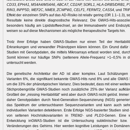
CD33, EPHA1, MS4A4/MS4A6, ABCA7, CD2AP, SORL1, HLA-DRB5/DRB1, P
RIN3, INPP5D, MEF2C, NME8, ZCWPW1, CELF1, FERMT2, CASS4,
und
TRI
Effekt der einzelnen SNPs auf das AD-Risiko ist relativ gering (OR 1.1–1.3), 
Resultate keine direkte diagnostische Relevanz. Die GWAS-Hits-assozii
besonders häufig am Lipidstoffwechsel, an der Immunabwehr und Endozytos
weisen so auf diese Mechanismen als mögliche therapeutische Targets hin.
Trotz ihrer Erfolge haben GWAS-Studien nur einen Teil der Heri­tabilit
Erkrankungen und verwandter Phänotypen klären können. Ein Grund dafür 
Studien mit Genotypdaten, die mittels Mikroarrays erfasst worden sind, durc
Somit können nur häufige SNPs (seltenere Allele-Frequenz >1–0,5% in d
untersucht werden.
Die genetische Architektur der AD ist aber komplex. Laut Schätzungen
Varianten 6%, die signifikant bekannte GWAS-Hits rund 8% und alle GWAS
um die 33% der phänotypischen Varianz. Dies bedeutet, dass mit einer weite
Stichprobengröße GWAS-Studien noch zusätzliche 25% der Varianz aufklär
Großteil der „missing Heritabilität“ wird aber durch GWAS nicht gelöst. Imme
daher Genotypdaten durch Next-Generation-Sequenzierung (NGS) generiert
das Spektrum der untersuchbaren Sequenzvarianten und kann auch sehr
individuellen Varianten detektieren. Erste Erfolge NGS-basierter Studien sind d
von seltenen Hochrisikovarianten in
TREM2
- und
PLD3
-Genen. Eine w
Entwicklung inGWAS-Studien ist die Untersuchung subklinischer bzw. al
Veränderungen des Gehirns. Hier werden kognitive Leistungen in Domänen