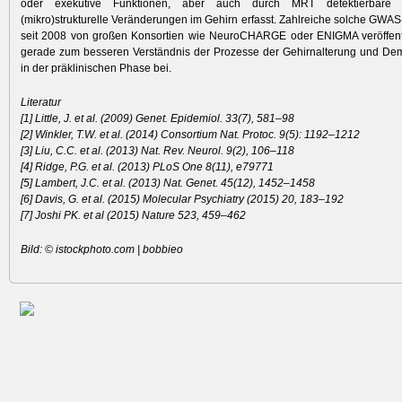
oder exekutive Funktionen, aber auch durch MRT detektierbare
(mikro)strukturelle Veränderungen im Gehirn erfasst. Zahlreiche solche GWA
seit 2008 von großen Konsortien wie NeuroCHARGE oder ENIGMA veröffentl
gerade zum besseren Verständnis der Prozesse der Gehirnalterung und De
in der präklinischen Phase bei.
Literatur
[1] Little, J. et al. (2009) Genet. Epidemiol. 33(7), 581–98
[2] Winkler, T.W. et al. (2014) Consortium Nat. Protoc. 9(5): 1192–1212
[3] Liu, C.C. et al. (2013) Nat. Rev. Neurol. 9(2), 106–118
[4] Ridge, P.G. et al. (2013) PLoS One 8(11), e79771
[5] Lambert, J.C. et al. (2013) Nat. Genet. 45(12), 1452–1458
[6] Davis, G. et al. (2015) Molecular Psychiatry (2015) 20, 183–192
[7] Joshi PK. et al (2015) Nature 523, 459–462
Bild: © istockphoto.com | bobbieo