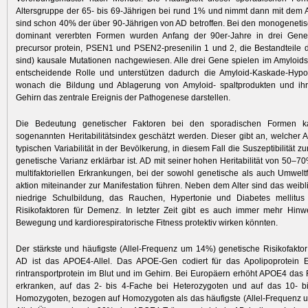
Altersgruppe der 65- bis 69-Jährigen bei rund 1% und nimmt dann mit dem Al
sind schon 40% der über 90-Jährigen von AD betroffen. Bei den monogeneti
dominant vererbten Formen wurden Anfang der 90er-Jahre in drei Gen
precursor protein, PSEN1 und PSEN2-presenilin 1 und 2, die Bestandteile 
sind) kausale Mutationen nachgewiesen. Alle drei Gene spielen im Amyloids
entscheidende Rolle und unterstützen dadurch die Amyloid-Kaskade-Hypo
wonach die Bildung und Ablagerung von Amyloid- spaltprodukten und ih
Gehirn das zentrale Ereignis der Pathogenese darstellen.
Die Bedeutung genetischer Faktoren bei den sporadischen Formen 
sogenannten Heritabilitätsindex geschätzt werden. Dieser gibt an, welcher A
typischen Variabilität in der Bevölkerung, in diesem Fall die Suszeptibilität 
genetische Varianz erklärbar ist. AD mit seiner hohen Heritabilität von 50–7
multifaktoriellen Erkrankungen, bei der sowohl genetische als auch Umweltfa
aktion miteinander zur Manifestation führen. Neben dem Alter sind das weibl
niedrige Schulbildung, das Rauchen, Hypertonie und Diabetes mellitus 
Risikofaktoren für Demenz. In letzter Zeit gibt es auch immer mehr Hinw
Bewegung und kardiorespiratorische Fitness protektiv wirken könnten.
Der stärkste und häufigste (Allel-Frequenz um 14%) genetische Risikofaktor
AD ist das APOE4-Allel. Das APOE-Gen codiert für das Apolipoprotein E
rintransportprotein im Blut und im Gehirn. Bei Europäern erhöht APOE4 das 
erkranken, auf das 2- bis 4-Fache bei Hetero­zygoten und auf das 10- b
Homozygoten, bezogen auf Homozygoten als das häufigste (Allel-Frequenz