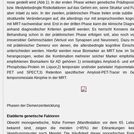
nose gestellt wird (Abb.1). In der ersten Phase wirken genetische Prädispos
bzw. lifestylebedingte Risikofaktoren auf das Gehirn ein, seine Struktur und 
aber intakt zu sein. In der zweiten, präklinischen Phase treten erste subtile
strukturelle Veränderungen auf, die allerdings nur mit anspruchsvollen kogni
mit MRT nachweisbar sind. Erst in der dritten Phase kann die klinische Dia
anhand diagnostischer Kriterien gestellt werden. Es herrscht Konsens da
Behandlung schon in der präklinischen Phase erfolgen soll, also noch vo
irreversibler Gehirnschäden (Verlust von Synapsen und Neuronen). Dazu m
mit präklinischer Demenz von denen, die alters­bedingte kognitive Einsc
unterschieden werden. Hierfür werden neue Bio­marker an MRT bzw. im S
herangezogen, wobei die Kombination mehrerer solcher Marker empfohl
empfohlenen Biomarkern für AD gehören 1) erniedrigtes Amyloid-ß- und er
Phosphotau-Protein im Liquor,2) temporaler und/oder parietaler Hypometa
PET und SPECT,3) Retention spezifischer Amyloid-PET-Tracer im G
temporomesiale Atrophie in der MRT.
Phasen der Demenzentwicklung
Etablierte genetische Faktoren
Obwohl monogenetische, frühe Formen (Manifestation vor dem 65. Leb
bekannt sind, zeigen die meisten (>95%) der Erkrankungen kein
Vererbungsmuster nach Mendel. Die Häufigkeit dieser sporadischen Form