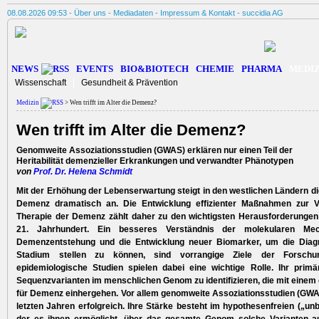
08.08.2026 09:53 -
Über uns
-
Mediadaten
-
Impressum & Kontakt
-
succidia AG
NEWS
EVENTS
BIO&BIOTECH
CHEMIE
PHARMA
MEDIZ
Wissenschaft
Gesundheit & Prävention
Medizin
> Wen trifft im Alter die Demenz?
Wen trifft im Alter die Demenz?
Genomweite Assoziationsstudien (GWAS) erklären nur einen Teil der
Heritabilität demenzieller Erkrankungen und verwandter Phänotypen
von
Prof. Dr. Helena Schmidt
Mit der Erhöhung der Lebenserwartung steigt in den westlichen Ländern di
Demenz dramatisch an. Die Entwicklung effizienter Maßnahmen zur 
Therapie der Demenz zählt daher zu den wichtigsten Herausforderungen
21. Jahrhundert. Ein besseres Verständnis der molekularen Me
Demenzentstehung und die Entwicklung neuer Biomarker, um die Diag
Stadium stellen zu können, sind vorrangige Ziele der Forschun
epidemiologische Studien spielen dabei eine wichtige Rolle. Ihr primär
Sequenzvarianten im menschlichen Genom zu identifizieren, die mit einem
für Demenz einhergehen. Vor allem genomweite Assoziationsstudien (GWA
letzten Jahren erfolgreich. Ihre Stärke besteht im hypothesenfreien („un