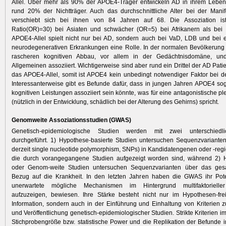
Allel. Über mehr als 90% der APOE4-Träger entwickeln AD in ihrem Leben,
rund 20% der Nichtträger. Auch das durchschnittliche Alter bei der Mani
verschiebt sich bei ihnen von 84 Jahren auf 68. Die Assoziation is
Ratio(OR)=30) bei Asia­ten und schwächer (OR=5) bei Afrikanern als bei
APOE4-Allel spielt nicht nur bei AD, sondern auch bei VaD, LDB und bei 
neurodegenerativen Erkrankungen eine Rolle. In der normalen Bevölkerung 
rascheren kognitiven Abbau, vor allem in der Gedächtnisdomäne, und
Allgemeinen assoziiert. Wichtigerweise sind aber rund ein Drittel der AD Pati
das APOE4-Allel, somit ist APOE4 kein unbedingt notwendiger Faktor bei 
Interessanterweise gibt es Befunde dafür, dass in jungen Jahren APOE4 so
kognitiven Leistungen assoziiert sein könnte, was für eine antagonistische p
(nützlich in der Entwicklung, schädlich bei der Alterung des Gehirns) spricht.
Genomweite Assoziationsstudien (GWAS)
Genetisch-epidemiologische Studien werden mit zwei unterschiedl
durchgeführt. 1) Hypothese-basierte Studien untersuchen Sequenzvarianten 
derzeit single nucleotide polymorphism, SNPs) in Kandidatengenen oder -re
die durch vorangegangene Studien aufgezeigt worden sind, während 2) H
oder Genom-weite Studien untersuchen Sequenz­varianten über das ge
Bezug auf die Krankheit. In den letzten Jahren haben die GWAS ihr Poten
unerwartete mögliche Mechanismen im Hintergrund multifaktorielle
aufzuzeigen, bewiesen. Ihre Stärke besteht nicht nur im Hypothesen-fr
Information, sondern auch in der Einführung und Einhaltung von Kriterien 
und Veröffentlichung genetisch-epidemiologischer Studien. Strikte Kriterien im
Stichprobengröße bzw. statistische Power und die ­Replikation der Befunde