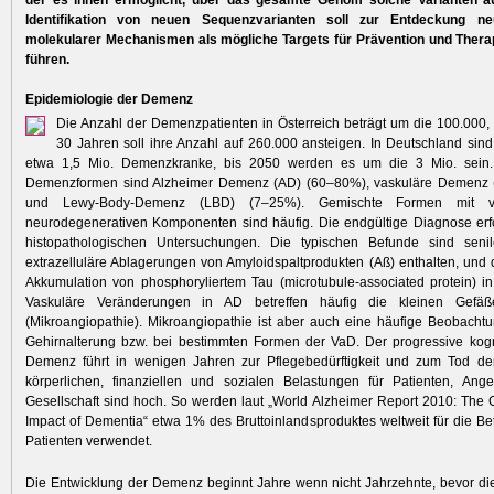
der es ihnen ermöglicht, über das gesamte Genom solche Varianten a
Identifikation von neuen Sequenzvarianten soll zur Entdeckung 
molekularer Mechanismen als mögliche Targets für Prävention und Ther
führen.
Epidemiologie der Demenz
Die Anzahl der Demenzpatienten in Österreich beträgt um die 100.000,
30 Jahren soll ihre Anzahl auf 260.000 ansteigen. In Deutschland sin
etwa 1,5 Mio. Demenzkranke, bis 2050 werden es um die 3 Mio. sein.
Demenzformen sind Alzheimer Demenz (AD) (60–80%), vaskuläre Demenz
und Lewy-Body-Demenz (LBD) (7–25%). Gemischte Formen mit v
neurodegenerativen Komponenten sind häufig. Die endgültige Diagnose erf
histopathologischen Untersuchungen. Die typischen Befunde sind seni
extrazelluläre Ablagerungen von Amyloidspaltprodukten (Aß) enthalten, und di
Akkumulation von phosphoryliertem Tau (microtubule-associated protein) 
Vaskuläre Veränderungen in AD betreffen häufig die kleinen Gefä
(Mikroangiopathie). Mikroangiopathie ist aber auch eine häufige Beobacht
Gehirnalterung bzw. bei bestimmten Formen der VaD. Der progressive kogn
Demenz führt in wenigen Jahren zur Pflege­bedürftigkeit und zum Tod der
körperlichen, finanziellen und sozialen Belas­tungen für Patienten, Ang
Gesellschaft sind hoch. So werden laut „World Alzheimer Report 2010: The
Impact of Dementia“ etwa 1% des Bruttoinlandsproduktes weltweit für die B
Patienten verwendet.
Die Entwicklung der Demenz beginnt Jahre wenn nicht Jahrzehnte, bevor die