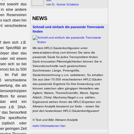
drin
wird sowohl das
von
Dr. Gunnar Schalasta
l in eine andere
den Reservoiren
NEWS
s nach oben hin
ht verschiedene
Schnell und einfach die passende Trennsäule
finden
f dem sich z.B.
ei Spezifität an
Mit dem HPLC-Säulenkonfigurator unter
www.analytics-shop.com können Sie stets die
körper über das
passende Säule für jedes Trennproblem finden.
 oder mit einem
Dank innovativer Filtermöglichkeiten können Sie in
ssen sich so bei
Sekundenschnelle nach gewünschtem
cence) bis zu 500
Durchmesser, Länge, Porengröße,
n. Im Fall der
Säulenbezeichnung u.v.m. selektieren. So erhalten
Sie aus über 70.000 verschiedenen HPLC-Säulen
6 verschiedene
das passende Ergebnis für Ihre Anwendung und
ertung, die als
können zwischen allen gängigen Herstellern wie
Sensorprinzipien
Agilent, Waters, ThermoScientific, Merck, Sigma-
form für einen
Aldrich, Chiral, Macherey-Nagel u.v.a. wählen.
abei wird ein
Ergänzend stehen Ihnen die HPLC-Experten von
Altmann Analytik beratend zur Seite – testen Sie
g von z.B. DNA-
jetzt den kostenlosen HPLC-Säulenkonfigurator!
 das Sensorfeld
ie spezifische
© Text und Bild: Altmann Analytik
(optisch oder
mehr Informationen hier
er geringen Zeit