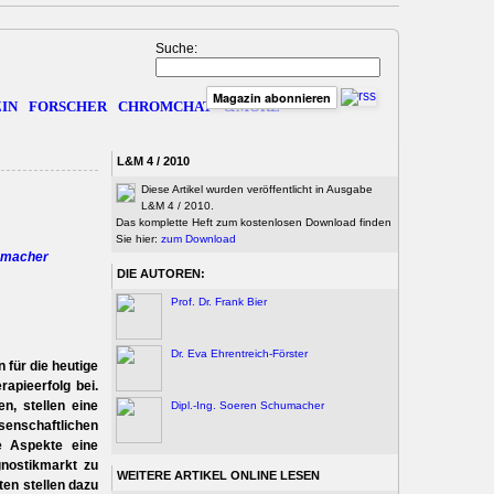
Suche:
Magazin abonnieren
IN
FORSCHER
CHROMCHAT
&MORE
L&M 4 / 2010
Diese Artikel wurden veröffentlicht in Ausgabe
L&M 4 / 2010.
Das komplette Heft zum kostenlosen Download finden
Sie hier:
zum Download
humacher
DIE AUTOREN:
Prof. Dr. Frank Bier
Dr. Eva Ehrentreich-Förster
 für die heutige
apieerfolg bei.
n, stellen eine
Dipl.-Ing. Soeren Schumacher
nschaftlichen
e Aspekte eine
gnostikmarkt zu
WEITERE ARTIKEL ONLINE LESEN
ten stellen dazu