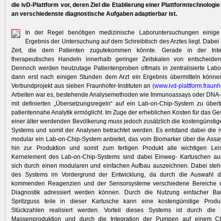
die ivD-Plattform vor, deren Ziel die Etablierung einer Plattformtechnologie
an verschiedenste diagnostische Aufgaben adaptierbar ist.
In der Regel benötigen medizinische Laboruntersuchungen einige
Ergebnis der Untersuchung auf dem Schreibtisch des Arztes liegt. Dabei 
Zeit, die dem Patienten zugutekommen könnte. Gerade in der Inten
therapeutisches Handeln innerhalb geringer Zeitskalen von entscheide
Dennoch werden heutzutage Patientenproben oftmals in zentralisierte Labo
dann erst nach einigen Stunden dem Arzt ein Ergebnis übermitteln können
Verbundprojekt aus sieben Fraunhofer-Instituten an (
www.ivd-pl
attform.fr
aunh
Arbeiten war es, bestehende Analysemethoden wie Immunoassays oder DNA-b
mit definierten „Übersetzungsregeln“ auf ein Lab-on-Chip-System zu über
patientennahe Analytik ermöglicht. Im Zuge der erheblichen Kosten für das G
einer älter werdenden Bevölkerung muss jedoch zusätzlich die kostengünstig
Systems und somit der Analysen betrachtet werden. Es entstand dabei die iv
modular ein Lab-on-Chip-System anbietet, das vom Biomarker über die Assa
hin zur Produktion und somit zum fertigen Produkt alle wichtigen Leis
Kernelement des Lab-on-Chip-Systems sind dabei Einweg- Kartuschen aus 
sich durch einen modularen und einfachen Aufbau auszeichnen. Dabei steht
des Systems im Vordergrund der Entwicklung, da durch die Auswahl d
kommenden Reagenzien und der Sensorsysteme verschiedene Bereiche d
Diagnostik adressiert werden können. Durch die Nutzung einfacher Ba
Spritzguss teile in dieser Kartusche kann eine kostengünstige Prod
Stückzahlen realisiert werden. Vorteil dieses Systems ist durch die 
Massenproduktion und durch die Integration der Pumpen auf einem Ch