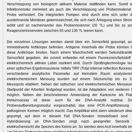
Verschleppung von biologisch aktivem Material stattfinden kann. Somit 
Infektionsrisiko minimiert als auch die Verschleppung von Probenmateria
Probe verhindert. Die integrierten Pumpen sind durch eine sich unter 
ausdehnende Membran gekennzeichnet, die sich nach Anlegung eines Strom
wölbt und so nacheinander das Probenreservoir (20 ?L) und bis zu ac
Reagenzienreservoire zwischen 65 und 130 ?L leeren kann.
Die einzelnen Lösungen werden damit über ein Sensorfeld gepumpt, au
immobilisierte Antikörper befinden. Antigene innerhalb der Probe können b
diese Antikörper binden. Nach einem Waschschritt werden Sekundäranti
Sensorfeld gegeben, die zurzeit entweder mit einem Fluoreszenzfarbstoff
elektrochemisch aktiven Label markiert sind. Durch Spottingtechnologie la
einer optischen Ergebnisauslese mittels TIRF (Total internal reflection fluores
verschiedene analytische Parameter auf kleinstem Raum analysiere
elektrochemischen Messung wurden auf einem Siliziumchip bis zu 1
Messspots etabliert. Neben der optischen und elektrochemischen Messausw
Startpunkt der Arbeiten festgelegt wurden, ist die Adaptation von weiteren 
möglich. Neben der beschriebenen Anwendung der Kartusche als Platt
Immunoassay ist diese auch für die DNA-Analytik nutzbar. D
Probenaufbereitungsmodul vorgeschaltet, das eine PCR-Amplifizierun
pathogenen Keimen möglich macht. Das Amplifikat wird dann wiederum über
gepumpt, auf dem in diesem Fall DNA-Sonden immobilisiert sind. D
Hybridisierung an DNA-Sonden zeigt nach geeigneter Sensorik 
elektrochemisch) die Spezies des Keims an. So werden dem Arzt innerhalb ein