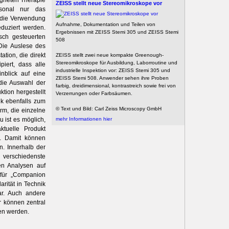
igneten Therapie
ZEISS stellt neue Stereomikroskope vor
rsonal nur das
h die Verwendung
Aufnahme, Dokumentation und Teilen von
duziert werden.
Ergebnissen mit ZEISS Stemi 305 und ZEISS Stemi
isch gesteuerten
508
Die Auslese des
ation, die direkt
ZEISS stellt zwei neue kompakte Greenough-
Stereomikroskope für Ausbildung, Laborroutine und
piert, dass alle
industrielle Inspektion vor: ZEISS Stemi 305 und
nblick auf eine
ZEISS Stemi 508. Anwender sehen ihre Proben
 die Auswahl der
farbig, dreidimensional, kontrastreich sowie frei von
tion hergestellt
Verzerrungen oder Farbsäumen.
k ebenfalls zum
© Text und Bild: Carl Zeiss Microscopy GmbH
rm, die einzelne
u ist es möglich,
mehr Informationen hier
ktuelle Produkt
n. Damit können
n. Innerhalb der
 verschiedenste
en Analysen auf
 für „Companion
arität in Technik
ar. Auch andere
r können zentral
en werden.