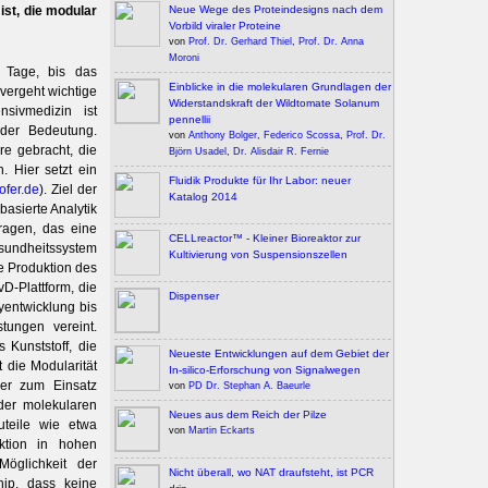
 ist, die modular
Neue Wege des Proteindesigns nach dem
Vorbild viraler Proteine
von
Prof. Dr. Gerhard Thiel
,
Prof. Dr. Anna
Moroni
 Tage, bis das
Einblicke in die molekularen Grundlagen der
vergeht wichtige
Widerstandskraft der Wildtomate Solanum
sivmedizin ist
pennellii
nder Bedeutung.
von
Anthony Bolger
,
Federico Scossa
,
Prof. Dr.
re gebracht, die
Björn Usadel
,
Dr. Alisdair R. Fernie
. Hier setzt ein
Fluidik Produkte für Ihr Labor: neuer
ofer.de
). Ziel der
Katalog 2014
asierte Analytik
tragen, das eine
CELLreactor™ - Kleiner Bioreaktor zur
esundheitssystem
Kultivierung von Suspensionszellen
e Produktion des
D-Plattform, die
Dispenser
yentwicklung bis
tungen vereint.
Kunststoff, die
Neueste Entwicklungen auf dem Gebiet der
 die Modularität
In-silico-Erforschung von Signalwegen
er zum Einsatz
von
PD Dr. Stephan A. Baeurle
er molekularen
Neues aus dem Reich der Pilze
uteile wie etwa
von
Martin Eckarts
uktion in hohen
Möglichkeit der
Nicht überall, wo NAT draufsteht, ist PCR
ip, dass keine