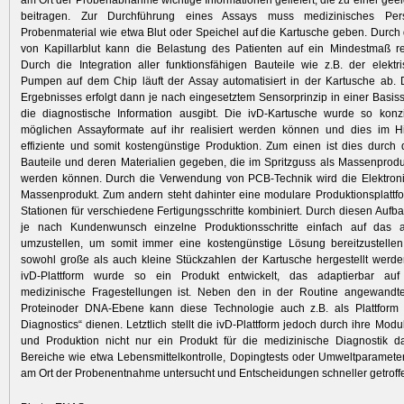
am Ort der Probenabnahme wichtige Informationen geliefert, die zu einer gee
beitragen. Zur Durchführung eines Assays muss medizinisches Pe
Probenmaterial wie etwa Blut oder Speichel auf die Kartusche geben. Durc
von Kapillarblut kann die Belastung des Patienten auf ein Mindestmaß re
Durch die Integration aller funktionsfähigen Bauteile wie z.B. der elektr
Pumpen auf dem Chip läuft der Assay automatisiert in der Kartusche ab. 
Ergebnisses erfolgt dann je nach eingesetztem Sensorprinzip in einer Basisst
die diagnostische Information ausgibt. Die ivD-Kartusche wurde so konzi
möglichen Assayformate auf ihr realisiert werden können und dies im Hi
effiziente und somit kostengünstige Produktion. Zum einen ist dies durch
Bauteile und deren Materialien gegeben, die im Spritzguss als Massenproduk
werden können. Durch die Verwendung von PCB-Technik wird die Elektroni
Massenprodukt. Zum andern steht dahinter eine modulare Produktionsplattfo
Stationen für verschiedene Fertigungsschritte kombiniert. Durch diesen Aufba
je nach Kundenwunsch einzelne Produktionsschritte einfach auf das a
umzustellen, um somit immer eine kostengünstige Lösung bereitzustelle
sowohl große als auch kleine Stückzahlen der Kartusche hergestellt werde
ivD-Plattform wurde so ein Produkt entwickelt, das adaptierbar auf
medizinische Fragestellungen ist. Neben den in der Routine angewandt
Proteinoder DNA-Ebene kann diese Technologie auch z.B. als Plattform
Diagnostics“ dienen. Letztlich stellt die ivD-Plattform jedoch durch ihre Modul
und Produktion nicht nur ein Produkt für die medizinische Diagnostik d
Bereiche wie etwa Lebensmittelkontrolle, Dopingtests oder Umweltparamete
am Ort der Probenentnahme untersucht und Entscheidungen schneller getroff