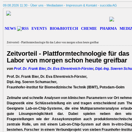
09.08.2026 11:30 -
Über uns
-
Mediadaten
-
Impressum & Kontakt
-
succidia AG
NEWS
EVENTS
BIO&BIOTECH
CHEMIE
PHARMA
MEDIZ
Zeitvorteil - Plattformtechnologie für das Labor von morgen schon heute greifbar
Zeitvorteil - Plattformtechnologie für das
Labor von morgen schon heute greifbar
von
Prof. Dr. Frank Bier
,
Dr. Eva Ehrentreich-Förster
,
Dipl.-Ing. Soeren Sc
Prof. Dr. Frank Bier, Dr. Eva Ehrentreich-Förster,
Dipl.-Ing. Soeren Schumacher,
Fraunhofer-Institut für Biomedizinische Technik (IBMT), Potsdam-Golm
Zeitnahe und schnelle Analysen von klinischen Parametern vor Ort nehmen
Diagnostik eine Schlüsselstellung ein und tragen entscheidend zum Ther
Geeignete Lab-on-Chip-Systeme, die eine Multiparameteranalyse erlaube
gute Lösungsmöglichkeit dar. Dabei spielen neben den wisse
Fragestellungen wie der Assaykonzeption auch produktionstechnisch
zentrale Rolle, um mit einem Lab-on-Chip-System auf dem In-vitro-Dia
bestehen. Forscher in einem Verbundprojekt von sieben Fraunhofer-Institu