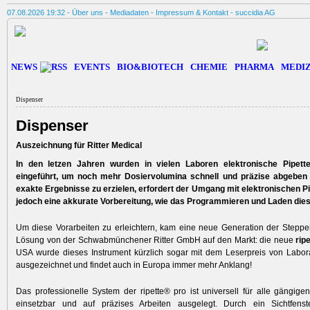
07.08.2026 19:32 -
Über uns
-
Mediadaten
-
Impressum & Kontakt
-
succidia AG
NEWS
EVENTS
BIO&BIOTECH
CHEMIE
PHARMA
MEDIZ
Dispenser
Dispenser
Auszeichnung für Ritter Medical
In den letzen Jahren wurden in vielen Laboren elektronische Pipett
eingeführt, um noch mehr Dosiervolumina schnell und präzise abgebe
exakte Ergebnisse zu erzielen, erfordert der Umgang mit elektronischen P
jedoch eine akkurate Vorbereitung, wie das Programmieren und Laden dies
Um diese Vorarbeiten zu erleichtern, kam eine neue Generation der Stepp
Lösung von der Schwabmünchener Ritter GmbH auf den Markt: die neue
rip
USA wurde dieses Instrument kürzlich sogar mit dem Leserpreis von Labor
ausgezeichnet und findet auch in Europa immer mehr Anklang!
Das professionelle System der ripette® pro ist universell für alle gängige
einsetzbar und auf präzises Arbeiten ausgelegt. Durch ein Sichtfen