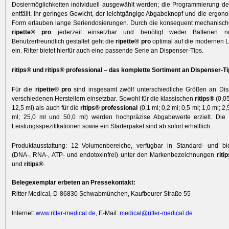
Dosiermöglichkeiten individuell ausgewählt werden; die Programmierung de
entfällt. Ihr geringes Gewicht, der leichtgängige Abgabeknopf und die ergon
Form erlauben lange Seriendosierungen. Durch die konsequent mechanische
ripette® pro
jederzeit einsetzbar und benötigt weder Batterien n
Benutzerfreundlich gestaltet geht die
ripette® pro
optimal auf die modernen 
ein. Ritter bietet hierfür auch eine passende Serie an Dispenser-Tips.
ritips® und ritips® professional – das komplette Sortiment an Dispenser-T
Für die
ripette® pro
sind insgesamt zwölf unterschiedliche Größen an Dis
verschiedenen Herstellern einsetzbar. Sowohl für die klassischen
ritips®
(0,05
12,5 ml) als auch für die
ritips® professional
(0,1 ml; 0,2 ml; 0,5 ml; 1,0 ml; 2,
ml; 25,0 ml und 50,0 ml) werden hochpräzise Abgabewerte erzielt. Die
Leistungsspezifikationen sowie ein Starterpaket sind ab sofort erhältlich.
Produktausstattung: 12 Volumenbereiche, verfügbar in Standard- und bio
(DNA-, RNA-, ATP- und endotoxinfrei) unter den Markenbezeichnungen
riti
und
ritips®
.
Belegexemplar erbeten an Pressekontakt:
Ritter Medical, D-86830 Schwabmünchen, Kaufbeurer Straße 55
Internet:
www.ritter
-medical.de
, E-Mail:
medical@ritter-medical.de