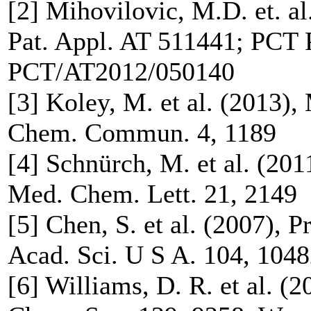
[2] Mihovilovic, M.D. et. al
Pat. Appl. AT 511441; PCT P
PCT/AT2012/050140
[3] Koley, M. et al. (2013),
Chem. Commun. 4, 1189
[4] Schnürch, M. et al. (201
Med. Chem. Lett. 21, 2149
[5] Chen, S. et al. (2007), P
Acad. Sci. U S A. 104, 104
[6] Williams, D. R. et al. (