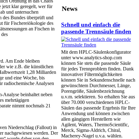
lich Ordnung in das Chaos
tzt klar geregelt, wer für
News
 ab und untersuchen
n des Bundes überprüft und
t für Fischereiökologie des
Schnell und einfach die
itätsmessungen an Fischen in
passende Trennsäule finden
 des
Mit dem HPLC-Säulenkonfigurator
unter www.analytics-shop.com
ird. Am Ende bleiben
können Sie stets die passende Säule
er wie z.B. die künstlichen
für jedes Trennproblem finden. Dank
albwertszeit 1,28 Milliarden
innovativer Filtermöglichkeiten
ge und eine Woche, bis
können Sie in Sekundenschnelle nach
für radiochemische Analysen
gewünschtem Durchmesser, Länge,
Porengröße, Säulenbezeichnung
m-Analyse beinhaltet neben
u.v.m. selektieren. So erhalten Sie aus
des mehrtägigen
über 70.000 verschiedenen HPLC-
äparate nimmt nochmals 21
Säulen das passende Ergebnis für Ihre
Anwendung und können zwischen
allen gängigen Herstellern wie
Agilent, Waters, ThermoScientific,
n Niederschlag (Fallout) in
Merck, Sigma-Aldrich, Chiral,
sser nachgewiesen werden. Der
Macherey-Nagel u.v.a. wählen.
ium“ wurde daher von den