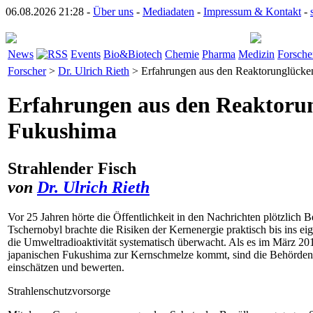
06.08.2026 21:28 -
Über uns
-
Mediadaten
-
Impressum & Kontakt
-
News
Events
Bio&Biotech
Chemie
Pharma
Medizin
Forsche
Forscher
>
Dr. Ulrich Rieth
> Erfahrungen aus den Reaktorunglücke
Erfahrungen aus den Reaktoru
Fukushima
Strahlender Fisch
von
Dr. Ulrich Rieth
Vor 25 Jahren hörte die Öffentlichkeit in den Nachrichten plötzlich
Tschernobyl brachte die Risiken der Kernenergie praktisch bis ins e
die Umweltradioaktivität systematisch überwacht. Als es im März 2
japanischen Fukushima zur Kernschmelze kommt, sind die Behörden h
einschätzen und bewerten.
Strahlenschutzvorsorge