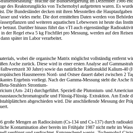
trahlenbelastung“ brachte die Bundesregierung im Dezember 1986 end
ge des Reaktorunglücks von Tschernobyl aufgetreten waren. Es wurde je
ist. Die Bundesländer decken mit ihren Messstellen die Hauptaufgaben
asser und vieles mehr. Die dort ermittelten Daten werden von Behörde
asserpflanzen und weiteren aquatischen Lebewesen ist heute das Institu
 betraut. Darüber hinaus führt das vTI auch eigenständige Radioaktiv
 in der Regel etwa 5 kg Fischfilet pro Messung, werden auf den Reisen
dann später im Labor verarbeitet.
aterials, wobei die organische Matrix möglichst vollständig entfernt w
ßen Asche zurück. Diese wird in einer ersten Analyse auf Gammastrahl
lbwertszeit 30 Jahre) sowie das natürliche Radionuklid Kalium-40 (H
leuropäischen Hausmeeren Nord- und Ostsee dauert dabei zwischen 2 Ta
fikantes Ergebnis vorliegt. Nach der Gamma-Messung steht die Asche 
eta-Strahlers Strontium-
icium (Am- 241) durchgeführt. Speziell die Plutonium- und Americiu
enaustauschchromatografie und Flüssig-Flüssig- Extraktion. Am Ende 
elstahlplättchen abgeschieden wird. Die anschließende Messung der Pr
uert.
 große Mengen an Radiocäsium (Cs-134 und Cs-137) durch radioaktive
tliche Kontamination aber bereits im Frühjahr 1987 nicht mehr im Wa
chnell verdünnt und verfrachtet. Entsprechend wenig „Tschernobyl-Cäs