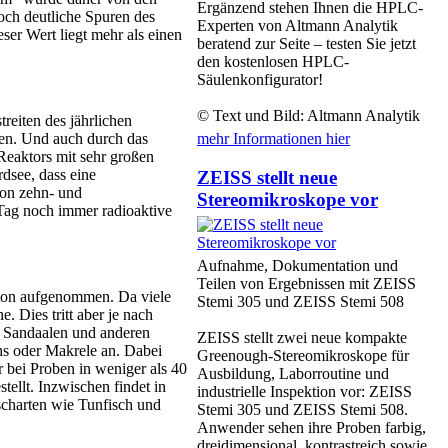
Ergänzend stehen Ihnen die HPLC-
och deutliche Spuren des
Experten von Altmann Analytik
er Wert liegt mehr als einen
beratend zur Seite – testen Sie jetzt
den kostenlosen HPLC-
Säulenkonfigurator!
© Text und Bild: Altmann Analytik
reiten des jährlichen
hen. Und auch durch das
mehr Informationen hier
Reaktors mit sehr großen
dsee, dass eine
ZEISS stellt neue
von zehn- und
Stereomikroskope vor
 Tag noch immer radioaktive
Aufnahme, Dokumentation und
Teilen von Ergebnissen mit ZEISS
kton aufgenommen. Da viele
Stemi 305 und ZEISS Stemi 508
. Dies tritt aber je nach
n Sandaalen und anderen
ZEISS stellt zwei neue kompakte
hs oder Makrele an. Dabei
Greenough-Stereomikroskope für
bei Proben in weniger als 40
Ausbildung, Laborroutine und
ellt. Inzwischen findet in
industrielle Inspektion vor: ZEISS
scharten wie Tunfisch und
Stemi 305 und ZEISS Stemi 508.
Anwender sehen ihre Proben farbig,
dreidimensional, kontrastreich sowie