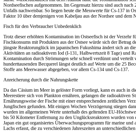
Nordseefischen aufgenommen. Im Gegensatz hierzu sind auch nach 25
Unfalls nachweisbar. So liegen heute die Messwerte für Cs-137 in Os
Faktor 10 über demjenigen von Kabeljau aus der Nordsee und dem No
Fisch für den Verbraucher Unbedenklich
Trotz dieser erhöhten Kontamination im Ostseefisch ist der Verzehr f
Fischkonsums mit Produkten aus der Ostsee würde sich der Betrag de
jüngste Reaktorunglück im japanischen Fukushima ändert sich an die
Aktivitäten an radioaktivem Iod (I-131, Halbwertszeit 8 Tage) und Ra
Kontamination durch Strömungen sehr schnell verdünnt und verteilt 
hunderttausenden Becquerel längst deutlich auf Werte um die 25 Bec
Stoffe ans Meerwasser abgegeben, vor allem Cs-134 und Cs-137.
Anreicherung durch die Nahrungskette
Da das Cäsium im Meer in gelöster Form vorliegt, kann es auch in 
Meerestiere sich von Plankton ernähren, gelangen die radioaktiven Sto
Ernährungsweise der Fische mit einer entsprechenden zeitlichen Ve
Jungfischen gefunden. Mit einigen Wochen Verzögerung stiegen dann 
wurden im allgemeinen Werte unterhalb des geltenden EU-Höchstwer
bis 50 Kilometer Entfernung zu den Unglücksreaktoren wurden von de
Japan ein gut organisiertes Überwachungsprogramm für marine und al
Lachs erfasst, die zu verschiedenen Jahreszeiten an unterschiedliche