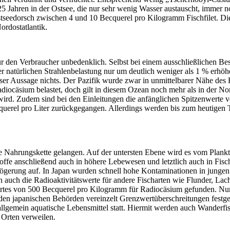
 Jahren in der Ostsee, die nur sehr wenig Wasser austauscht, immer n
tseedorsch zwischen 4 und 10 Becquerel pro Kilogramm Fischfilet. Dies
rdostatlantik.
ür den Verbraucher unbedenklich. Selbst bei einem ausschließlichen Best
r natürlichen Strahlenbelastung nur um deutlich weniger als 1 % erhö
ser Aussage nichts. Der Pazifik wurde zwar in unmittelbarer Nähe des 
diocäsium belastet, doch gilt in diesem Ozean noch mehr als in der Nor
wird. Zudem sind bei den Einleitungen die anfänglichen Spitzenwerte 
querel pro Liter zurückgegangen. Allerdings werden bis zum heutigen
die Nahrungskette gelangen. Auf der untersten Ebene wird es vom Plan
ffe anschließend auch in höhere Lebewesen und letztlich auch in Fische
rzögerung auf. In Japan wurden schnell hohe Kontaminationen in junge
auch die Radioaktivitätswerte für andere Fischarten wie Flunder, Lac
tes von 500 Becquerel pro Kilogramm für Radiocäsium gefunden. Nur 
n japanischen Behörden vereinzelt Grenzwertüberschreitungen festgest
lgemein aquatische Lebensmittel statt. Hiermit werden auch Wanderfi
n Orten verweilen.