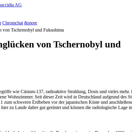
succidia AG
r
Chromchat
&more
n von Tschernobyl und Fukushima
nglücken von Tschernobyl und
 Begriffe wie Cäsium-137, radioaktive Strahlung, Dosis und vieles mehr
igene Wohnzimmer. Seit dieser Zeit wird in Deutschland aufgrund des S
011 zum schweren Erdbeben vor der japanischen Küste und anschließend
ier zu Lande daher gut gerüstet und können die radiologische Lage in