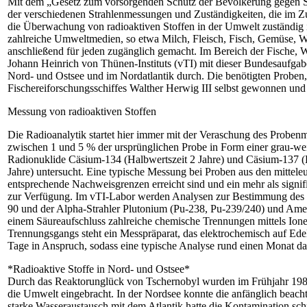
Mit dem „Gesetz zum vorsorgenden Schutz der Bevölkerung gegen S
der verschiedenen Strahlenmessungen und Zuständigkeiten, die im Zu
die Überwachung von radioaktiven Stoffen in der Umwelt zuständig 
zahlreiche Umweltmedien, so etwa Milch, Fleisch, Fisch, Gemüse, W
anschließend für jeden zugänglich gemacht. Im Bereich der Fische, W
Johann Heinrich von Thünen-Instituts (vTI) mit dieser Bundesaufgabe
Nord- und Ostsee und im Nordatlantik durch. Die benötigten Proben,
Fischereiforschungsschiffes Walther Herwig III selbst gewonnen und 
Messung von radioaktiven Stoffen
Die Radioanalytik startet hier immer mit der Veraschung des Probenm
zwischen 1 und 5 % der ursprünglichen Probe in Form einer grau-wei
Radionuklide Cäsium-134 (Halbwertszeit 2 Jahre) und Cäsium-137 (Ha
Jahre) untersucht. Eine typische Messung bei Proben aus den mitte
entsprechende Nachweisgrenzen erreicht sind und ein mehr als signi
zur Verfügung. Im vTI-Labor werden Analysen zur Bestimmung des B
90 und der Alpha-Strahler Plutonium (Pu-238, Pu-239/240) und Amer
einem Säureaufschluss zahlreiche chemische Trennungen mittels Ion
Trennungsgangs steht ein Messpräparat, das elektrochemisch auf Ed
Tage in Anspruch, sodass eine typische Analyse rund einen Monat da
*Radioaktive Stoffe in Nord- und Ostsee*
Durch das Reaktorunglück von Tschernobyl wurden im Frühjahr 1986
die Umwelt eingebracht. In der Nordsee konnte die anfänglich beach
starke Wasseraustausch mit dem Atlantik hatte die Kontamination s