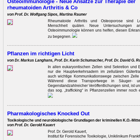
Osteoimmunologie - Neue Ansätze zur Therapie der
rheumatoiden Arthritis & Co
von Prof. Dr. Wolfgang Sipos, Martina Rauner
Rheumatoide Arthritis und Osteoporose sind L
Menschheit quälen. Neue Untersuchungen 
Osteoimmunologie können uns helfen, diesen Erkra
zu begegnen.
Pflanzen im richtigen Licht
von Dr. Markus Langhans, Prof. Dr. Karin Schumacher, Prof. Dr. David G. 
In allen eukaryontischen Zellen sind Sekretion und 
nur die Hauptverkehrsadern im zellulären Gütertra
auch wichtige Kommunikationswege zwischen Zelle
Während diese Transportwege in Säuger- un
Gegenstandzahlreicher Veröffentlichungen sind, ist u
das sog. „trafficking“ in Pflanzenzellen immer noch 
Pharmakologisches Knocked Out
Toxikologische und neurobiologische Grundlagen der kriminellen K.O.-Mitte
von Prof. Dr. Gerold Kauert
Prof. Dr. Gerold Kauert,
Institut für Forensische Toxikologie, Uniklinikum Frankf