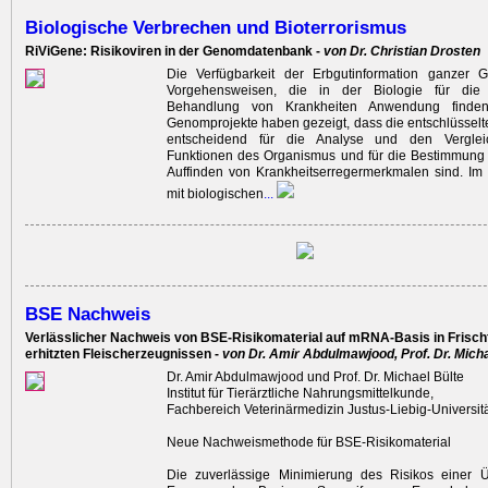
Biologische Verbrechen und Bioterrorismus
RiViGene: Risikoviren in der Genomdatenbank -
von Dr. Christian Drosten
Die Verfügbarkeit der Erbgutinformation ganzer
Vorgehensweisen, die in der Biologie für di
Behandlung von Krankheiten Anwendung finden, r
Genomprojekte haben gezeigt, dass die entschlüsselt
entscheidend für die Analyse und den Vergleic
Funktionen des Organismus und für die Bestimmung
Auffinden von Krankheitserregermerkmalen sind. 
mit biologischen
...
BSE Nachweis
Verlässlicher Nachweis von BSE-Risikomaterial auf mRNA-Basis in Frisch
erhitzten Fleischerzeugnissen -
von Dr. Amir Abdulmawjood, Prof. Dr. Micha
Dr. Amir Abdulmawjood und Prof. Dr. Michael Bülte
Institut für Tierärztliche Nahrungsmittelkunde,
Fachbereich Veterinärmedizin Justus-Liebig-Universit
Neue Nachweismethode für BSE-Risikomaterial
Die zuverlässige Minimierung des Risikos einer 