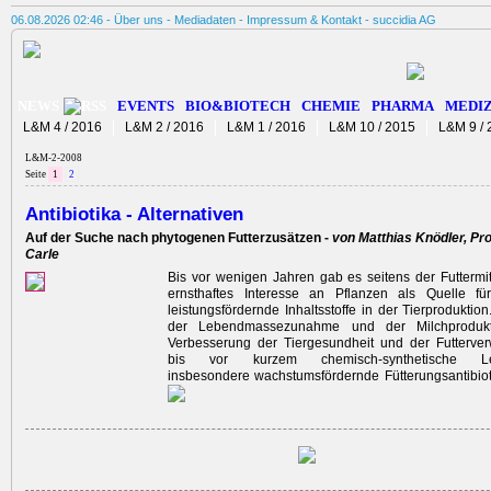
06.08.2026 02:46 -
Über uns
-
Mediadaten
-
Impressum & Kontakt
-
succidia AG
NEWS
EVENTS
BIO&BIOTECH
CHEMIE
PHARMA
MEDIZ
L&M 4 / 2016
L&M 2 / 2016
L&M 1 / 2016
L&M 10 / 2015
L&M 9 / 
L&M-2-2008
Seite
1
2
Antibiotika - Alternativen
Auf der Suche nach phytogenen Futterzusätzen -
von Matthias Knödler, Pro
Carle
Bis vor wenigen Jahren gab es seitens der Futtermitt
ernsthaftes Interesse an Pflanzen als Quelle fü
leistungsfördernde Inhaltsstoffe in der Tierproduktio
der Lebendmassezunahme und der Milchprodukt
Verbesserung der Tiergesundheit und der Futterve
bis vor kurzem chemisch-synthetische Leist
insbesondere wachstumsfördernde Fütterungsantibioti