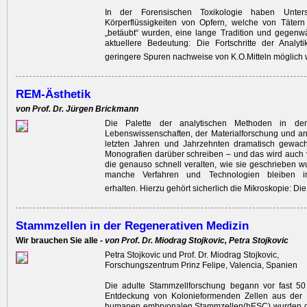
In der Forensischen Toxikologie haben Unter
Körperflüssigkeiten von Opfern, welche von Tätern 
„betäubt“ wurden, eine lange Tradition und gegenw
aktuellere Bedeutung: Die Fortschritte der Analyt
geringere Spuren nachweise von K.O.Mitteln möglich
REM-Ästhetik
von Prof. Dr. Jürgen Brickmann
Die Palette der analytischen Methoden in de
Lebenswissenschaften, der Materialforschung und an
letzten Jahren und Jahrzehnten dramatisch gewa
Monografien darüber schreiben – und das wird auch vi
die genauso schnell veralten, wie sie geschrieben 
manche Verfahren und Technologien bleiben i
erhalten. Hierzu gehört sicherlich die Mikroskopie: Die
Stammzellen in der Regenerativen Medizin
Wir brauchen Sie alle -
von Prof. Dr. Miodrag Stojkovic, Petra Stojkovic
Petra Stojkovic und Prof. Dr. Miodrag Stojkovic,
Forschungszentrum Prinz Felipe, Valencia, Spanien
Die adulte Stammzellforschung begann vor fast 50
Entdeckung von Kolonieformenden Zellen aus der M
humanen embryonalen Stammzellen(hESC) wurden d