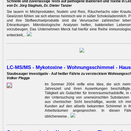
Schnelle und zuverlässige Tests auf pathogene Bakterien und Toxine in Leb
von Dr. Jörg Slaghuis, Dr. Dieter Tanzer
Sie lauern in Milchprodukten, Nudeln und Reis, Räucherlachs oder Krautsa
Gewürzen fühlen sie sich ebenso heimisch wie in süßer Schokoladenmilch.
und ihre Stoffwechselprodukte sind die Verursacher zahlreicher lebens
Erkrankungen. Mikrobiologische Analysen helfen, bakteriellen Lebensmit
vorzubeugen. Das Unternehmen Merck hat hierfür eine Reihe immunologisch
entwickelt,
...
LC-MS/MS - Mykotoxine - Wohnungsschimmel - Haus
Staubsauger investigativ - Auf heißer Fährte zu verstecktem Wohnungssc
Volker Plegge
Im Sommer 2004 reifte eine Idee, die sich mehr
Jahreszeit und ihren Auswirkungen beschäftigt
Tätigkeit als Gutachter für Innenraumschadstoffe, in 
der Untersuchung von unerwünschten Substanzen 
aus chemischer Sicht beschäftige, wurde ich im
Kunden auf den allseits bekannten Schimmel in 
Arbeitsräumen angesprochen. In diesen Fäl
üblicherweise
...