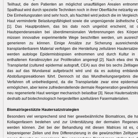
Teilhaut, die dem Patienten an möglichst unauffälligen Arealen entnom
Spalthaut wird durch spezielle Techniken noch in ihrer Oberfläche netzartig v
Die Einheilungsraten sind sehr hoch, als Nachteil wird jedoch die im Vergleich
Haut verminderte Belastungsfähigkeit sowie die ungenügende ästhetische 
[1]. Das Hauptproblem, das bis dato noch ungelöst erscheint, ist
Hautspenderarealen bei überdimensionalen Verbrennungen des Körper
müssen innovative experimentelle Wege beschritten werden, um ausreic
generieren zu können. Einige Ansätze zur Sicherung ausreichen
transplantierbarem Material verfolgen die Herstellung zellulären Hautersatzes
werden autologe Epidermisbiopsien entnommen und durch Kultur in 
enthaltenen Keratinozyten zur Proliferation angeregt [2]. Nach etwa drei 
Transplantat (cultured epidermal autograft, CEA) aus drei bis sechs Zelllage
das auf das Wundareal aufgebracht wird und da es autolog entstande
Abstoßungsreaktionen führt. Dennoch ist das Wundheilungsergebnis die
Verfahren oft unbefriedigend, da die Transplantate zwar eine epiderma
ermöglichen, aber keine zufriedenstellende dermale Regeneration gewährleiste
neu regenerierte Haut weniger mechanisch belastbar [3]. Neue Hautersatzstr
deshalb auf biotechnologisch hergestellten azellulären Fasermaterialien.
Biomatrixgestützte Hautersatzstrategien
Besonders viel versprechend sind hier gewebeähnliche Biomatrices, die h
Kollagenfasern bestehen und zur Unterstützung der dermalen Regener
werden können. Ziel bei der Behandlung mit diesen Matrices ist es,
körpereigener Zellen und ihre Differenzierung in die gewünschten Zelltype