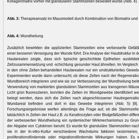
Kollagenmatrix vorher mit glandulären Stammzellen besiedelt wurde (Abb. 4).
Abb. 3:
Therapieansatz im Mausmodell durch Kombination von Biomatrix und
Abb. 4:
Wundheilung
Zusätzlich bewirkten die applizierten Stammzellen eine verbesserte Gefä
einer besseren Versorgung der Wunde führt. Die Analyse der Hautstruktur in d
Hautarealen zeigte, dass sich typische geschichtete Epithelien ausbildet
Zellzusammensetzung und -schichtung gesunder Haut ähnelten. Im Vergleich 
in den ohne Zellen behandelten Hautarealen nur ein unstrukturiertes Gewebe 
Experimenten wurde dann untersucht, ob diese Zellen nach der Regeneration
Wundbereich integrieren und wie sie zur Verbesserung der Wundheilung beit
Verwendung von markierten glandulären Stammzellen aus transgenen Mäusen
Licht grün fluoreszieren, konnten die Zellen im Wundgewebe identifiziert w
belegt werden, dass sich die Zellen nach abgeschlossener Hautregenratio
Wundareal befinden und dort in das Gewebe integrieren (Abb. 5) [9].
Forschungsergebnisse werfen allerdings die Frage auf, ob die Stammzell
tatsächlich in Zellen der Haut z.B. zu Keratinozyten oder Blutgefäßzellen diffe
der verbesserten Wundheilung ein systemischer Wirkmechanismus zu Grunde
der Abgabe von Cytokinen beruht. Es wurde für glanduläre Stammzellen na
sie in der In-vitro-Kultur verschiedene Wachstums faktoren sezernieren,
proliferationsfördernde oder migrationsfördernde Wirkungen haben. Es