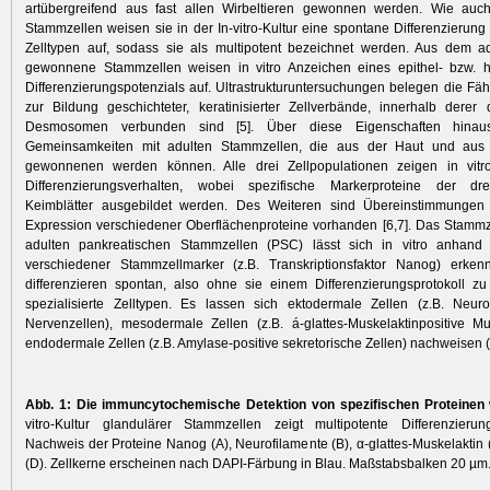
artübergreifend aus fast allen Wirbeltieren gewonnen werden. Wie auc
Stammzellen weisen sie in der In-vitro-Kultur eine spontane Differenzierung
Zelltypen auf, sodass sie als multipotent bezeichnet werden. Aus dem a
gewonnene Stammzellen weisen in vitro Anzeichen eines epithel- bzw. ha
Differenzierungspotenzials auf. Ultrastrukturuntersuchungen belegen die Fähi
zur Bildung geschichteter, keratinisierter Zellverbände, innerhalb derer
Desmosomen verbunden sind [5]. Über diese Eigenschaften hinaus
Gemeinsamkeiten mit adulten Stammzellen, die aus der Haut und aus 
gewonnenen werden können. Alle drei Zellpopulationen zeigen in vitr
Differenzierungsverhalten, wobei spezifische Markerproteine der dr
Keimblätter ausgebildet werden. Des Weiteren sind Übereinstimmungen h
Expression verschiedener Oberflächenproteine vorhanden [6,7]. Das Stammz
adulten pankreatischen Stammzellen (PSC) lässt sich in vitro anhand
verschiedener Stammzellmarker (z.B. Transkriptionsfaktor Nanog) erken
differenzieren spontan, also ohne sie einem Differenzierungsprotokoll zu
spezialisierte Zelltypen. Es lassen sich ektodermale Zellen (z.B. Neurof
Nervenzellen), mesodermale Zellen (z.B. á-glattes-Muskelaktinpositive M
endodermale Zellen (z.B. Amylase-positive sekretorische Zellen) nachweisen (
Abb. 1: Die immuncytochemische Detektion von spezifischen Proteinen
vitro-Kultur glandulärer Stammzellen zeigt multipotente Differenzierung
Nachweis der Proteine Nanog (A), Neurofilamente (B), α-glattes-Muskelaktin
(D). Zellkerne erscheinen nach DAPI-Färbung in Blau. Maßstabsbalken 20 µm