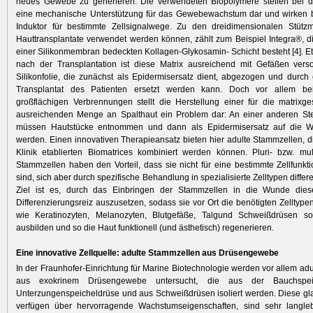
neues Gewebe zu generieren. Die verwendeten Biopolymere stellen bei 
eine mechanische Unterstützung für das Gewebewachstum dar und wirken b
Induktor für bestimmte Zellsignalwege. Zu den dreidimensionalen Stützma
Hauttransplantate verwendet werden können, zählt zum Beispiel Integra®, d
einer Silikonmembran bedeckten Kollagen-Glykosamin- Schicht besteht [4]. 
nach der Transplantation ist diese Matrix ausreichend mit Gefäßen verso
Silikonfolie, die zunächst als Epidermisersatz dient, abgezogen und durch
Transplantat des Patienten ersetzt werden kann. Doch vor allem bei
großflächigen Verbrennungen stellt die Herstellung einer für die matrixge
ausreichenden Menge an Spalthaut ein Problem dar: An einer anderen Ste
müssen Hautstücke entnommen und dann als Epidermisersatz auf die W
werden. Einen innovativen Therapieansatz bieten hier adulte Stammzellen, di
Klinik etablierten Biomatrices kombiniert werden können. Pluri- bzw. mul
Stammzellen haben den Vorteil, dass sie nicht für eine bestimmte Zellfunkt
sind, sich aber durch spezifische Behandlung in spezialisierte Zelltypen diffe
Ziel ist es, durch das Einbringen der Stammzellen in die Wunde die
Differenzierungsreiz auszusetzen, sodass sie vor Ort die benötigten Zelltype
wie Keratinozyten, Melanozyten, Blutgefäße, Talgund Schweißdrüsen sow
ausbilden und so die Haut funktionell (und ästhetisch) regenerieren.
Eine innovative Zellquelle: adulte Stammzellen aus Drüsengewebe
In der Fraunhofer-Einrichtung für Marine Biotechnologie werden vor allem ad
aus exokrinem Drüsengewebe untersucht, die aus der Bauchspeic
Unterzungenspeicheldrüse und aus Schweißdrüsen isoliert werden. Diese gl
verfügen über hervorragende Wachstumseigenschaften, sind sehr langl