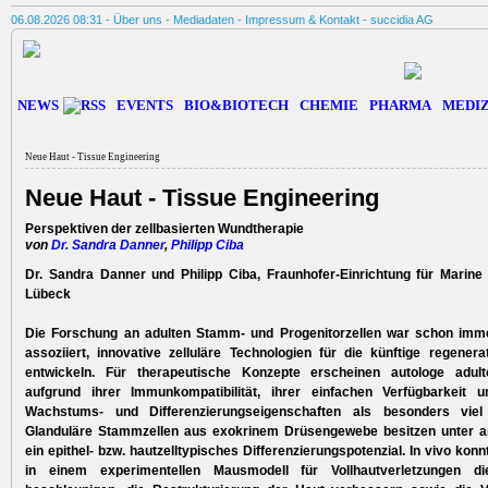
06.08.2026 08:31 -
Über uns
-
Mediadaten
-
Impressum & Kontakt
-
succidia AG
NEWS
EVENTS
BIO&BIOTECH
CHEMIE
PHARMA
MEDIZ
Neue Haut - Tissue Engineering
Neue Haut - Tissue Engineering
Perspektiven der zellbasierten Wundtherapie
von
Dr. Sandra Danner
,
Philipp Ciba
Dr. Sandra Danner und Philipp Ciba, Fraunhofer-Einrichtung für Marine 
Lübeck
Die Forschung an adulten Stamm- und Progenitorzellen war schon imm
assoziiert, innovative zelluläre Technologien für die künftige regenera
entwickeln. Für therapeutische Konzepte erscheinen autologe adul
aufgrund ihrer Immunkompatibilität, ihrer einfachen Verfügbarkeit 
Wachstums- und Differenzierungseigenschaften als besonders viel
Glanduläre Stammzellen aus exokrinem Drüsengewebe besitzen unter a
ein epithel- bzw. hautzelltypisches Differenzierungspotenzial. In vivo konn
in einem experimentellen Mausmodell für Vollhautverletzungen d