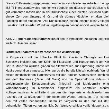
Dieses Differenzierungspotenzial konnte in verschiedenen Arbeiten nach
[5,6,7]. Interessanterweise konnten wir beobachten, dass sich pankreatische 
gut vermehren lassen und in der Kulturschale einen dichten Zellrasen bilde
einiger Zeit vom Untergrund löst und als dünnes Häutchen erhalten bleib
Fähigkeit, derart stabile Zell-Zell-Kontakte auszubilden, machte diese Zellpop
Einsatz in zellbasierten Wundheilungstherapien besonders viel versprechend.
Abb. 2: Pankreatische Stammzellen
bilden in vitro dichte Zellrasen, die sic
weiter kultivieren lassen
Glanduläre Stammzellen verbessern die Wundheilung
In Kooperation mit der Lübecker Klinik für Plastische Chirurgie am Univ
Schleswig-Holstein und der Klinik für Plastische- und Handchirurgie am Kli
Isar in München wurden glanduläre Stammzellen zur Erprobung innovative
Hautregeneration eingesetzt. Hier wurde die bereits klinisch etablierte Wund
mittels matrixbasierten Hautersatzes mit den adulten Stammzellen kombini
aus dem Pankreas (Ratte und Maus) und der Speicheldrüse (Maus) w
dreidimensionale Kollagenmatrices (Integra® und Matriderm®) ei
Wundabdeckung im Mausmodell eingesetzt. Als Kontrollen dienten
Kollagenmatrices. Anschließend wurden die regenerierte Hautstruktur ana
Ausmaß der Gefäßbildung in der heilenden Wunde untersucht. Der Regener
den mit Zellen behandelten Tieren im Vergleich zu den nur mit der 
behandelten Tieren war erstaunlich. Der Wundverschluss verlief doppelt so s