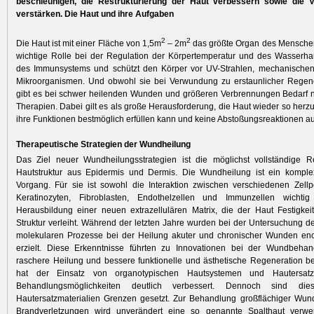
beschleunigen, die Restrukturierung der Haut verbessern sowie die V
verstärken. Die Haut und ihre Aufgaben
2
2
Die Haut ist mit einer Fläche von 1,5m
– 2m
das größte Organ des Menschen.
wichtige Rolle bei der Regulation der Körpertemperatur und des Wasserhaus
des Immunsystems und schützt den Körper vor UV-Strahlen, mechanischen
Mikroorganismen. Und obwohl sie bei Verwundung zu erstaunlicher Regener
gibt es bei schwer heilenden Wunden und größeren Verbrennungen Bedarf n
Therapien. Dabei gilt es als große Herausforderung, die Haut wieder so herzu
ihre Funktionen bestmöglich erfüllen kann und keine Abstoßungsreaktionen auf
Therapeutische Strategien der Wundheilung
Das Ziel neuer Wundheilungsstrategien ist die möglichst vollständige R
Hautstruktur aus Epidermis und Dermis. Die Wundheilung ist ein komplex
Vorgang. Für sie ist sowohl die Interaktion zwischen verschiedenen Zell
Keratinozyten, Fibroblasten, Endothelzellen und Immunzellen wichti
Herausbildung einer neuen extrazellulären Matrix, die der Haut Festigkeit,
Struktur verleiht. Während der letzten Jahre wurden bei der Untersuchung de
molekularen Prozesse bei der Heilung akuter und chronischer Wunden enor
erzielt. Diese Erkenntnisse führten zu Innovationen bei der Wundbehan
raschere Heilung und bessere funktionelle und ästhetische Regeneration be
hat der Einsatz von organotypischen Hautsystemen und Hautersatzm
Behandlungsmöglichkeiten deutlich verbessert. Dennoch sind die
Hautersatzmaterialien Grenzen gesetzt. Zur Behandlung großflächiger Wun
Brandverletzungen wird unverändert eine so genannte Spalthaut verwe