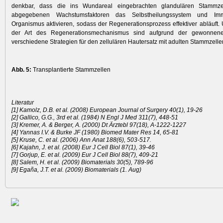
denkbar, dass die ins Wundareal eingebrachten glandulären Stammze
abgegebenen Wachstumsfaktoren das Selbstheilungssystem und Im
Organismus aktivieren, sodass der Regenerationsprozess effektiver abläuft
der Art des Regenerationsmechanismus sind aufgrund der gewonnene
verschiedene Strategien für den zellulären Hautersatz mit adulten Stammzelle
Abb. 5:
Transplantierte Stammzellen
Literatur
[1] Kamolz, D.B. et al. (2008) European Journal of Surgery 40(1), 19-26
[2] Gallico, G.G., 3rd et al. (1984) N Engl J Med 311(7), 448-51
[3] Kremer, A. & Berger, A. (2000) Dt Ärztebl 97(18), A-1222-1227
[4] Yannas I.V. & Burke JF (1980) Biomed Mater Res 14, 65-81
[5] Kruse, C. et al. (2006) Ann Anat 188(6), 503-517.
[6] Kajahn, J. et al. (2008) Eur J Cell Biol 87(1), 39-46
[7] Gorjup, E. et al. (2009) Eur J Cell Biol 88(7), 409-21
[8] Salem, H. et al. (2009) Biomaterials 30(5), 789-96
[9] Egaña, J.T. et al. (2009) Biomaterials (1. Aug)