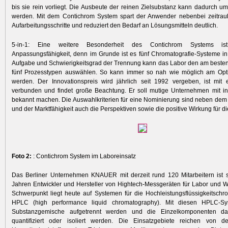
bis sie rein vorliegt. Die Ausbeute der reinen Zielsubstanz kann dadurch u
werden. Mit dem Contichrom System spart der Anwender nebenbei zeitra
Aufarbeitungsschritte und reduziert den Bedarf an Lösungsmitteln deutlich.
5-in-1: Eine weitere Besonderheit des Contichrom Systems i
Anpassungsfähigkeit, denn im Grunde ist es fünf Chromatografie-Systeme i
Aufgabe und Schwierigkeitsgrad der Trennung kann das Labor den am beste
fünf Prozesstypen auswählen. So kann immer so nah wie möglich am Opt
werden. Der Innovationspreis wird jährlich seit 1992 vergeben, ist mit 
verbunden und findet große Beachtung. Er soll mutige Unternehmen mit in
bekannt machen. Die Auswahlkriterien für eine Nominierung sind neben dem
und der Marktfähigkeit auch die Perspektiven sowie die positive Wirkung für d
Foto 2:
: Contichrom System im Laboreinsatz
Das Berliner Unternehmen KNAUER mit derzeit rund 120 Mitarbeitern ist s
Jahren Entwickler und Hersteller von Hightech-Messgeräten für Labor und W
Schwerpunkt liegt heute auf Systemen für die Hochleistungsflüssigkeitschro
HPLC (high performance liquid chromatography). Mit diesen HPLC-S
Substanzgemische aufgetrennt werden und die Einzelkomponenten dabei
quantifiziert oder isoliert werden. Die Einsatzgebiete reichen von 