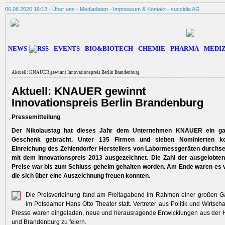
06.08.2026 16:12 -
Über uns
-
Mediadaten
-
Impressum & Kontakt
-
succidia AG
NEWS
EVENTS
BIO&BIOTECH
CHEMIE
PHARMA
MEDIZ
Aktuell: KNAUER gewinnt Innovationspreis Berlin Brandenburg
Aktuell: KNAUER gewinnt
Innovationspreis Berlin Brandenburg
Pressemitteilung
Der Nikolaustag hat dieses Jahr dem Unternehmen KNAUER ein ga
Geschenk gebracht. Unter 135 Firmen und sieben Nominierten ko
Einreichung des Zehlendorfer Herstellers von Labormessgeräten durchs
mit dem Innovationspreis 2013 ausgezeichnet. Die Zahl der ausgelobten
Preise war bis zum Schluss geheim gehalten worden. Am Ende waren es vi
die sich über eine Auszeichnung freuen konnten.
Die Preisverleihung fand am Freitagabend im Rahmen einer großen Ga
im Potsdamer Hans Otto Theater statt. Vertreter aus Politik und Wirtsch
Presse waren eingeladen, neue und herausragende Entwicklungen aus der H
und Brandenburg zu feiern.