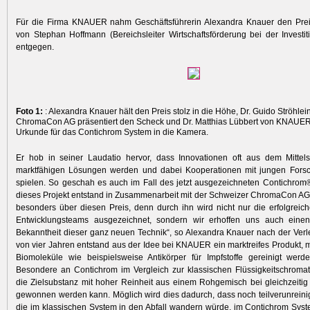
Für die Firma KNAUER nahm Geschäftsführerin Alexandra Knauer den Pre
von Stephan Hoffmann (Bereichsleiter Wirtschaftsförderung bei der Investit
entgegen.
Foto 1:
: Alexandra Knauer hält den Preis stolz in die Höhe, Dr. Guido Ströhlei
ChromaCon AG präsentiert den Scheck und Dr. Matthias Lübbert von KNAUER 
Urkunde für das Contichrom System in die Kamera.
Er hob in seiner Laudatio hervor, dass Innovationen oft aus dem Mittel
marktfähigen Lösungen werden und dabei Kooperationen mit jungen Forsc
spielen. So geschah es auch im Fall des jetzt ausgezeichneten Contichro
dieses Projekt entstand in Zusammenarbeit mit der Schweizer ChromaCon AG.
besonders über diesen Preis, denn durch ihn wird nicht nur die erfolgreich
Entwicklungsteams ausgezeichnet, sondern wir erhoffen uns auch eine
Bekanntheit dieser ganz neuen Technik“, so Alexandra Knauer nach der Verl
von vier Jahren entstand aus der Idee bei KNAUER ein marktreifes Produkt, m
Biomoleküle wie beispielsweise Antikörper für Impfstoffe gereinigt wer
Besondere an Contichrom im Vergleich zur klassischen Flüssigkeitschromato
die Zielsubstanz mit hoher Reinheit aus einem Rohgemisch bei gleichzeiti
gewonnen werden kann. Möglich wird dies dadurch, dass noch teilverunreinig
die im klassischen System in den Abfall wandern würde, im Contichrom Syste