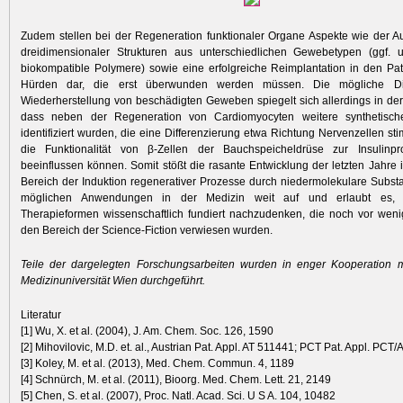
Zudem stellen bei der Regeneration funktionaler Organe Aspekte wie der 
dreidimensionaler Strukturen aus unterschiedlichen Gewebetypen (ggf. un
biokompatible Polymere) sowie eine erfolgreiche Reimplantation in den Pa
Hürden dar, die erst überwunden werden müssen. Die mögliche Div
Wiederherstellung von beschädigten Geweben spiegelt sich allerdings in der
dass neben der Regeneration von Cardiomyocyten weitere synthetisch
identifiziert wurden, die eine Differenzierung etwa Richtung Nervenzellen sti
die Funktionalität von β-Zellen der Bauchspeicheldrüse zur Insulinpro
beeinflussen können. Somit stößt die rasante Entwicklung der letzten Jahre
Bereich der Induktion regenerativer Prozesse durch niedermolekulare Subst
möglichen Anwendungen in der Medizin weit auf und erlaubt es, 
Therapieformen wissenschaftlich fundiert nachzudenken, die noch vor wen
den Bereich der Science-Fiction verwiesen wurden.
Teile der dargelegten Forschungsarbeiten wurden in enger Kooperation m
Medizinuniversität Wien durchgeführt.
Literatur
[1] Wu, X. et al. (2004), J. Am. Chem. Soc. 126, 1590
[2] Mihovilovic, M.D. et. al., Austrian Pat. Appl. AT 511441; PCT Pat. Appl. PC
[3] Koley, M. et al. (2013), Med. Chem. Commun. 4, 1189
[4] Schnürch, M. et al. (2011), Bioorg. Med. Chem. Lett. 21, 2149
[5] Chen, S. et al. (2007), Proc. Natl. Acad. Sci. U S A. 104, 10482