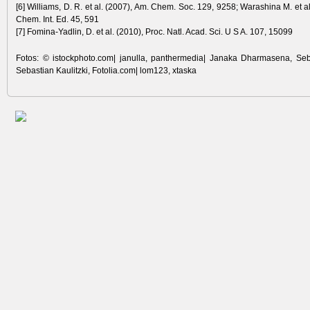
[6] Williams, D. R. et al. (2007), Am. Chem. Soc. 129, 9258; Warashina M. et a
Chem. Int. Ed. 45, 591
[7] Fomina-Yadlin, D. et al. (2010), Proc. Natl. Acad. Sci. U S A. 107, 15099
Fotos: © istockphoto.com| janulla, panthermedia| Janaka Dharmasena, Seba
Sebastian Kaulitzki, Fotolia.com| lom123, xtaska