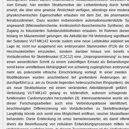
zum Einsatz; hier werden Strukturmotive der Leitverbindung durch funkt
ersetzt, die über eine gewisse Ähnlichkeit verfügen, allerdings eine modera
physikochemischen Eigenschaften erlauben mit dem Ziel, die pharmakol
feinabzustimmen. Dazu wurden insbesondere automationsunterstützte Sy
angewandt (Mikrowellenchemie, kontinuierlich-flusschemische Synthese), d
Zugang zu fokussierten Substanzbibliotheken erlauben. Im Rahmen dieser 
bislang im Mäusemodell gelungen, die Aktivität der Hit-Verbindung signifikant
der Substanz VUT-MK142 konnte zudem eine neue Leitstruktur etabliert we
Lage ist, nicht nur ausgehend von embryonalen Stammzellen (P19) die Dif
Herzmuskelzellen einzuleiten, sondern darüber hinaus von bereits vor
Vorläuferzellen für Skelettmuskel (C2C12) eine „Umprogrammierung“ zu bewir
einen wesentlichen Schritt zu einem zukünftigen Einsatz als Behandlungs
somit keine unmittelbare Abhängigkeit von schwierig zugänglichen embryon
mehr als potenzielle ethische Einschränkung vorliegt. In einer zweiten
Modifikationen wurden anschließend tief greifendere Änderungen an de
durchgeführt (u.a. am zu Grunde liegenden heterocyclischen Ringsystem), die 
als neue Strukturklasse mit einem veränderten Aktivitätenprofil geführt
Verbindung VUT-MK142 gelang es letztendlich, autonom schlagende Z
funktionalen Cardiomyocyten herzustellen [3]. Interessanterweise wurde al
dieser Forschungsarbeiten auch eine Verbindungsklasse identifizier
beschleunigten Differenzierung von Vorläuferzellen zu Skelettmuskelge
Langfristig könnte sich somit eine Möglichkeit eröffnen, rascher Muskelfase
behandeln. Diese Entdeckung ist umso bemerkenswerter, als damit offenk
divers die Beeinflussung von zellulären Entwicklungsprozessen mittels n