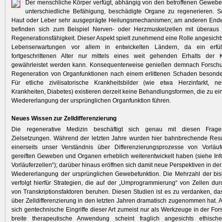
Der menschliche Körper verfügt, abhängig von den ­betroffenen Gewebe
unterschiedliche Befähigung, beschädigte Organe zu regenerieren. S
Haut oder Leber sehr ausgeprägte Heilungsmechanismen; am anderen End
befinden sich zum Beispiel Nerven- oder Herzmuskelzellen mit überaus 
Regenerations­fähigkeit. Dieser Aspekt spielt zunehmend eine Rolle angesicht
Lebenserwartungen vor allem in entwickelten Ländern, da ein erfü
fortgeschrittenen Alter nur mittels eines weit gehenden Erhalts der K
gewährleistet werden kann. Konsequenterweise genießen demnach Forschu
Regeneration von Organfunktionen nach einem erlittenen Schaden besond
Für etliche zivilisatorische Krankheitsbilder (wie etwa Herzinfarkt, ne
Krankheiten, Diabetes) existieren derzeit keine Behandlungsformen, die zu ei
Wieder­erlangung der ursprünglichen Organfunktion führen.
Neues Wissen zur Zelldifferenzierung
Die regenerative Medizin beschäftigt sich genau mit diesen Frage
Zielsetzungen. Während der letzten Jahre wurden hier bahnbrechende Result
einerseits unser Verständnis über Differenzierungsprozesse von Vorläuf
gereiften Geweben und Organen erheblich weiterentwickelt ­haben (siehe In
Vorläuferzellen“); darüber hinaus eröffnen sich damit neue Perspektiven in d
Wiedererlangung der ursprünglichen Gewebefunktion. Die Mehrzahl der bis
verfolgt hierfür Strategien, die auf der „Umprogrammierung“ von Zellen du
von Trans­kriptionsfaktoren beruhen. Diesen Studien ist es zu verdanken, d
über Zelldifferen­zierung in den letzten Jahren dramatisch zugenommen hat. A
sich gentechnische Eingriffe dieser Art zumeist nur als Werkzeuge in der Fo
breite therapeutische Anwendung scheint fraglich angesichts ethisc