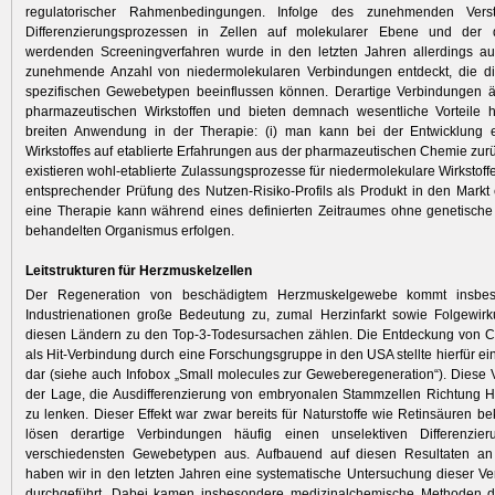
regulatorischer Rahmenbedingungen. Infolge des zunehmenden Vers
Differenzierungsprozessen in Zellen auf molekularer Ebene und der 
werdenden Screeningverfahren wurde in den letzten Jahren allerdings au
zunehmende Anzahl von niedermolekularen Verbindungen entdeckt, die die
spezifischen Gewebetypen beeinflussen können. Derartige Verbindungen 
pharmazeutischen Wirkstoffen und bieten demnach wesentliche Vorteile hi
breiten Anwendung in der Therapie: (i) man kann bei der Entwicklung e
Wirkstoffes auf etablierte Erfahrungen aus der pharmazeutischen Chemie zurüc
existieren wohl-etablierte Zulassungsprozesse für nieder­molekulare Wirkstof
entsprechender Prüfung des Nutzen-Risiko-Profils als Produkt in den Markt ei
eine Therapie kann während eines definierten Zeitraumes ohne genetisch
behandelten Organismus erfolgen.
Leitstrukturen für Herzmuskelzellen
Der Regeneration von beschädigtem Herzmuskelgewebe kommt insbe
Industrienationen große Bedeutung zu, ­zumal Herzinfarkt sowie Folgewir
diesen Ländern zu den Top-3-­Todesursachen zählen. Die Entdeckung von C
als Hit-Verbindung durch eine Forschungsgruppe in den USA stellte hierfür ei
dar (siehe auch Infobox „Small molecules zur Gewebe­regeneration“). Diese V
der Lage, die Ausdifferenzierung von embryonalen Stammzellen Richtung H
zu lenken. Dieser Effekt war zwar ­bereits für Naturstoffe wie Retinsäuren be
lösen derartige Verbindungen häufig einen unselektiven Differenzie
verschiedensten Gewebetypen aus. Aufbauend auf diesen Resultaten a
haben wir in den letzten Jahren eine systematische Untersuchung dieser V
durchgeführt. Dabei kamen insbesondere medizinalchemische Methoden der