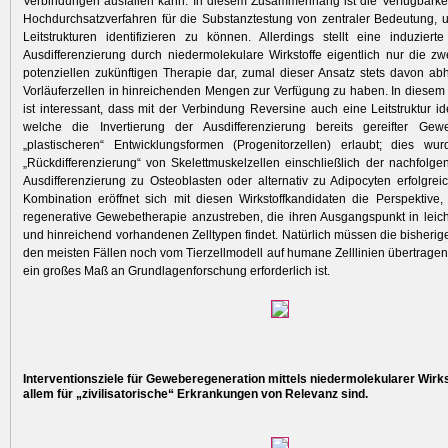
Verbindungen ausfallen kann. In diesem Zusammenhang ist die Verfügbarkei
Hochdurch­satzverfahren für die Substanztestung von zentraler Bedeutung,
Leit­strukturen identifizieren zu können. Allerdings stellt eine induziert
Ausdifferenzierung durch niedermolekulare Wirkstoffe eigentlich nur die zwe
potenziellen zukünftigen Therapie dar, zumal dieser Ansatz stets ­davon ab
Vorläuferzellen in hinreichenden Mengen zur Verfügung zu haben. In dies
ist interessant, dass mit der Verbindung Reversine auch eine Leitstruktur ide
welche die Invertierung der Ausdifferenzierung bereits gereifter Gewe
„plastischeren“ Entwicklungsformen (Progenitorzellen) erlaubt; dies w
„Rückdifferenzierung“ von Skelettmuskelzellen einschließlich der nachfolge
Ausdifferenzierung zu Osteoblasten oder alternativ zu Adipocyten erfolgreich
Kombination eröffnet sich mit diesen Wirkstoffkandidaten die Perspektive, 
regenerative Gewebetherapie anzustreben, die ihren Ausgangspunkt in leich
und hinreichend vorhandenen Zelltypen findet. Natürlich müssen die bisherig
den meisten Fällen noch vom Tierzellmodell auf humane Zelllinien übertrage
ein großes Maß an Grundlagenforschung erforderlich ist.
Interventionsziele für Geweberegeneration mittels niedermolekularer Wirkst
allem für „zivilisatorische“ Erkrankungen von Relevanz sind.