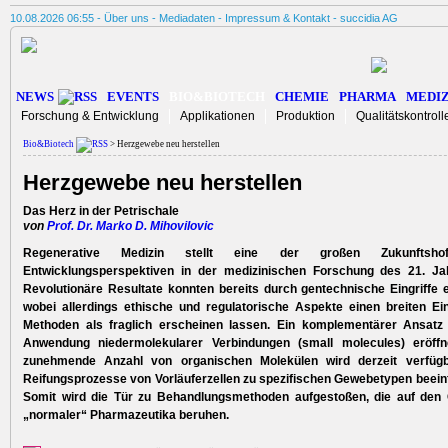
10.08.2026 06:55 -
Über uns
-
Mediadaten
-
Impressum & Kontakt
-
succidia AG
NEWS
EVENTS
BIO&BIOTECH
CHEMIE
PHARMA
MEDIZ
Forschung & Entwicklung
Applikationen
Produktion
Qualitätskontroll
Bio&Biotech
> Herzgewebe neu herstellen
Herzgewebe neu herstellen
Das Herz in der Petrischale
von
Prof. Dr. Marko D. Mihovilovic
Regenerative Medizin stellt eine der großen Zukunftsho
Entwicklungsperspektiven in der medizinischen Forschung des 21. Ja
Revolu­tionäre Resultate konnten bereits durch gentechnische Eingriffe e
wobei allerdings ethische und regulatorische Aspekte einen breiten Eins
Methoden als fraglich erscheinen lassen. Ein komplementärer Ansatz
Anwendung niedermolekularer Verbindungen (small molecules) ­eröffn
zunehmende Anzahl von organischen Molekülen wird derzeit verfügb
Reifungsprozesse von Vorläuferzellen zu spezifischen ­Gewebetypen beein
Somit wird die Tür zu Behandlungsmethoden aufgestoßen, die auf den 
„normaler“ Pharmazeutika beruhen.