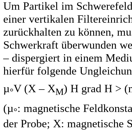
Um Partikel im Schwerefeld 
einer vertikalen Filtereinric
zurückhalten zu können, mus
Schwerkraft überwunden wer
– dispergiert in einem Medi
hierfür folgende Ungleichun
µ
V (Χ – Χ
) H grad H > (
°
M
(µ
: magnetische Feldkonst
°
der Probe; Χ: magnetische S