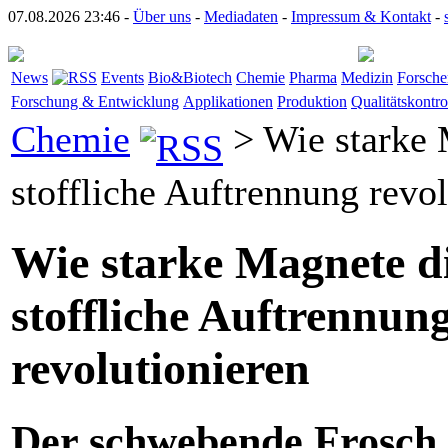
07.08.2026 23:46 -
Über uns
-
Mediadaten
-
Impressum & Kontakt
-
News
Events
Bio&Biotech
Chemie
Pharma
Medizin
Forsche
Forschung & Entwicklung
Applikationen
Produktion
Qualitätskontro
Chemie
> Wie starke 
stoffliche Auftrennung revol
Wie starke Magnete d
stoffliche Auftrennun
revolutionieren
Der schwebende Frosch