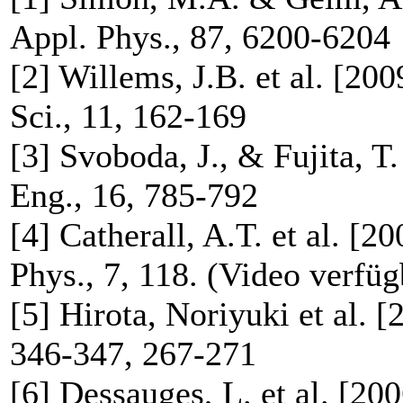
Appl. Phys., 87, 6200-6204
[2] Willems, J.B. et al. [200
Sci., 11, 162-169
[3] Svoboda, J., & Fujita, T
Eng., 16, 785-792
[4] Catherall, A.T. et al. [2
Phys., 7, 118. (Video verfüg
[5] Hirota, Noriyuki et al. [
346-347, 267-271
[6] Dessauges, L. et al. [20