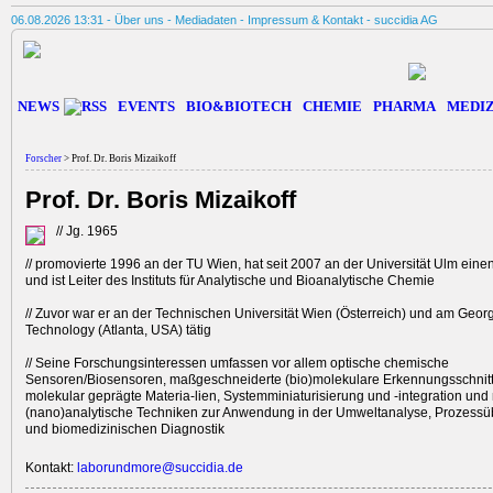
06.08.2026 13:31 -
Über uns
-
Mediadaten
-
Impressum & Kontakt
-
succidia AG
NEWS
EVENTS
BIO&BIOTECH
CHEMIE
PHARMA
MEDIZ
Forscher
> Prof. Dr. Boris Mizaikoff
Prof. Dr. Boris Mizaikoff
// Jg. 1965
// promovierte 1996 an der TU Wien, hat seit 2007 an der ­Universität Ulm eine
und ist Leiter des Instituts für Analytische und Bio­analytische Chemie
// Zuvor war er an der Technischen Universität Wien (Österreich) und am Georgi
Technology ­(Atlanta, USA) tätig
// Seine Forschungs­interessen umfassen vor allem optische ­chemische
Sensoren/Biosensoren, maßge­schneiderte (bio)molekulare Erkennungs­schnitt­
molekular ge­prä­g­te Materi­a­-l­ien, Systemminiaturisierung und­ -inte­gra­tion und
(nano)analytische Tech­niken zur Anwendung in der Umwelt­an­alyse, Prozes
und biomedizinischen Diagnostik
Kontakt:
laborundmore@succidia.de