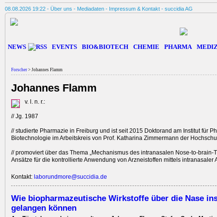
08.08.2026 19:22 -
Über uns
-
Mediadaten
-
Impressum & Kontakt
-
succidia AG
NEWS
EVENTS
BIO&BIOTECH
CHEMIE
PHARMA
MEDIZ
Forscher
> Johannes Flamm
Johannes Flamm
v. l. n. r.:
// Jg. 1987
// studierte Pharmazie in Freiburg und ist seit 2015 Doktorand am Institut für 
Biotechnologie im Arbeitskreis von Prof. Katharina Zimmermann der Hochschu
// promoviert über das Thema „Mechanismus des intranasalen Nose-to-brain-
Ansätze für die kontrollierte Anwendung von Arzneistoffen mittels intranasaler 
Kontakt:
laborundmore@succidia.de
Wie biopharmazeutische Wirkstoffe über die Nase in
gelangen können