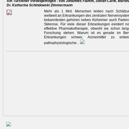
Am Türsteher ­vorbeigemogelt -
von Johannes Flamm, Stefan Carle, Martina 
Dr. Katharina Schindowski Zimmermann
Mehr als 1 Mrd. Menschen leiden nach Schätz
weltweit an Erkrankungen des zentralen Nervensyste
bekanntesten gehören neben Alzheimer auch Parkins
Sklerose. Für viele dieser Erkrankungen existiert n
effektive Pharmakotherapie, obwohl sie schon lan
Forschung stehen. Warum ist es gerade im Ber
Erkrankungen schwer, Arzneimittel zu entwi
pathophysiologische
...