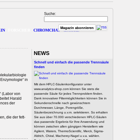
Suche:
Magazin abonnieren
IN
FORSCHER
CHROMCHAT
&MORE
NEWS
Schnell und einfach die passende Trennsäule
finden
olekularbiologie
 Enzymologie“ in
Mit dem HPLC-Säulenkonfigurator unter
www.analytics-shop.com können Sie stets die
Y (Labor von
passende Säule für jedes Trennproblem finden.
beitet Harald
Dank innovativer Filtermöglichkeiten können Sie in
ences der
Sekundenschnelle nach gewünschtem
Durchmesser, Länge, Porengröße,
Säulenbezeichnung u.v.m. selektieren. So erhalten
, die der fett­
Sie aus über 70.000 verschiedenen HPLC-Säulen
das passende Ergebnis für Ihre Anwendung und
können zwischen allen gängigen Herstellern wie
Agilent, Waters, ThermoScientific, Merck, Sigma-
Aldrich, Chiral, Macherey-Nagel u.v.a. wählen.