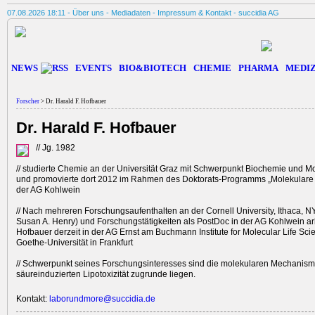
07.08.2026 18:11 -
Über uns
-
Mediadaten
-
Impressum & Kontakt
-
succidia AG
NEWS
EVENTS
BIO&BIOTECH
CHEMIE
PHARMA
MEDIZ
Forscher
> Dr. Harald F. Hofbauer
Dr. Harald F. Hofbauer
// Jg. 1982
// studierte Chemie an der Universität Graz mit Schwerpunkt Biochemie und M
und promovierte dort 2012 im Rahmen des Doktorats-Programms „Molekulare
der AG Kohlwein
// Nach mehreren Forschungsaufenthalten an der Cornell University, Ithaca, N
Susan A. Henry) und Forschungstätigkeiten als PostDoc in der AG Kohlwein ar
Hofbauer derzeit in der AG Ernst am Buchmann Institute for Molecular Life ­Sci
Goethe-Universität in Frankfurt
// Schwerpunkt seines Forschungsinteresses sind die molekularen Mechanismen
säureinduzierten Lipotoxizität zugrunde liegen.
Kontakt:
laborundmore@succidia.de