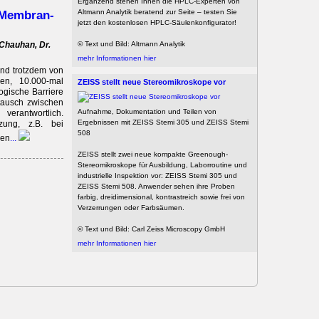
Ergänzend stehen Ihnen die HPLC-Experten von
n Membran-
Altmann Analytik beratend zur Seite – testen Sie
jetzt den kostenlosen HPLC-Säulenkonfigurator!
 Chauhan, Dr.
© Text und Bild: Altmann Analytik
mehr Informationen hier
und trotzdem von
en, 10.000-mal
ZEISS stellt neue Stereomikroskope vor
ogische Barriere
stausch zwischen
Aufnahme, Dokumentation und Teilen von
erantwortlich.
Ergebnissen mit ZEISS Stemi 305 und ZEISS Stemi
zung, z.B. bei
508
gen
...
ZEISS stellt zwei neue kompakte Greenough-
Stereomikroskope für Ausbildung, Laborroutine und
industrielle Inspektion vor: ZEISS Stemi 305 und
ZEISS Stemi 508. Anwender sehen ihre Proben
farbig, dreidimensional, kontrastreich sowie frei von
Verzerrungen oder Farbsäumen.
© Text und Bild: Carl Zeiss Microscopy GmbH
mehr Informationen hier