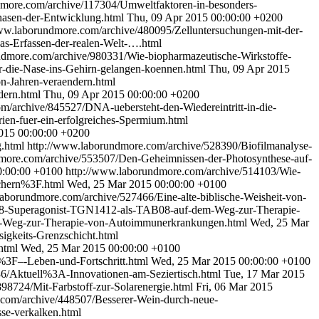
dmore.com/archive/117304/Umweltfaktoren-in-besonders-
hasen-der-Entwicklung.html
Thu, 09 Apr 2015 00:00:00 +0200
ww.laborundmore.com/archive/480095/Zelluntersuchungen-mit-der-
s-Erfassen-der-realen-Welt-….html
ndmore.com/archive/980331/Wie-biopharmazeutische-Wirkstoffe-
r-die-Nase-ins-Gehirn-gelangen-koennen.html
Thu, 09 Apr 2015
n-Jahren-veraendern.html
dern.html
Thu, 09 Apr 2015 00:00:00 +0200
m/archive/845527/DNA-uebersteht-den-Wiedereintritt-in-die-
ien-fuer-ein-erfolgreiches-Spermium.html
015 00:00:00 +0200
g.html
http://www.laborundmore.com/archive/528390/Biofilmanalyse-
more.com/archive/553507/Den-Geheimnissen-der-Photosynthese-auf-
0:00:00 +0100
http://www.laborundmore.com/archive/514103/Wie-
ichern%3F.html
Wed, 25 Mar 2015 00:00:00 +0100
laborundmore.com/archive/527466/Eine-alte-biblische-Weisheit-von-
28-Superagonist-TGN1412-als-TAB08-auf-dem-Weg-zur-Therapie-
-Weg-zur-Therapie-von-Autoimmunerkrankungen.html
Wed, 25 Mar
igkeits-Grenzschicht.html
.html
Wed, 25 Mar 2015 00:00:00 +0100
%3F–-Leben-und-Fortschritt.html
Wed, 25 Mar 2015 00:00:00 +0100
6/Aktuell%3A-Innovationen-am-Seziertisch.html
Tue, 17 Mar 2015
98724/Mit-Farbstoff-zur-Solarenergie.html
Fri, 06 Mar 2015
com/archive/448507/Besserer-Wein-durch-neue-
se-verkalken.html