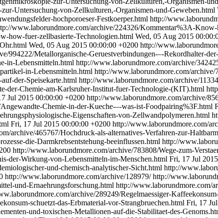
tgenmikroskopie-zur-Untersuchung-von-Zellkulturen,-Organismen-u
-zur-Untersuchung-von-Zellkulturen,-Organismen-und-Geweben.html
nwendungsfelder-hochporoeser-Festkoerper.html
http://www.laborund
ttp://www.laborundmore.com/archive/224326/Kommentar%3A-Know-how
how-fuer-zellbasierte-Technologien.html
Wed, 05 Aug 2015 00:00:
-Ohr.html
Wed, 05 Aug 2015 00:00:00 +0200
http://www.laborundmore
ve/994222/Metallorganische-Geruestverbindungen-–-Rekordhalter-der-
e-in-Lebensmitteln.html
http://www.laborundmore.com/archive/342425
artikel-in-Lebensmitteln.html
http://www.laborundmore.com/archive/
auf-der-Speisekarte.html
http://www.laborundmore.com/archive/11334
e-der-Chemie-am-Karlsruher-Institut-fuer-Technologie-(KIT).html
htt
 17 Jul 2015 00:00:00 +0200
http://www.laborundmore.com/archive/85
7/Angewandte-Chemie-in-der-Kueche-–-was-ist-Foodpairing%3F.html
F
aehrungsphysiologische-Eigenschaften-von-Zellwandpolymeren.html
h
html
Fri, 17 Jul 2015 00:00:00 +0200
http://www.laborundmore.com/arch
om/archive/465767/Hochdruck-als-alternatives-Verfahren-zur-Haltba
ozesse-die-Darmkrebsentstehung-beeinflussen.html
http://www.labor
0200
http://www.laborundmore.com/archive/783808/Wege-zum-Verstae
nis-der-Wirkung-von-Lebensmitteln-im-Menschen.html
Fri, 17 Jul 201
emiologischer-und-chemisch-analytischer-Sicht.html
http://www.labor
0
http://www.laborundmore.com/archive/128979/
http://www.laborun
ittel-und-Ernaehrungsforschung.html
http://www.laborundmore.com/ar
www.laborundmore.com/archive/289249/Regelmaessiger-Kaffeekonsum-s
ekonsum-schuetzt-das-Erbmaterial-vor-Strangbruechen.html
Fri, 17 J
ementen-und-toxischen-Metallionen-auf-die-Stabilitaet-des-Genoms.h