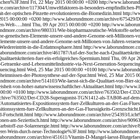
nschen%3F.html
Fri, 22 May 2015 00:00:00 +0200
http://www.laborun
re.com/archive/117304/Umweltfaktoren-in-besonders-empfindlichen-P
-der-optischen-Pinzette-revolutionieren-die-Biomedizin.html
http://w
2015 00:00:00 +0200
http://www.laborundmore.com/archive/675429/Da
len-Welt-….html
Thu, 09 Apr 2015 00:00:00 +0200
http://www.laboru
undmore.com/archive/980331/Wie-biopharmazeutische-Wirkstoffe-uebe
e-genetischen-Elemente-unsere-und-andere-Genome-seit-Millionen-vo
lemente-unsere-und-andere-Genome-seit-Millionen-von-Jahren-veraen
edereintritt-in-die-Erdatmosphaere.html
http://www.laborundmore.co
laborundmore.com/archive/461787/Auf-der-Suche-nach-Qualitaetskriter
litaetskriterien-fuer-ein-erfolgreiches-Spermium.html
Thu, 09 Apr 2
-Getraenke-und-Lebensmittelindustrie-via-Next-Generation-Sequencin
quencing.html
Wed, 25 Mar 2015 00:00:00 +0100
http://www.laborund
eimnissen-der-Photosynthese-auf-der-Spur.html
Wed, 25 Mar 2015 0
undmore.com/archive/514103/Wie-laesst-sich-die-Qualitaet-von-Bier-s
sheit-von-hoher-naturwissenschaftlicher-Aktualitaet.html
http://www.
:00:00 +0100
http://www.laborundmore.com/archive/763502/Der-CD
archive/763502/Der-CD28-Superagonist-TGN1412-als-TAB08-auf-dem
utomatisiertes-Expositionssystem-fuer-Zellkulturen-an-der-Gas-Fluess
tionssystem-fuer-Zellkulturen-an-der-Gas-Fluessigkeits-Grenzschicht
Fortschritt.html
http://www.laborundmore.com/archive/254393/Licht
onen-am-Seziertisch.html
http://www.laborundmore.com/archive/90963
rbstoff-zur-Solarenergie.html
http://www.laborundmore.com/archive/8
erer-Wein-durch-neue-Technologie%3F.html
http://www.laborundmore.
laborundmore.com/archive/451611/Vitamin-D-Mangel-laesst-Blutgefaes