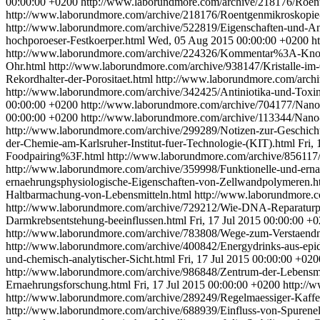
00:00:00 +0200
http://www.laborundmore.com/archive/218176/Roen
http://www.laborundmore.com/archive/218176/Roentgenmikroskopie
http://www.laborundmore.com/archive/522819/Eigenschaften-und-A
hochporoeser-Festkoerper.html
Wed, 05 Aug 2015 00:00:00 +0200
h
http://www.laborundmore.com/archive/224326/Kommentar%3A-Know-
Ohr.html
http://www.laborundmore.com/archive/938147/Kristalle-im
Rekordhalter-der-Porositaet.html
http://www.laborundmore.com/archi
http://www.laborundmore.com/archive/342425/Antiniotika-und-Toxin
00:00:00 +0200
http://www.laborundmore.com/archive/704177/Nanop
00:00:00 +0200
http://www.laborundmore.com/archive/113344/Nano-
http://www.laborundmore.com/archive/299289/Notizen-zur-Geschicht
der-Chemie-am-Karlsruher-Institut-fuer-Technologie-(KIT).html
Fri,
Foodpairing%3F.html
http://www.laborundmore.com/archive/85611
http://www.laborundmore.com/archive/359998/Funktionelle-und-ern
ernaehrungsphysiologische-Eigenschaften-von-Zellwandpolymeren.
Haltbarmachung-von-Lebensmitteln.html
http://www.laborundmore.c
http://www.laborundmore.com/archive/729212/Wie-DNA-Reparaturpr
Darmkrebsentstehung-beeinflussen.html
Fri, 17 Jul 2015 00:00:00 +
http://www.laborundmore.com/archive/783808/Wege-zum-Verstaend
http://www.laborundmore.com/archive/400842/Energydrinks-aus-epid
und-chemisch-analytischer-Sicht.html
Fri, 17 Jul 2015 00:00:00 +020
http://www.laborundmore.com/archive/986848/Zentrum-der-Lebensm
Ernaehrungsforschung.html
Fri, 17 Jul 2015 00:00:00 +0200
http://
http://www.laborundmore.com/archive/289249/Regelmaessiger-Kaffe
http://www.laborundmore.com/archive/688939/Einfluss-von-Spurenel