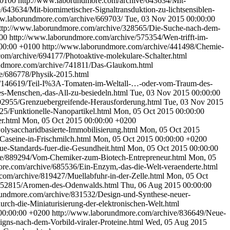
+0100
http://www.laborundmore.com/archive/643634/Mit-
643634/Mit-biomimetischer-Signaltransduktion-zu-lichtsensiblen-
ww.laborundmore.com/archive/669703/
Tue, 03 Nov 2015 00:00:00
ttp://www.laborundmore.com/archive/328565/Die-Suche-nach-dem-
00
http://www.laborundmore.com/archive/575354/Wen-trifft-im-
00:00 +0100
http://www.laborundmore.com/archive/441498/Chemie-
om/archive/694177/Photoaktive-molekulare-Schalter.html
ndmore.com/archive/741811/Das-Glaukom.html
e/686778/Physik-2015.html
e/146619/Teil-I%3A-Tomaten-im-Weltall-…-oder-vom-Traum-des-
-Menschen,-das-All-zu-besiedeln.html
Tue, 03 Nov 2015 00:00:00
02955/Grenzuebergreifende-Herausforderung.html
Tue, 03 Nov 2015
25/Funktionelle-Nanopartikel.html
Mon, 05 Oct 2015 00:00:00
er.html
Mon, 05 Oct 2015 00:00:00 +0200
lysaccharidbasierte-Immobilisierung.html
Mon, 05 Oct 2015
Caseine-in-Frischmilch.html
Mon, 05 Oct 2015 00:00:00 +0200
e-Standards-fuer-die-Gesundheit.html
Mon, 05 Oct 2015 00:00:00
ve/889294/Vom-Chemiker-zum-Biotech-Entrepreneur.html
Mon, 05
re.com/archive/685536/Ein-Enzym,-das-die-Welt-veraenderte.html
com/archive/819427/Muellabfuhr-in-der-Zelle.html
Mon, 05 Oct
/652815/Aromen-des-Odenwalds.html
Thu, 06 Aug 2015 00:00:00
rundmore.com/archive/831532/Design-und-Synthese-neuer-
ch-die-Miniaturisierung-der-elektronischen-Welt.html
00:00:00 +0200
http://www.laborundmore.com/archive/836649/Neue-
gns-nach-dem-Vorbild-viraler-Proteine.html
Wed, 05 Aug 2015