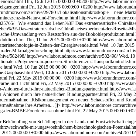
-Genoms.html
Thu, 16 Jul 2015 00:00:00 +0200
http://www.laborundmo
elgaenger.html
Fri, 12 Jun 2015 00:00:00 +0200
http://www.laborundm
rundmore.com/archive/297801/Lokalisationsmikroskopie-–-neue-Markie
umineszenz-in-Natur-und-Forschung.html
http://www.laborundmore.co
25765/–-Wie-entstand-das-Leben%3F-Das-extraterrestrische-Chiralitae
en%3F-Das-extraterrestrische-Chiralitaetsexperiment-der-Rosetta-Mi
ische-Umwandlung-von-Reststoffen-aus-der-Biokohleproduktion.html
oduktion.html
Thu, 11 Jun 2015 00:00:00 +0200
http://www.laborundmo
tterietechnologie-in-Zeiten-der-Energiewende.html
Wed, 10 Jun 2015
in-der-Mikroalgenforschung.html
http://www.laborundmore.com/archi
chive/582498/
http://www.laborundmore.com/archive/582498/
Wed, 10
onalen-Polymeren-in-poroesen-Strukturen-zur-Transportkontrolle.ht
le.html
Wed, 10 Jun 2015 00:00:00 +0200
http://www.laborundmore.co
die-Gasphase.html
Wed, 10 Jun 2015 00:00:00 +0200
http://www.labo
html
Fri, 22 May 2015 00:00:00 +0200
http://www.laborundmore.com/
Farbe-und-Licht.html
Fri, 22 May 2015 00:00:00 +0200
http://www.la
-Anionen-durch-ihre-natuerlichen-Bindungspartner.html
http://www.l
-Anionen-durch-ihre-natuerlichen-Bindungspartner.html
Fri, 22 May 
rdermaßnahme „Risikomanagement von neuen Schadstoffen und Krankhei
ermaßnahme ihre Arbeiten... ]]>
http://www.laborundmore.com/archiv
tung-der-BMBF-Foerdermassnahme.html
Fri, 22 May 2015 00:00:00 +0
r ­Bekämpfung von Schädlingen in der Land- und Forstwirtschaft einges
hrzweckwaffe-mit-ungewoehnlichem-biotechnologischen-Potenzial.h
y 2015 00:00:00 +0200
http://www.laborundmore.com/archive/426710