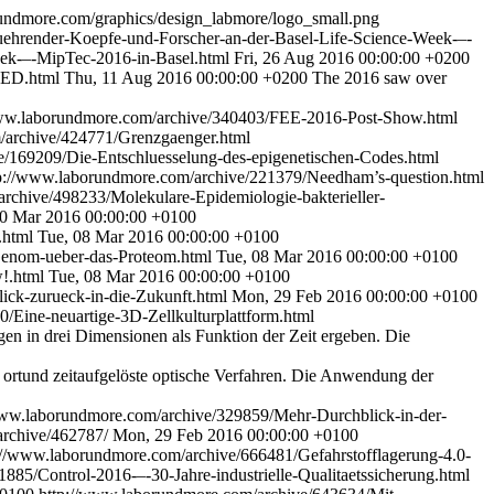
undmore.com/graphics/design_labmore/logo_small.png
ehrender-Koepfe-und-Forscher-an-der-Basel-Life-Science-Week-–-
eek-–-MipTec-2016-in-Basel.html
Fri, 26 Aug 2016 00:00:00 +0200
DED.html
Thu, 11 Aug 2016 00:00:00 +0200
The 2016 saw over
www.laborundmore.com/archive/340403/FEE-2016-Post-Show.html
/archive/424771/Grenzgaenger.html
e/169209/Die-Entschluesselung-des-epigenetischen-Codes.html
p://www.laborundmore.com/archive/221379/Needham’s-question.html
rchive/498233/Molekulare-Epidemiologie-bakterieller-
0 Mar 2016 00:00:00 +0100
.html
Tue, 08 Mar 2016 00:00:00 +0100
Genom-ueber-das-Proteom.html
Tue, 08 Mar 2016 00:00:00 +0100
w!.html
Tue, 08 Mar 2016 00:00:00 +0100
ick-zurueck-in-die-Zukunft.html
Mon, 29 Feb 2016 00:00:00 +0100
/Eine-neuartige-3D-Zellkulturplattform.html
en in drei Dimensionen als Funktion der Zeit ergeben. Die
 ortund zeitaufgelöste optische Verfahren. Die Anwendung der
www.laborundmore.com/archive/329859/Mehr-Durchblick-in-der-
archive/462787/
Mon, 29 Feb 2016 00:00:00 +0100
://www.laborundmore.com/archive/666481/Gefahrstofflagerung-4.0-
885/Control-2016-–-30-Jahre-industrielle-Qualitaetssicherung.html