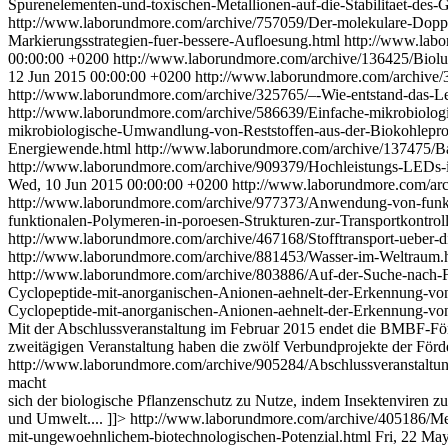
Spurenelementen-und-toxischen-Metallionen-auf-die-Stabilitaet-des
http://www.laborundmore.com/archive/757059/Der-molekulare-Dopp
Markierungsstrategien-fuer-bessere-Aufloesung.html
http://www.labo
00:00:00 +0200
http://www.laborundmore.com/archive/136425/Biol
12 Jun 2015 00:00:00 +0200
http://www.laborundmore.com/archive/3
http://www.laborundmore.com/archive/325765/–-Wie-entstand-das-Leb
http://www.laborundmore.com/archive/586639/Einfache-mikrobiolog
mikrobiologische-Umwandlung-von-Reststoffen-aus-der-Biokohlepr
Energiewende.html
http://www.laborundmore.com/archive/137475/Ba
http://www.laborundmore.com/archive/909379/Hochleistungs-LEDs-
Wed, 10 Jun 2015 00:00:00 +0200
http://www.laborundmore.com/ar
http://www.laborundmore.com/archive/977373/Anwendung-von-funkti
funktionalen-Polymeren-in-poroesen-Strukturen-zur-Transportkontrol
http://www.laborundmore.com/archive/467168/Stofftransport-ueber-
http://www.laborundmore.com/archive/881453/Wasser-im-Weltraum.
http://www.laborundmore.com/archive/803886/Auf-der-Suche-nach-
Cyclopeptide-mit-anorganischen-Anionen-aehnelt-der-Erkennung-von
Cyclopeptide-mit-anorganischen-Anionen-aehnelt-der-Erkennung-von
Mit der Abschlussveranstaltung im Februar 2015 endet die BMBF-Fö
zweitägigen ­Veranstaltung haben die zwölf Verbundprojekte der Förd
http://www.laborundmore.com/archive/905284/Abschlussveranstal
macht
sich der biologische Pflanzenschutz zu Nutze, indem Insektenviren zu
und Umwelt.... ]]>
http://www.laborundmore.com/archive/405186/Me
mit-ungewoehnlichem-biotechnologischen-Potenzial.html
Fri, 22 Ma