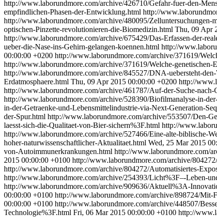
http://www.laborundmore.com/archive/426710/Gefahr-fuer-den-Me
empfindlichen-Phasen-der-Entwicklung.html
http://www.laborundmo
http://www.laborundmore.com/archive/480095/Zelluntersuchungen-mit
optischen-Pinzette-revolutionieren-die-Biomedizin.html
Thu, 09 Apr 
http://www.laborundmore.com/archive/675429/Das-Erfassen-der-rea
ueber-die-Nase-ins-Gehirn-gelangen-koennen.html
http://www.labor
00:00:00 +0200
http://www.laborundmore.com/archive/371619/Welch
http://www.laborundmore.com/archive/371619/Welche-genetischen-E
http://www.laborundmore.com/archive/845527/DNA-uebersteht-den-Wi
Erdatmosphaere.html
Thu, 09 Apr 2015 00:00:00 +0200
http://www.
http://www.laborundmore.com/archive/461787/Auf-der-Suche-nach-Qua
http://www.laborundmore.com/archive/528390/Biofilmanalyse-in-der
in-der-Getraenke-und-Lebensmittelindustrie-via-Next-Generation-Se
der-Spur.html
http://www.laborundmore.com/archive/553507/Den-Geh
laesst-sich-die-Qualitaet-von-Bier-sichern%3F.html
http://www.labor
http://www.laborundmore.com/archive/527466/Eine-alte-biblische-Wei
hoher-naturwissenschaftlicher-Aktualitaet.html
Wed, 25 Mar 2015 00
von-Autoimmunerkrankungen.html
http://www.laborundmore.com/
2015 00:00:00 +0100
http://www.laborundmore.com/archive/804272/A
http://www.laborundmore.com/archive/804272/Automatisiertes-Exposi
http://www.laborundmore.com/archive/254393/Licht%3F–-Leben-und-
http://www.laborundmore.com/archive/909636/Aktuell%3A-Innovati
00:00:00 +0100
http://www.laborundmore.com/archive/898724/Mit-Fa
00:00:00 +0100
http://www.laborundmore.com/archive/448507/Bess
Technologie%3F.html
Fri, 06 Mar 2015 00:00:00 +0100
http://www.