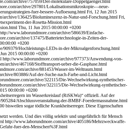
re.com/archive/757059/Der-molekulare-Doppelgaenger.html
ore.com/archive/297801/Lokalisationsmikroskopie-–-neue-
rungsstrategien-fuer-bessere-Aufloesung.html
Fri, 12 Jun 2015
m/archive/136425/Biolumineszenz-in-Natur-und-Forschung.html
Fri,
tsexperiment-der-Rosetta-Mission.html
ssion.html
Thu, 11 Jun 2015 00:00:00 +0200
http://www.laborundmore.com/archive/586639/Einfache-
re.com/archive/137475/Batterietechnologie-in-Zeiten-der-
 00:00:00 +0200
ve/909379/Hochleistungs-LEDs-in-der-Mikroalgenforschung.html
 Jun 2015 00:00:00 +0200
ml
http://www.laborundmore.com/archive/977373/Anwendung-von-
m/archive/467168/Stofftransport-ueber-die-Gasphase.html
rundmore.com/archive/881453/Wasser-im-Weltraum.html
archive/803886/Auf-der-Suche-nach-Farbe-und-Licht.html
borundmore.com/archive/322115/Die-Wechselwirkung-synthetischer-
aborundmore.com/archive/322115/Die-Wechselwirkung-synthetischer-
2015 00:00:00 +0200
ts­erregern im Wasserkreislauf (RiSKWa)“ offiziell. Auf der
e/905284/Abschlussveranstaltung-der-BMBF-Foerdermassnahme.html
200
bisweilen sogar tödliche Krankheitserreger. Diese Eigenschaften
etzt ­werden. Und dies völlig selektiv und ungefährlich für Mensch
tml
http://www.laborundmore.com/archive/405186/Mehrzweckwaffe-
/Gefahr-fuer-den-Menschen%3F.html