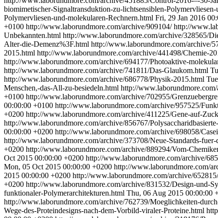
http://www.laborundmore.com/archive/451885/Control-2016-–-30-Jahr
biomimetischer-Signaltransduktion-zu-lichtsensiblen-Polymervliese
Polymervliesen-und-molekularen-Rechnern.html
Fri, 29 Jan 2016 00
+0100
http://www.laborundmore.com/archive/909104/
http://www.l
Unbekannten.html
http://www.laborundmore.com/archive/328565/D
Alter-die-Demenz%3F.html
http://www.laborundmore.com/archive/5
2015.html
http://www.laborundmore.com/archive/441498/Chemie-20
http://www.laborundmore.com/archive/694177/Photoaktive-molekular
http://www.laborundmore.com/archive/741811/Das-Glaukom.html
Tu
http://www.laborundmore.com/archive/686778/Physik-2015.html
Tue
Menschen,-das-All-zu-besiedeln.html
http://www.laborundmore.com/
+0100
http://www.laborundmore.com/archive/702955/Grenzuebergre
00:00:00 +0100
http://www.laborundmore.com/archive/957525/Funkt
+0200
http://www.laborundmore.com/archive/411225/Gene-auf-Zuck
http://www.laborundmore.com/archive/856767/Polysaccharidbasierte
00:00:00 +0200
http://www.laborundmore.com/archive/698058/Casei
http://www.laborundmore.com/archive/373708/Neue-Standards-fuer-
+0200
http://www.laborundmore.com/archive/889294/Vom-Chemiker
Oct 2015 00:00:00 +0200
http://www.laborundmore.com/archive/685
Mon, 05 Oct 2015 00:00:00 +0200
http://www.laborundmore.com/arc
2015 00:00:00 +0200
http://www.laborundmore.com/archive/65281
+0200
http://www.laborundmore.com/archive/831532/Design-und-Syn
funktionaler-Polymerarchitekturen.html
Thu, 06 Aug 2015 00:00:00 
http://www.laborundmore.com/archive/762739/Moeglichkeiten-durch-d
Wege-des-Proteindesigns-nach-dem-Vorbild-viraler-Proteine.html
htt