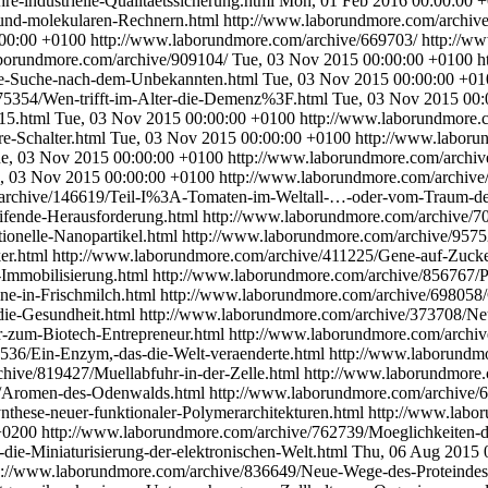
e-industrielle-Qualitaetssicherung.html
Mon, 01 Feb 2016 00:00:00 
n-und-molekularen-Rechnern.html
http://www.laborundmore.com/archive/
:00:00 +0100
http://www.laborundmore.com/archive/669703/
http://w
aborundmore.com/archive/909104/
Tue, 03 Nov 2015 00:00:00 +0100
h
ie-Suche-nach-dem-Unbekannten.html
Tue, 03 Nov 2015 00:00:00 +01
75354/Wen-trifft-im-Alter-die-Demenz%3F.html
Tue, 03 Nov 2015 00:
15.html
Tue, 03 Nov 2015 00:00:00 +0100
http://www.laborundmore.c
e-Schalter.html
Tue, 03 Nov 2015 00:00:00 +0100
http://www.laboru
e, 03 Nov 2015 00:00:00 +0100
http://www.laborundmore.com/archiv
, 03 Nov 2015 00:00:00 +0100
http://www.laborundmore.com/archiv
archive/146619/Teil-I%3A-Tomaten-im-Weltall-…-oder-vom-Traum-des
ifende-Herausforderung.html
http://www.laborundmore.com/archive/7
ionelle-Nanopartikel.html
http://www.laborundmore.com/archive/9575
er.html
http://www.laborundmore.com/archive/411225/Gene-auf-Zuck
-Immobilisierung.html
http://www.laborundmore.com/archive/856767/Po
ne-in-Frischmilch.html
http://www.laborundmore.com/archive/698058/
die-Gesundheit.html
http://www.laborundmore.com/archive/373708/Neu
-zum-Biotech-Entrepreneur.html
http://www.laborundmore.com/archi
536/Ein-Enzym,-das-die-Welt-veraenderte.html
http://www.laborundmo
hive/819427/Muellabfuhr-in-der-Zelle.html
http://www.laborundmore.
5/Aromen-des-Odenwalds.html
http://www.laborundmore.com/archive
these-neuer-funktionaler-Polymerarchitekturen.html
http://www.labo
+0200
http://www.laborundmore.com/archive/762739/Moeglichkeiten-dur
ie-Miniaturisierung-der-elektronischen-Welt.html
Thu, 06 Aug 2015 
p://www.laborundmore.com/archive/836649/Neue-Wege-des-Proteindesi