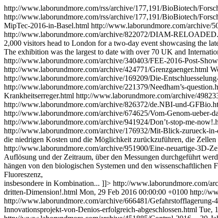
http://www.laborundmore.com/rss/archive/177,191/BioBiotech/Fors
http://www.laborundmore.com/rss/archive/177,191/BioBiotech/Fors
MipTec-2016-in-Basel.html
http://www.laborundmore.com/archive/5
http://www.laborundmore.com/archive/822072/DIAM-RELOADED
2,000 visitors head to London for a two-day event showcasing the late
The exhibition was the largest to date with over 70 UK and Internationa
http://www.laborundmore.com/archive/340403/FEE-2016-Post-Show
http://www.laborundmore.com/archive/424771/Grenzgaenger.html
We
http://www.laborundmore.com/archive/169209/Die-Entschluesselung
http://www.laborundmore.com/archive/221379/Needham’s-question.
Krankheitserreger.html
http://www.laborundmore.com/archive/498233/
http://www.laborundmore.com/archive/826372/de.NBI-und-GFBio.h
http://www.laborundmore.com/archive/674625/Vom-Genom-ueber-d
http://www.laborundmore.com/archive/941924/Don’t-stop-me-now!.
http://www.laborundmore.com/archive/176932/Mit-Blick-zurueck-in-
die niedrigen Kosten und die Möglichkeit zurückzuführen, die Zellen
http://www.laborundmore.com/archive/951900/Eine-neuartige-3D-Zel
Auflösung und der Zeitraum, über den Messungen durchgeführt werd
hängen von den biologischen Systemen und den wissenschaftlichen Fr
Fluoreszenz,
insbesondere in Kombination... ]]>
http://www.laborundmore.com/arc
dritten-Dimension!.html
Mon, 29 Feb 2016 00:00:00 +0100
http://w
http://www.laborundmore.com/archive/666481/Gefahrstofflagerung-4.
Innovationsprojekt-von-Denios-erfolgreich-abgeschlossen.html
Tue, 