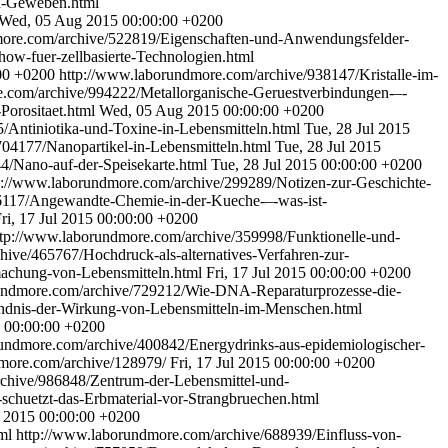
nd-Geweben.html
Wed, 05 Aug 2015 00:00:00 +0200
more.com/archive/522819/Eigenschaften-und-Anwendungsfelder-
-fuer-zellbasierte-Technologien.html
00 +0200
http://www.laborundmore.com/archive/938147/Kristalle-im-
.com/archive/994222/Metallorganische-Geruestverbindungen-–-
Porositaet.html
Wed, 05 Aug 2015 00:00:00 +0200
/Antiniotika-und-Toxine-in-Lebensmitteln.html
Tue, 28 Jul 2015
704177/Nanopartikel-in-Lebensmitteln.html
Tue, 28 Jul 2015
4/Nano-auf-der-Speisekarte.html
Tue, 28 Jul 2015 00:00:00 +0200
p://www.laborundmore.com/archive/299289/Notizen-zur-Geschichte-
6117/Angewandte-Chemie-in-der-Kueche-–-was-ist-
ri, 17 Jul 2015 00:00:00 +0200
ttp://www.laborundmore.com/archive/359998/Funktionelle-und-
ive/465767/Hochdruck-als-alternatives-Verfahren-zur-
rmachung-von-Lebensmitteln.html
Fri, 17 Jul 2015 00:00:00 +0200
undmore.com/archive/729212/Wie-DNA-Reparaturprozesse-die-
ndnis-der-Wirkung-von-Lebensmitteln-im-Menschen.html
5 00:00:00 +0200
undmore.com/archive/400842/Energydrinks-aus-epidemiologischer-
dmore.com/archive/128979/
Fri, 17 Jul 2015 00:00:00 +0200
chive/986848/Zentrum-der-Lebensmittel-und-
chuetzt-das-Erbmaterial-vor-Strangbruechen.html
ul 2015 00:00:00 +0200
tml
http://www.laborundmore.com/archive/688939/Einfluss-von-