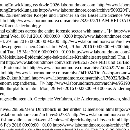
chungEntwicklung.rss
de-de
2026 laborundmore.com
http://www.labor
chungEntwicklung.rss
http://www.laborundmore.com/archive/509320/Fu
09320/Fuehrender-Koepfe-und-Forscher-an-der-Basel-Life-Science-W
.html
http://www.laborundmore.com/archive/822072/DIAM-RELOA
st forensic technology.
l exhibitors across the entire forensic sector with many... ]]>
http://
.html
Wed, 06 Jul 2016 00:00:00 +0200
http://www.laborundmore.com
d, 29 Jun 2016 00:00:00 +0200
http://www.laborundmore.com/archiv
-des-epigenetischen-Codes.html
Wed, 29 Jun 2016 00:00:00 +0200
htt
html
Tue, 15 Mar 2016 00:00:00 +0100
http://www.laborundmore.com/a
Molekulare-Epidemiologie-bakterieller-Krankheitserreger.html
Thu, 1
tml
http://www.laborundmore.com/archive/826372/de.NBI-und-GFBio
as-Proteom.html
http://www.laborundmore.com/archive/674625/Vom-
html
http://www.laborundmore.com/archive/941924/Don’t-stop-me-no
die-Zukunft.html
http://www.laborundmore.com/archive/176932/Mit-Bl
 enorm expandieren... ]]>
http://www.laborundmore.com/archive/951900
lkulturplattform.html
Mon, 29 Feb 2016 00:00:00 +0100
aus Änderung
en,
agestellungen ab. Geeignete Verfahren, die Änderungen erfassen, sind
hive/329859/Mehr-Durchblick-in-der-dritten-Dimension!.html
http://
ww.laborundmore.com/archive/462787/
http://www.laborundmore.com/
0-Innovationsprojekt-von-Denios-erfolgreich-abgeschlossen.html
http
16 Feb 2016 00:00:00 +0100
http://www.laborundmore.com/archive/451